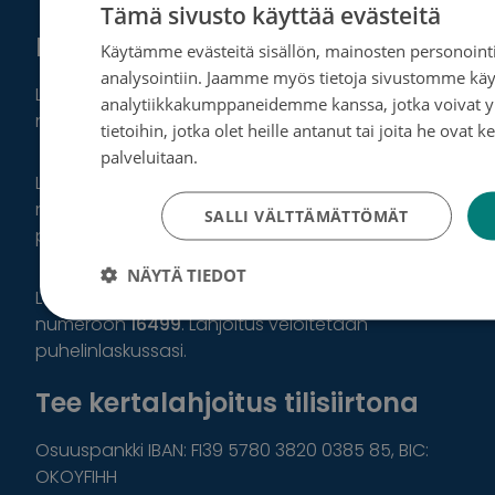
Tämä sivusto käyttää evästeitä
Muita tapoja auttaa
Käytämme evästeitä sisällön, mainosten personointi
analysointiin. Jaamme myös tietoja sivustomme käy
Lahjoita haluamasi summa MobilePaylla
analytiikkakumppaneidemme kanssa, jotka voivat y
numeroon:
47770
.
tietoihin, jotka olet heille antanut tai joita he ovat 
palveluitaan.
Tietosuojakäytäntö
Lahjoita puhelinsoitolla 20 euroa: Soita
numeroon:
0600 04499
. Lahjoitus veloitetaan
SALLI VÄLTTÄMÄTTÖMÄT
puhelinlaskussasi.
NÄYTÄ TIEDOT
Lahjoita tekstiviestillä 15 euroa: tekstaa
TUEN
numeroon
16499
. Lahjoitus veloitetaan
puhelinlaskussasi.
Tee kertalahjoitus tilisiirtona
Osuuspankki IBAN: FI39 5780 3820 0385 85, BIC:
OKOYFIHH