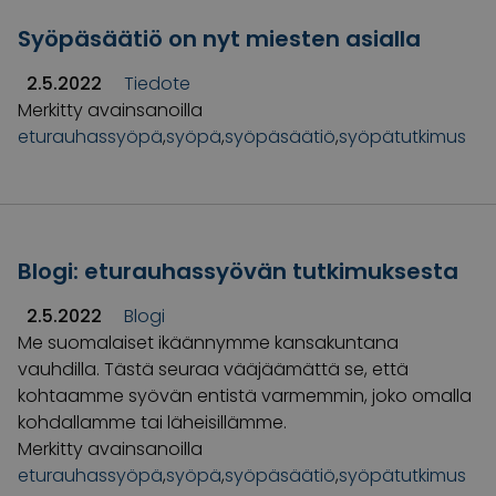
Syöpäsäätiö on nyt miesten asialla
2.5.2022
Tiedote
Merkitty avainsanoilla
eturauhassyöpä
,
syöpä
,
syöpäsäätiö
,
syöpätutkimus
Blogi: eturauhassyövän tutkimuksesta
2.5.2022
Blogi
Me suomalaiset ikäännymme kansakuntana
vauhdilla. Tästä seuraa vääjäämättä se, että
kohtaamme syövän entistä varmemmin, joko omalla
kohdallamme tai läheisillämme.
Merkitty avainsanoilla
eturauhassyöpä
,
syöpä
,
syöpäsäätiö
,
syöpätutkimus