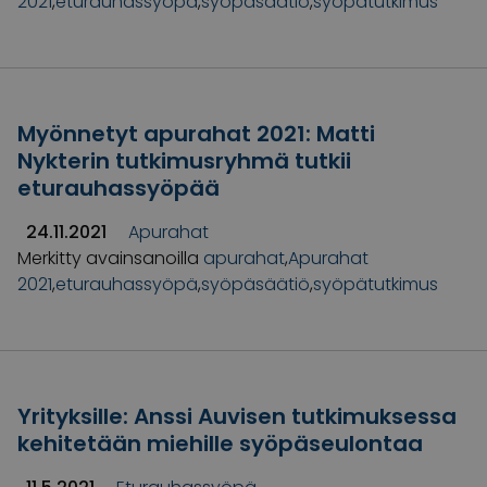
2021
,
eturauhassyöpä
,
syöpäsäätiö
,
syöpätutkimus
Myönnetyt apurahat 2021: Matti
Nykterin tutkimusryhmä tutkii
eturauhassyöpää
24.11.2021
Apurahat
Merkitty avainsanoilla
apurahat
,
Apurahat
2021
,
eturauhassyöpä
,
syöpäsäätiö
,
syöpätutkimus
Yrityksille: Anssi Auvisen tutkimuksessa
kehitetään miehille syöpäseulontaa