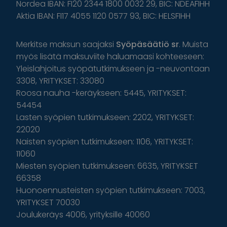
Nordea IBAN: FI20 2344 1800 0032 29, BIC: NDEAFIHH
Aktia IBAN: FI17 4055 1120 0577 93, BIC: HELSFIHH
Merkitse maksun saajaksi
Syöpäsäätiö sr
. Muista
myös lisätä maksuviite haluamaasi kohteeseen:
Yleislahjoitus syöpätutkimukseen ja -neuvontaan
3308, YRITYKSET: 33080
Roosa nauha -keräykseen: 5445, YRITYKSET:
54454
Lasten syöpien tutkimukseen: 2202, YRITYKSET:
22020
Naisten syöpien tutkimukseen: 1106, YRITYKSET:
11060
Miesten syöpien tutkimukseen: 6635, YRITYKSET
66358
Huonoennusteisten syöpien tutkimukseen: 7003,
YRITYKSET 70030
Joulukeräys 4006, yrityksille 40060