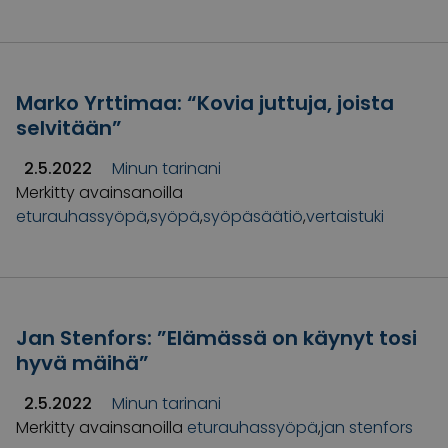
Marko Yrttimaa: “Kovia juttuja, joista
selvitään”
2.5.2022
Minun tarinani
Merkitty avainsanoilla
eturauhassyöpä
,
syöpä
,
syöpäsäätiö
,
vertaistuki
Jan Stenfors: ”Elämässä on käynyt tosi
hyvä mäihä”
2.5.2022
Minun tarinani
Merkitty avainsanoilla
eturauhassyöpä
,
jan stenfors