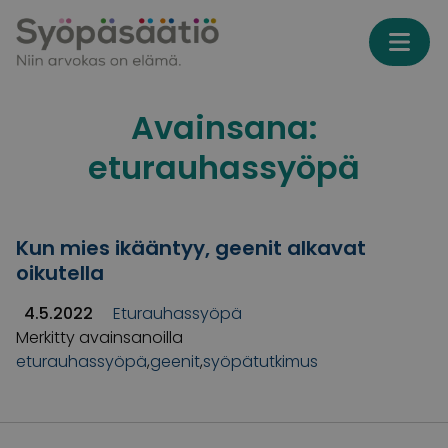
Skip to content
Avainsana:
eturauhassyöpä
Kun mies ikääntyy, geenit alkavat
oikutella
4.5.2022
Eturauhassyöpä
Merkitty avainsanoilla
eturauhassyöpä
,
geenit
,
syöpätutkimus