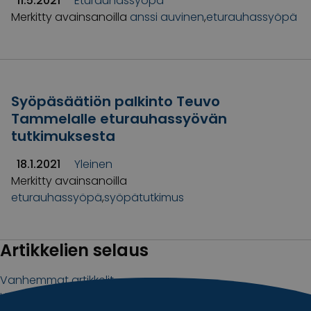
11.5.2021
Eturauhassyöpä
Merkitty avainsanoilla
anssi auvinen
,
eturauhassyöpä
Syöpäsäätiön palkinto Teuvo
Tammelalle eturauhassyövän
tutkimuksesta
18.1.2021
Yleinen
Merkitty avainsanoilla
eturauhassyöpä
,
syöpätutkimus
Artikkelien selaus
Vanhemmat artikkelit
Uudemmat artikkelit