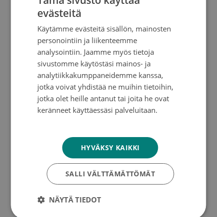
lahjoitukset@cancer.fi
tai soita 09 1353 3286 ark 9-
evästeitä
FINNISH
15. Autamme mielellämme!
Käytämme evästeitä sisällön, mainosten
SWEDISH
personointiin ja liikenteemme
ENGLISH
analysointiin. Jaamme myös tietoja
Kysy lahjoittamisesta
sivustomme käytöstäsi mainos- ja
analytiikkakumppaneidemme kanssa,
jotka voivat yhdistää ne muihin tietoihin,
jotka olet heille antanut tai joita he ovat
keränneet käyttäessäsi palveluitaan.
Suomalaisin lahjoitusvaroin toimiva Syöpäsäätiö
Tietosuojakäytäntö
tukee syöpään sairastuneita ja heidän
läheisiään sekä rahoittaa syöpätutkimusta, jotta
HYVÄKSY KAIKKI
kenenkään ei enää tarvitsisi menehtyä syöpään.
Syöpäsäätiö on merkittävin yksityinen
SALLI VÄLTTÄMÄTTÖMÄT
syöpätutkimuksen tukija Suomessa. Syöpäsäätiö
muodostaa yhdessä Suomen Syöpäyhdistyksen
NÄYTÄ TIEDOT
ja
Suomen Syöpärekisterin
kanssa
Syöpäjärjestöt
.