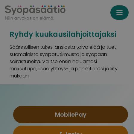
Skip to content
Ryhdy kuukausilahjoittajaksi
Säännöllisen tukesi ansiosta toivo elää ja tuet
suomalaista syöpätutkimusta ja syöpään
sairastuneita. Valitse ensin haluamasi
maksutapa, lisää yhteys- ja pankkitietosi ja liity
mukaan.
Valitse maksutapa
MobilePay