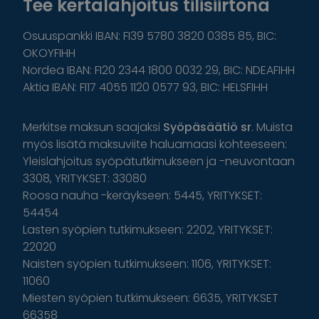
Tee kertalahjoitus tilisiirtona
Osuuspankki IBAN: FI39 5780 3820 0385 85, BIC:
OKOYFIHH
Nordea IBAN: FI20 2344 1800 0032 29, BIC: NDEAFIHH
Aktia IBAN: FI17 4055 1120 0577 93, BIC: HELSFIHH
Merkitse maksun saajaksi
Syöpäsäätiö sr
. Muista
myös lisätä maksuviite haluamaasi kohteeseen:
Yleislahjoitus syöpätutkimukseen ja -neuvontaan
3308, YRITYKSET: 33080
Roosa nauha -keräykseen: 5445, YRITYKSET:
54454
Lasten syöpien tutkimukseen: 2202, YRITYKSET:
22020
Naisten syöpien tutkimukseen: 1106, YRITYKSET:
11060
Miesten syöpien tutkimukseen: 6635, YRITYKSET
66358