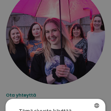
Ota yhteyttä
Kysy lahjoittamisesta lomakkeella tai
Tämä sivusto käyttää
lahjoittajapalvelustamme: