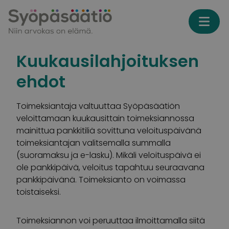
Skip to content
Kuukausilahjoituksen
ehdot
Toimeksiantaja valtuuttaa Syöpäsäätiön
veloittamaan kuukausittain toimeksiannossa
mainittua pankkitiliä sovittuna veloituspäivänä
toimeksiantajan valitsemalla summalla
(suoramaksu ja e-lasku). Mikäli veloituspäivä ei
ole pankkipäivä, veloitus tapahtuu seuraavana
pankkipäivänä. Toimeksianto on voimassa
toistaiseksi.
Toimeksiannon voi peruuttaa ilmoittamalla siitä