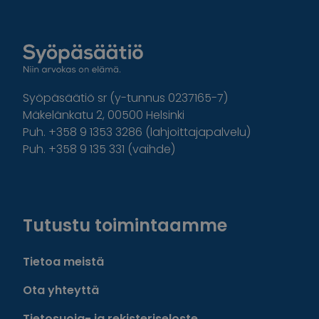
Syöpäsäätiö sr (y-tunnus 0237165-7)
Mäkelänkatu 2, 00500 Helsinki
Puh. +358 9 1353 3286 (lahjoittajapalvelu)
Puh. +358 9 135 331 (vaihde)
Facebook
Instagram
Twitter
Linkedin
Tutustu toimintaamme
Tietoa meistä
Ota yhteyttä
Tietosuoja- ja rekisteriseloste