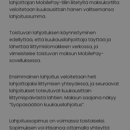
lahjoittajan MobilePay-tiliin liitetyltä maksukortilta
veloitetaan kuukausittain hänen valitsemansa
lahjoitussumma.
Toistuvan lahjoituksen käynnistyminen
edellyttää, että kuukausilahjoittaja täyttää ja
lähettää liittymislomakkeen verkossa, ja
viimeistelee toistuvan maksun MobilePay-
sovelluksessa.
Ensimmäinen lahjoitus veloitetaan heti
lahjoittajaksi liittymisen yhteydessä, ja seuraavat
lahjoitukset toteutuvat kuukausittain
liittymispäivästä lähtien. Maksun saajana näkyy
”Syöpäsäätiön kuukausilahjoitus”.
Lahjoitussopimus on voimassa toistaiseksi.
Sopimuksen voi irtisanoa ottamalla yhteyttä