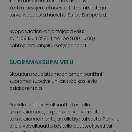
kortin numeroa missään vaiheessa.
Korttimaksujen teknisestä toteutuksesta ja
turvallisuudesta huolehtii Stripe Europe Ltd.
Syöpäsäätiön lahjoittajapalvelu:
puh. 09 1353 3286 (ma-pe 9.00-15.00)
sähköposti:
lahjoitukset@cancer.fi
SUORAMAKSUPALVELU
Sitoudun noudattamaan oman pankkini
suoramaksupalvelun käyttöä koskevia
asiakasehtoja.
Pankilla ei ole velvollisuutta käsitellä
toimeksiantoa, jos pankki ei voi varmistua
toimeksiannon antajan allekirjoituksesta. Pankilla
ei ole velvollisuutta käsitellä puutteellisesti tai