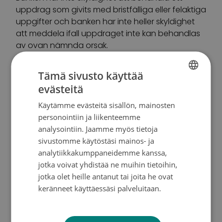
uppdrag som givits med bristfälliga eller felaktiga
uppgifter och banken har inte heller skyldighet
att meddela ifall uppdraget inte kan behandlas
av ovan nämnda orsak.
E-fakturatjänsten är en tjänst där faktureraren
Tämä sivusto käyttää
förmedlar fakturan till uppdragsgivarens
evästeitä
FINNISH
nätbank för påseende och behandling. Varken
Käytämme evästeitä sisällön, mainosten
e-fakturans avsändare eller banken är skyldiga
SWEDISH
personointiin ja liikenteemme
att skicka fakturan i någon annan form. I
ENGLISH
analysointiin. Jaamme myös tietoja
nätbanken kan du ta i bruk ett textmeddelande
sivustomme käytöstäsi mainos- ja
(sms) och/eller ett e-postmeddelande gällande
analytiikkakumppaneidemme kanssa,
nya e-fakturor, ifall din bank erbjuder denna
jotka voivat yhdistää ne muihin tietoihin,
tjänst.
jotka olet heille antanut tai joita he ovat
keränneet käyttäessäsi palveluitaan.
Betalningen av en e-faktura förutsätter att du
Tietosuojakäytäntö
godkänner den inkomna e-fakturan separat i
nätbanken eller att du har tagit i bruk automatisk