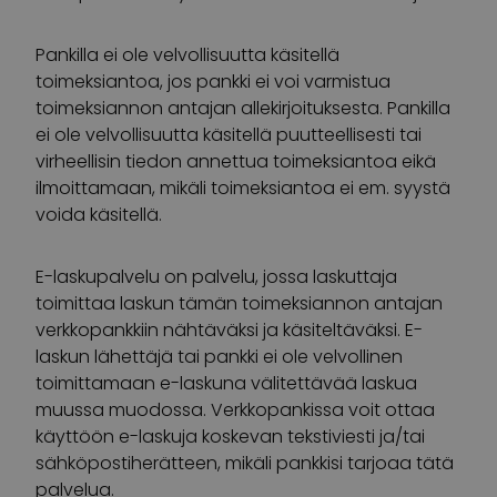
Pankilla ei ole velvollisuutta käsitellä
toimeksiantoa, jos pankki ei voi varmistua
toimeksiannon antajan allekirjoituksesta. Pankilla
ei ole velvollisuutta käsitellä puutteellisesti tai
virheellisin tiedon annettua toimeksiantoa eikä
ilmoittamaan, mikäli toimeksiantoa ei em. syystä
voida käsitellä.
E-laskupalvelu on palvelu, jossa laskuttaja
toimittaa laskun tämän toimeksiannon antajan
verkkopankkiin nähtäväksi ja käsiteltäväksi. E-
laskun lähettäjä tai pankki ei ole velvollinen
toimittamaan e-laskuna välitettävää laskua
muussa muodossa. Verkkopankissa voit ottaa
käyttöön e-laskuja koskevan tekstiviesti ja/tai
sähköpostiherätteen, mikäli pankkisi tarjoaa tätä
palvelua.