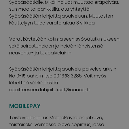
Syöpäsäätiölle. Mikäli haluat muuttaa eräpäivää,
summaa tai pankkitiliä, ota yhteyttä
Syöpäsäätiön lahjoittajapalveluun. Muutosten
käsittelyyn tulee varata aikaa 3 viikkoa.
Varat käytetään kotimaiseen syöpätutkimukseen
sekä sairastuneiden ja heidän läheistensä
neuvonta- ja tukipalveluihin.
Syöpäsäätiön lahjoittajapalvelu palvelee arkisin
klo 9-15 puhelimitse 09 1353 3286. Voit myös
lähettää sähköpostia
osoitteeseen
lahjoitukset@cancer.fi
.
MOBILEPAY
Toistuva lahjoitus MobilePaylla on jatkuva,
toistaiseksi voimassa oleva sopimus, jossa