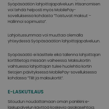
Syöpäsäätiön lahjoittajapalveluun. Irtisanomisen
voi tehdä helposti myös MobilePay-
sovelluksessa kohdasta ”Toistuvat maksut –
Hallinnoi sopimusta”.
Lahjoitussummaa voi muuttaa olemalla
yhteydessä Syöpäsääätiön lahjoittajapalveluun.
Syöpäsäätiö ei käsittele eikä tallenna lahjoittajan
korttitietoja missään vaiheessa. Maksukortin
vaihtuessa lahjoittajan tulee huolehtia kortin
tietojen päivityksessä MobilePay-sovelluksessa
kohdassa ”Tilit ja maksukortit”.
E-LASKUTILAUS
Sitoudun noudattamaan oman pankkini e-
laskupalvelun käyttöä koskevia asiakasehtoja.