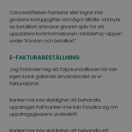
Cancerstiftelsen hanterar eller lagrar inte
givarens kortuppgifter vid något tillfälle. Vid byte
av betalkort ansvarar givaren själv för att
uppdatera kortinformationen i MobilePay-appen
under ”Konton och betalkort”.
E-FAKTURABESTÄLLNING
Jag förbinder mig att följa kundvillkoren för min
egen bank gällande användandet av e-
fakturatjänst.
Banken har inte skyldighet att behandla
uppdraget ifall banken inte kan försäkra sig om
uppdragsgivarens underskrift.
Banken har inte skyldighet att behandla ett