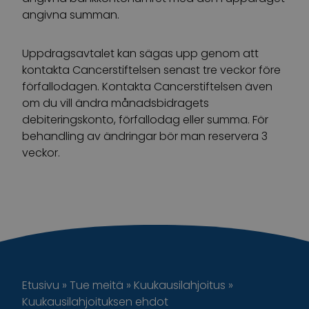
angivna summan.
Uppdragsavtalet kan sägas upp genom att
kontakta Cancerstiftelsen senast tre veckor före
förfallodagen. Kontakta Cancerstiftelsen även
om du vill ändra månadsbidragets
debiteringskonto, förfallodag eller summa. För
behandling av ändringar bör man reservera 3
veckor.
Etusivu
»
Tue meitä
»
Kuukausilahjoitus
»
Kuukausilahjoituksen ehdot