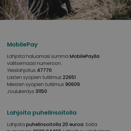
MobilePay
Lahjoita haluamasi summa
MobilePaylla
valitsemaasi numeroon.
Yleislahjoitus
47770
Lasten syöpien tutkimus
22651
Miesten syöpien tutkimus
90609
Joulukeräys
31150
Lahjoita puhelinsoitolla
Lahjoita
puhelinsoitolla 20 euroa
: Soita