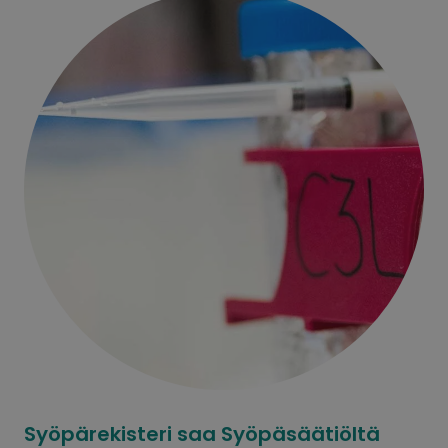
Syöpärekisteri saa Syöpäsäätiöltä