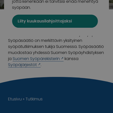
jotta kenenkään ei tarvitsisi enää menehtyä
syöpään.
Suomalaisin lahjoitusvaroin toimiva Syöpäsäätiö
Liity kuukausilahjoittajaksi
tukee syöpään sairastuneita ja heidän
läheisiään sekä rahoittaa syöpätutkimusta, jotta
kenenkään ei enää tarvitsisi menehtyä syöpään.
Syöpäsäätiö on merkittävin yksityinen
syöpätutkimuksen tukija Suomessa. Syöpäsäätiö
muodostaa yhdessä Suomen Syöpäyhdistyksen
ja
Suomen Syöpärekisterin
kanssa
Syöpäjärjestöt
.
Etusivu
»
Tutkimus