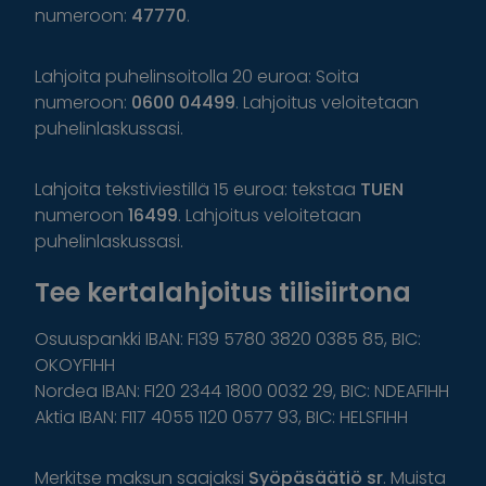
numeroon:
47770
.
Lahjoita puhelinsoitolla 20 euroa: Soita
numeroon:
0600 04499
. Lahjoitus veloitetaan
puhelinlaskussasi.
Lahjoita tekstiviestillä 15 euroa: tekstaa
TUEN
numeroon
16499
. Lahjoitus veloitetaan
puhelinlaskussasi.
Tee kertalahjoitus tilisiirtona
Osuuspankki IBAN: FI39 5780 3820 0385 85, BIC:
OKOYFIHH
Nordea IBAN: FI20 2344 1800 0032 29, BIC: NDEAFIHH
Aktia IBAN: FI17 4055 1120 0577 93, BIC: HELSFIHH
Merkitse maksun saajaksi
Syöpäsäätiö sr
. Muista