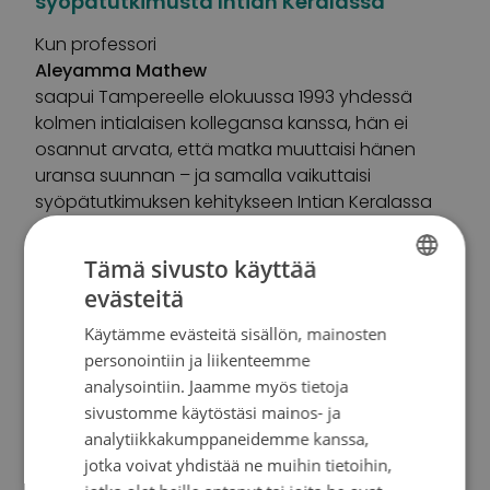
syöpätutkimusta Intian Keralassa
Kun professori
Aleyamma Mathew
saapui Tampereelle elokuussa 1993 yhdessä
kolmen intialaisen kollegansa kanssa, hän ei
osannut arvata, että matka muuttaisi hänen
uransa suunnan – ja samalla vaikuttaisi
syöpätutkimuksen kehitykseen Intian Keralassa
vuosikymmeniksi eteenpäin.
Tämä sivusto käyttää
evästeitä
FINNISH
Käytämme evästeitä sisällön, mainosten
SWEDISH
personointiin ja liikenteemme
ENGLISH
analysointiin. Jaamme myös tietoja
sivustomme käytöstäsi mainos- ja
analytiikkakumppaneidemme kanssa,
jotka voivat yhdistää ne muihin tietoihin,