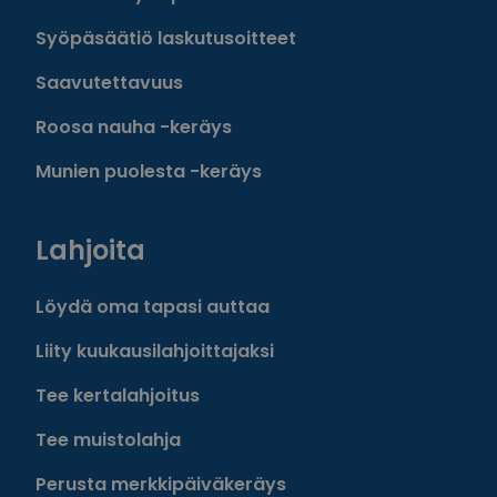
Syöpäsäätiö laskutusoitteet
Saavutettavuus
Roosa nauha -keräys
Munien puolesta -keräys
Lahjoita
Löydä oma tapasi auttaa
Liity kuukausilahjoittajaksi
Tee kertalahjoitus
Tee muistolahja
Perusta merkkipäiväkeräys