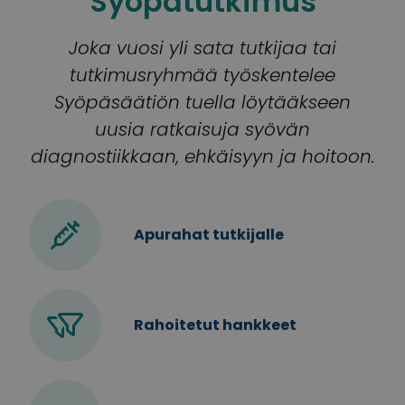
Syöpätutkimus
Joka vuosi yli sata tutkijaa tai
tutkimusryhmää työskentelee
Syöpäsäätiön tuella löytääkseen
uusia ratkaisuja syövän
diagnostiikkaan, ehkäisyyn ja hoitoon.
Apurahat tutkijalle
Rahoitetut hankkeet