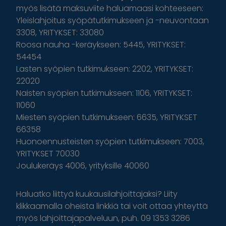
myös lisätä maksuviite haluamaasi kohteeseen:
Yleislahjoitus syöpätutkimukseen ja -neuvontaan
3308, YRITYKSET: 33080
Roosa nauha -keräykseen: 5445, YRITYKSET:
54454
Lasten syöpien tutkimukseen: 2202, YRITYKSET:
22020
Naisten syöpien tutkimukseen: 1106, YRITYKSET:
11060
Miesten syöpien tutkimukseen: 6635, YRITYKSET
66358
Huonoennusteisten syöpien tutkimukseen: 7003,
YRITYKSET 70030
Joulukeräys 4006, yrityksille 40060
Haluatko liittyä kuukausilahjoittajaksi? Liity
klikkaamalla oheista linkkiä tai voit ottaa yhteyttä
myös lahjoittajapalveluun, puh. 09 1353 3286