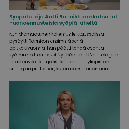
Syöpätutkija Antti Rannikko on katsonut
huonoennusteisia syöpiä läheltä
Kun dramaattinen kokemus leikkaussalissa
pysäytti Rannikon ensimmäisenä
opiskeluvuonna, hän päätti tehdä osansa
syövän voittamiseksi. Nyt hän on HUSin urologian
osastonylilääkäri ja lisäksi Helsingin yliopiston
urologian professori, kuten isänsä aikoinaan.