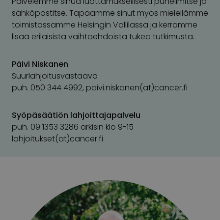
Palvelemme sinua luottamuksellisesti puhelimitse ja
sähköpostitse. Tapaamme sinut myös mielellämme
toimistossamme Helsingin Vallilassa ja kerromme
lisää erilaisista vaihtoehdoista tukea tutkimusta.
Päivi Niskanen
Suurlahjoitusvastaava
puh. 050 344 4992, paivi.niskanen(at)cancer.fi
Syöpäsäätiön lahjoittajapalvelu
puh. 09 1353 3286 arkisin klo 9-15
lahjoitukset(at)cancer.fi