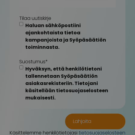
Tilaa uutiskirje
Haluan sähköpostiini
ajankohtaista tietoa
kampanjoista ja Syöpäsäätiön
toiminnasta.
Suostumus
*
Hyväksyn, että henkilötietoni
tallennetaan Syöpäsäätiön
asiakasrekisteriin. Tietojani
käsitellään tietosuojaselosteen
mukaisesti.
Käsittelemme henkilötietojasi
tietosuojaselosteen