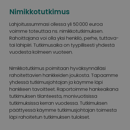
Nimikkotutkimus
L
ahjoitussummasi ollessa yli 50 000 euroa
voimme toteuttaa ns. nimikkotutkimuksen.
Rahoittajana voi olla yksi henkilö, perhe
, tuttava-
tai lähipiiri
. Tutkimusaika on tyypillisesti yhdes
t
ä
vuodesta kolmeen vuoteen.
Nimikkotutkimus
poimitaan hyväksynnälläsi
rahoitettavien hankkeiden joukosta. Tapaamme
yhdessä tutkimusjohtajan ja käymme läpi
hankkeen tavoitteet. Raportoimme hankeaikana
tutkimuksen tilanteesta, monivuotisissa
tutkimuksissa kerran vuodessa. Tutkimuksen
päättyessä käymme tutkimusjohtajan toimesta
läpi rahoitetun tutkimuksen tulokset.