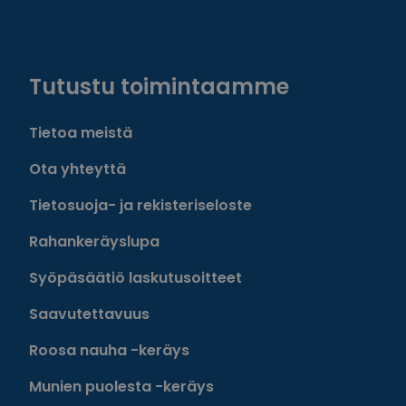
Facebook
Instagram
Twitter
Linkedin
Tutustu toimintaamme
Tietoa meistä
Ota yhteyttä
Tietosuoja- ja rekisteriseloste
Rahankeräyslupa
Syöpäsäätiö laskutusoitteet
Saavutettavuus
Roosa nauha -keräys
Munien puolesta -keräys