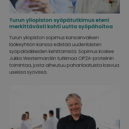
Turun yliopiston syöpätutkimus eteni
merkittävästi kohti uutta syöpähoitoa
Turun yliopiston sopimus kansainvälisen
lääkeyhtiön kanssa edistää uudenlaisten
syöpälääkkeiden kehittämistä. Sopimus koskee
Jukka Westermarckin tutkimaa CIP2A-proteiinin
toimintaa, josta aiheutuu pahanlaatuista kasvua
useissa syövissä.