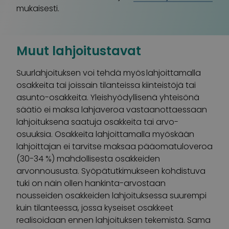
mukaisesti.
Muut lahjoitustavat
Suurlahjoituksen voi tehdä myös lahjoittamalla
osakkeita
tai joissain tilanteissa kiinteistöjä tai
asunto-osakkeita
.
Yleishyödyllisenä
yhteisönä
säätiö
ei maksa lahjaveroa vastaanottaessaan
lahjoituksena saatuja osakkeita tai arvo-
osuuksia.
Osakkeita lahjoittamalla myöskään
lahjoittajan ei tarvitse maksaa pääomatuloveroa
(
30-34
%) mahdollisesta osakkeiden
arvonnoususta. Syöpätutkimukseen kohdistuva
tuki on näin ollen
hankinta-arvostaan
nousseiden
osak
keiden
lahjoitu
ksessa suurempi
kuin tilanteessa, jossa
kyseiset
osakkeet
realisoidaan ennen lahjoituksen tekemistä.
Sama