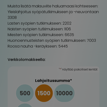
Muista lisätä maksuviite haluamaasi kohteeseen:
Yleislahjoitus syöpätutkimukseen ja -neuvontaan
3308
Lasten syöpien tutkimukseen: 2202
Naisten syöpien tutkimukseen: 1106
Miesten syöpien tutkimukseen: 6635
Huonoennusteisten syöpien tutkimukseen: 7003
Roosa nauha -keräykseen: 5445
Verkkolomakkeella:
"
*
" näyttää pakolliset kentät
Lahjoitussumma
*
500
1500
10000