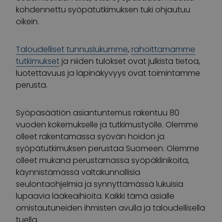
kohdennettu syöpätutkimuksen tuki ohjautuu
oikein.
Taloudelliset tunnuslukumme
,
rahoittamamme
tutkimukset
ja niiden tulokset ovat julkista tietoa,
luotettavuus ja läpinäkyvyys ovat toimintamme
perusta.
Syöpäsäätiön asiantuntemus rakentuu 80
vuoden kokemukselle ja tutkimustyölle. Olemme
olleet rakentamassa syövän hoidon ja
syöpätutkimuksen perustaa Suomeen. Olemme
olleet mukana perustamassa syöpäklinikoita,
käynnistämässä valtakunnallisia
seulontaohjelmia ja synnyttämässä lukuisia
lupaavia lääkeaihioita. Kaikki tämä asialle
omistautuneiden ihmisten avulla ja taloudellisella
tuella.