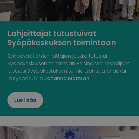
Lahjoittajat tutustuivat
Syöpäkeskuksen toimintaan
Syöpäsäätiön lahjoittajien joukko tutustui
Syöpäkeskuksen toimintaan Helsingissä. Vierailijoita
luotsasi Syöpäkeskuksen toimialajohtaja, ylilääkäri
ja syöpätutkija
Johanna Mattson.
Lue lisää