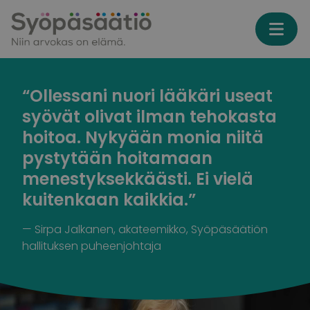
Skip to content
“Ollessani nuori lääkäri useat
syövät olivat ilman tehokasta
hoitoa. Nykyään monia niitä
pystytään hoitamaan
menestyksekkäästi. Ei vielä
kuitenkaan kaikkia.”
—
Sirpa Jalkanen, akateemikko, Syöpäsäätiön
hallituksen puheenjohtaja