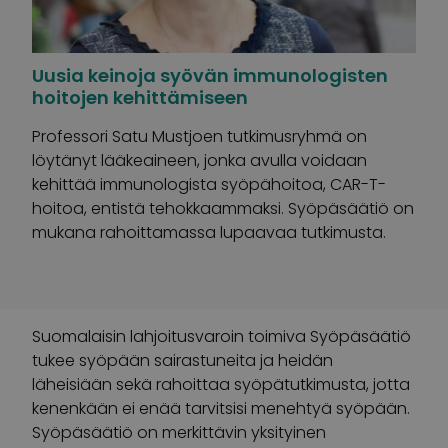
Uusia keinoja syövän immunologisten
hoitojen kehittämiseen
Professori Satu Mustjoen tutkimusryhmä on
löytänyt lääkeaineen, jonka avulla voidaan
kehittää immunologista syöpähoitoa, CAR-T-
hoitoa, entistä tehokkaammaksi. Syöpäsäätiö on
mukana rahoittamassa lupaavaa tutkimusta.
Suomalaisin lahjoitusvaroin toimiva Syöpäsäätiö
tukee syöpään sairastuneita ja heidän
läheisiään sekä rahoittaa syöpätutkimusta, jotta
kenenkään ei enää tarvitsisi menehtyä syöpään.
Syöpäsäätiö on merkittävin yksityinen