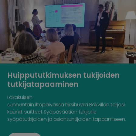
Huippututkimuksen tukijoiden
tutkijatapaaminen
Lokaku
isen
sunnuntain
iltapäivässä
hirsihuvila
Bokvillan
tarjosi
kauniit puitteet Syöpäsäätiön tukijoille
syöpätutkijoiden
ja asiantuntijoiden
tapaamiseen.