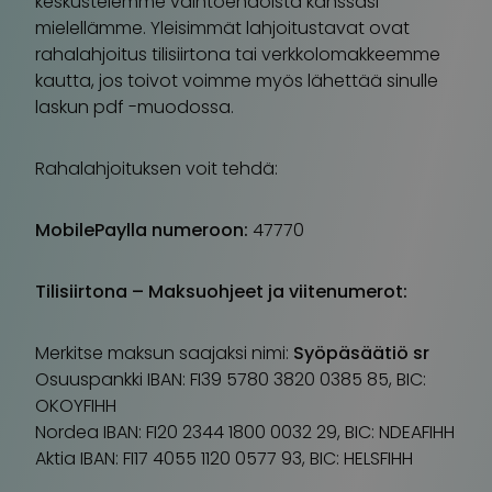
keskustelemme vaihtoehdoista kanssasi
mielellämme. Yleisimmät lahjoitustavat ovat
rahalahjoitus tilisiirtona tai verkkolomakkeemme
kautta, jos toivot voimme myös lähettää sinulle
laskun pdf -muodossa.
Rahalahjoituksen voit tehdä:
MobilePaylla numeroon:
47770
Tilisiirtona – Maksuohjeet ja viitenumerot:
Merkitse maksun saajaksi nimi:
Syöpäsäätiö sr
Osuuspankki IBAN: FI39 5780 3820 0385 85, BIC:
OKOYFIHH
Nordea IBAN: FI20 2344 1800 0032 29, BIC: NDEAFIHH
Aktia IBAN: FI17 4055 1120 0577 93, BIC: HELSFIHH