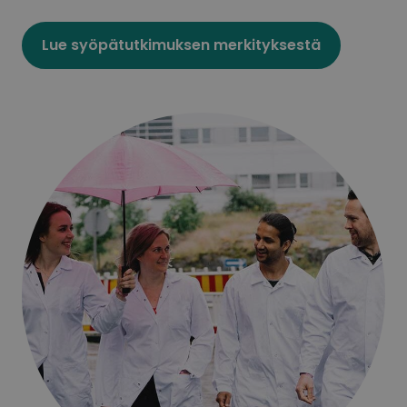
Lue syöpätutkimuksen merkityksestä