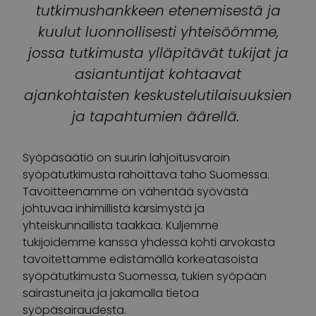
tutkimushankkeen etenemisestä
ja
k
uulu
t luonnollisesti
yhteisöö
mme
,
jossa
tutkimusta ylläpitävät
tukijat ja
asiantuntijat kohtaa
vat
ajankohtai
sten keskustelutilaisuuksien
ja tapahtumien äärellä.
Syöpäsäätiö on suurin
lahjoitusvaroin
syöpätutkimu
sta
rahoitta
va taho
Suomessa.
Tavoitteena
mme
on vähentää syövästä
johtuvaa inhimillistä kärsimystä ja
yhteiskunnallista taakkaa.
Kuljemme
tukijoidemme
kanssa
yhdessä
kohti arvokasta
tavoitettamme edistämällä korkeatasoista
syöpätutkimusta Suomessa
, tukien syöpään
sairastuneita
ja jakamalla tietoa
syöpäsairaudesta
.