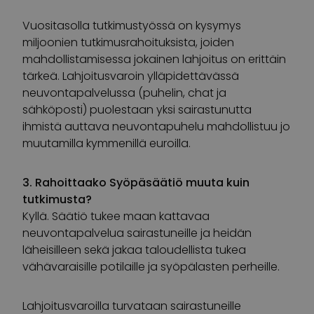
Vuositasolla tutkimustyössä on kysymys
miljoonien tutkimusrahoituksista, joiden
mahdollistamisessa jokainen lahjoitus on erittäin
tärkeä. Lahjoitusvaroin ylläpidettävässä
neuvontapalvelussa (puhelin, chat ja
sähköposti) puolestaan yksi sairastunutta
ihmistä auttava neuvontapuhelu mahdollistuu jo
muutamilla kymmenillä euroilla.
3. Rahoittaako Syöpäsäätiö muuta kuin
tutkimusta?
Kyllä. Säätiö tukee maan kattavaa
neuvontapalvelua sairastuneille ja heidän
läheisilleen sekä jakaa taloudellista tukea
vähävaraisille potilaille ja syöpälasten perheille.
Lahjoitusvaroilla turvataan sairastuneille