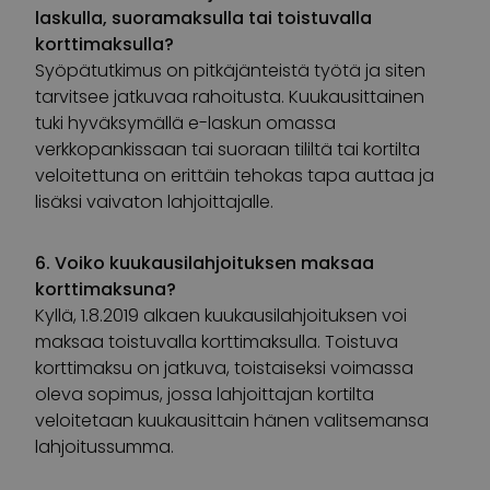
laskulla, suoramaksulla tai toistuvalla
korttimaksulla?
Syöpätutkimus on pitkäjänteistä työtä ja siten
tarvitsee jatkuvaa rahoitusta. Kuukausittainen
tuki hyväksymällä e-laskun omassa
verkkopankissaan tai suoraan tililtä tai kortilta
veloitettuna on erittäin tehokas tapa auttaa ja
lisäksi vaivaton lahjoittajalle.
6. Voiko kuukausilahjoituksen maksaa
korttimaksuna?
Kyllä, 1.8.2019 alkaen kuukausilahjoituksen voi
maksaa toistuvalla korttimaksulla. Toistuva
korttimaksu on jatkuva, toistaiseksi voimassa
oleva sopimus, jossa lahjoittajan kortilta
veloitetaan kuukausittain hänen valitsemansa
lahjoitussumma.