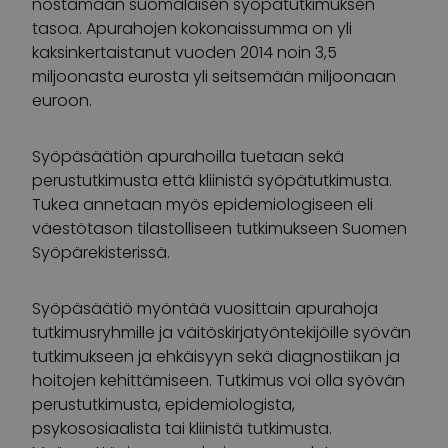
nostamaan suomalaisen syöpätutkimuksen
tasoa. Apurahojen kokonaissumma on yli
kaksinkertaistanut vuoden 2014 noin 3,5
miljoonasta eurosta yli seitsemään miljoonaan
euroon.
Syöpäsäätiön apurahoilla tuetaan sekä
perustutkimusta että kliinistä syöpätutkimusta.
Tukea annetaan myös epidemiologiseen eli
väestötason tilastolliseen tutkimukseen Suomen
Syöpärekisterissä.
Syöpäsäätiö myöntää vuosittain apurahoja
tutkimusryhmille ja väitöskirjatyöntekijöille syövän
tutkimukseen ja ehkäisyyn sekä diagnostiikan ja
hoitojen kehittämiseen. Tutkimus voi olla syövän
perustutkimusta, epidemiologista,
psykososiaalista tai kliinistä tutkimusta.