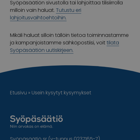
Syöpäsäätiön sivustolla tai lahjoittaa tilisiirrolla
milloin vain haluat.
Tutustu eri
lahjoitusvaihtoehtoihin.
Mikäli haluat silloin tällöin tietoa toiminnastamme
ja kampanjoistamme sähköpostiisi, voit
tilata
Syöpäsäätiön uutiskirjeen.
Etusivu
»
Usein kysytyt kysymykset
Syöpäsäätiö sr (y-tunnus 0237165-7)