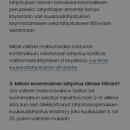
lahjoituksen tämän toimeksiantolomakkeen
perusteella. Lahjoittajan antamia tietoja
käytetään vain kuukausilahjoituksen
käynnistämiseen sekä lahjoitukseen liittyvään
viestintään.
Mikäli valitset maksutavaksi toistuvan
korttimaksun, veloitetaan lahjoitus kortiltasi
välittömästi liittymisen yhteydessä.
Lue lisää
kuukausilahjoituksen ehdoista.
3. Milloin ensimmäinen lahjoitus lähtee tililtäni?
Jos valitset maksutavaksi e-laskun tai
suoramaksun veloitus tapahtuu noin 2─6 viikkoa
siitä, kun olet allekirjoittanut lahjoitussopimuksen.
Kuukausilahjoitus erääntyy joko kuukauden 5. tai
20. päivä valintasi mukaan.