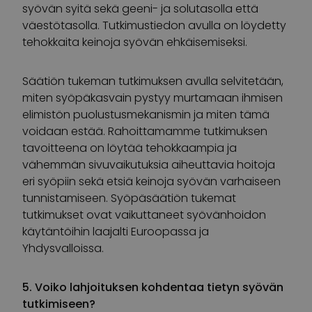
syövän syitä sekä geeni- ja solutasolla että
väestötasolla. Tutkimustiedon avulla on löydetty
tehokkaita keinoja syövän ehkäisemiseksi.
Säätiön tukeman tutkimuksen avulla selvitetään,
miten syöpäkasvain pystyy murtamaan ihmisen
elimistön puolustusmekanismin ja miten tämä
voidaan estää. Rahoittamamme tutkimuksen
tavoitteena on löytää tehokkaampia ja
vähemmän sivuvaikutuksia aiheuttavia hoitoja
eri syöpiin sekä etsiä keinoja syövän varhaiseen
tunnistamiseen. Syöpäsäätiön tukemat
tutkimukset ovat vaikuttaneet syövänhoidon
käytäntöihin laajalti Euroopassa ja
Yhdysvalloissa.
5. Voiko lahjoituksen kohdentaa tietyn syövän
tutkimiseen?