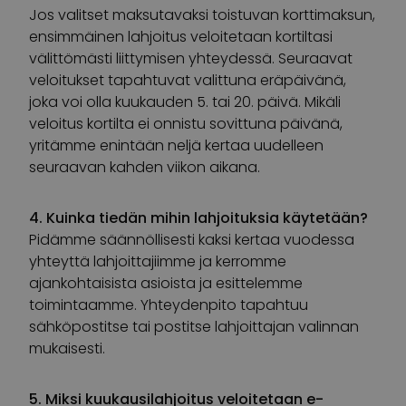
Jos valitset maksutavaksi toistuvan korttimaksun,
ensimmäinen lahjoitus veloitetaan kortiltasi
välittömästi liittymisen yhteydessä. Seuraavat
veloitukset tapahtuvat valittuna eräpäivänä,
joka voi olla kuukauden 5. tai 20. päivä. Mikäli
veloitus kortilta ei onnistu sovittuna päivänä,
yritämme enintään neljä kertaa uudelleen
seuraavan kahden viikon aikana.
4. Kuinka tiedän mihin lahjoituksia käytetään?
Pidämme säännöllisesti kaksi kertaa vuodessa
yhteyttä lahjoittajiimme ja kerromme
ajankohtaisista asioista ja esittelemme
toimintaamme. Yhteydenpito tapahtuu
sähköpostitse tai postitse lahjoittajan valinnan
mukaisesti.
5. Miksi kuukausilahjoitus veloitetaan e-