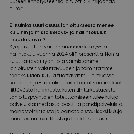
uuteen ennätykseensä ja tuotti 5,4 miljoonaa
euroa.
9. Kuinka suuri osuus lahjoituksesta menee
kuluihin ja mistä keräys- ja hallintokulut
muodostuvat?
Syöpäsäätiön varainhankinnan keräys- ja
hallintokulu vuonna 2024 oli 11 prosenttia. Nämä
kulut kattavat työn, jolla varmistamme
lahjoitusten vaikuttavuuden ja toimintamme
tehokkuuden. Kuluja tuottavat muun muassa
säätiölain ja -asetuksen asettamat vaatimukset
riittävästä hallinnosta, kuten tilintarkastuksista.
Lahjoituspyyntöjen toteuttamiseen tulee kuluja
palveluista: mediasta, posti- ja pankkipalveluista,
mainostoimistoista ja painotaloista. Lisäksi kuluja
muodostuu toimitiloista ja henkilökunnasta.