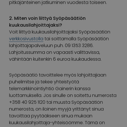
pitkäjänteinen jatkuminen vuodesta toiseen.
2. Miten voin liittyä Syöpäsäätiön
kuukausilahjoittajaksi?
Voit liittyä kuukausilahjoittajaksi Syöpäsäätiön
verkkosivustolla
tai soittamalla Syöpäsäätiön
lahjoittajapalveluun puh. 09 1353 3286.
Lahjoitussumma on vapaasti valittavissa,
vähintään kuitenkin 6 euroa kuukaudessa.
Syöpäsäätiö tavoittelee myös lahjoittajiaan
puhelimitse ja tekee yhteistyötä
telemarkkinointiyhtiö Gainerin kanssa
luottamuksella. Jos sinulle on soitettu numerosta
+358 40 925 1120
tai muusta Syöpäsäätiön
numerosta, on iloinen myyjä yrittänyt sinua
tavoittaa pyytääkseen sinua mukaan
kuukausilahjoittaja-yhteisöömme. Tämä on