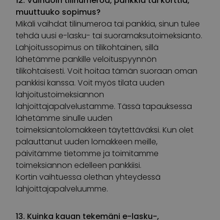
12. Vaihdoin tilinumeroa, pankkia tai korttia,
muuttuuko sopimus?
Mikäli vaihdat tilinumeroa tai pankkia, sinun tulee
tehdä uusi e-lasku- tai suoramaksutoimeksianto.
Lahjoitussopimus on tilikohtainen, sillä
lähetämme pankille veloituspyynnön
tilikohtaisesti. Voit hoitaa tämän suoraan oman
pankkisi kanssa. Voit myös tilata uuden
lahjoitustoimeksiannon
lahjoittajapalvelustamme. Tässä tapauksessa
lähetämme sinulle uuden
toimeksiantolomakkeen täytettäväksi. Kun olet
palauttanut uuden lomakkeen meille,
päivitämme tietomme ja toimitamme
toimeksiannon edelleen pankkiisi.
Kortin vaihtuessa olethan yhteydessä
lahjoittajapalveluumme.
13. Kuinka kauan tekemäni e-lasku-,