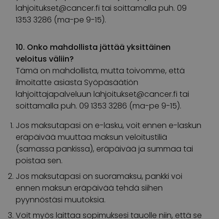
lahjoitukset@cancer.fi
tai soittamalla puh. 09
1353 3286 (ma-pe 9-15).
10. Onko mahdollista jättää yksittäinen
veloitus väliin?
Tämä on mahdollista, mutta toivomme, että
ilmoitatte asiasta Syöpäsäätiön
lahjoittajapalveluun
lahjoitukset@cancer.fi
tai
soittamalla puh. 09 1353 3286 (ma-pe 9-15).
Jos maksutapasi on e-lasku, voit ennen e-laskun
eräpäivää muuttaa maksun veloitustiliä
(samassa pankissa), eräpäivää ja summaa tai
poistaa sen.
Jos maksutapasi on suoramaksu, pankki voi
ennen maksun eräpäivää tehdä siihen
pyynnöstäsi muutoksia.
Voit myös laittaa sopimuksesi tauolle niin, että se