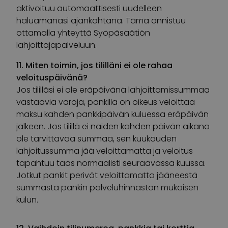
aktivoituu automaattisesti uudelleen
haluamanasi ajankohtana. Tämä onnistuu
ottamalla yhteyttä Syöpäsäätiön
lahjoittajapalveluun.
11. Miten toimin, jos tililläni ei ole rahaa
veloituspäivänä?
Jos tililläsi ei ole eräpäivänä lahjoittamissummaa
vastaavia varoja, pankilla on oikeus veloittaa
maksu kahden pankkipäivän kuluessa eräpäivän
jälkeen. Jos tilillä ei näiden kahden päivän aikana
ole tarvittavaa summaa, sen kuukauden
lahjoitussumma jää veloittamatta ja veloitus
tapahtuu taas normaalisti seuraavassa kuussa.
Jotkut pankit perivät veloittamatta jääneestä
summasta pankin palveluhinnaston mukaisen
kulun.