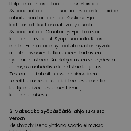
Helpointa on osoittaa lahjoitus yleisesti
Syöpäsäätiölle, jolloin säätiö arvioi eri kohteiden
rahoituksen tarpeen itse. Kuukausi- ja
kertalahjoitukset ohjautuvat yleisesti
Syöpäsäätiölle. Omakeräys-potteja voi
kohdentaa yleisesti Syöpäsäätiölle, Roosa
nauha -rahastoon syöpätutkimusten hyväksi,
miesten syöpien tutkimukseen tai Lasten
syöpärahastoon. Suurlahjoitusten yhteydessä
on myös mahdollista kohdistaa lahjoitus.
Testamenttilahjoituksissa ensiarvoinen
tavoitteemme on kunnioittaa testamentin
laatijan toivoa testamenttivarojen
kohdentamisesta.
6. Maksaako Syöpäsäätiö lahjoituksista
veroa?
Yleishyödyllisenä yhtiönä säätiö ei maksa