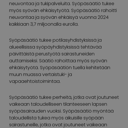
neuvontaa ja tukipalveluita. Syöpäsäätiö tukee
myös syövän ehkäisytyötä. Syöpäsäätiö rahoitti
neuvontaa ja syövän ehkäisyä vuonna 2024
kaikkiaan 3,7 miljoonalla eurolla.
Syöpäsäätiö tukee potilasyhdistyksissä ja
alueellisissa syöpäyhdistyksissä tehtävää
päivittäistä perustyötä sairastuneiden
auttamiseksi. Säätiö rahoittaa myös syövän
ehkäisytyötä. Syöpäsäätiön tuella kehitetään
muun muassa vertaistuki- ja
vapaaehtoistoimintaa.
Syöpäsäätiö tukee perheitä, jotka ovat joutuneet
vaikeaan taloudelliseen tilanteeseen lapsen
syöpäsairauden vuoksi. Syöpäsäätiö myöntää
taloudellista tukea myös aikuisille syöpään
sairastuneille, jotka ovat joutuneet vaikeaan