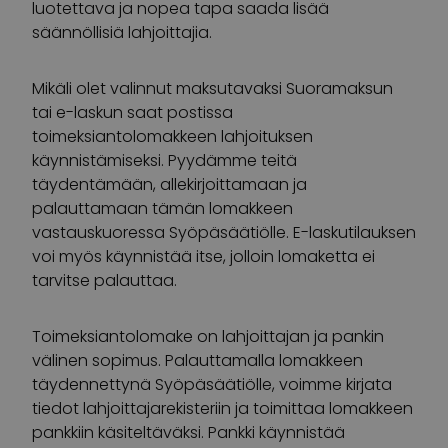
luotettava ja nopea tapa saada lisää
säännöllisiä lahjoittajia.
Mikäli olet valinnut maksutavaksi Suoramaksun
tai e-laskun saat postissa
toimeksiantolomakkeen lahjoituksen
käynnistämiseksi. Pyydämme teitä
täydentämään, allekirjoittamaan ja
palauttamaan tämän lomakkeen
vastauskuoressa Syöpäsäätiölle. E-laskutilauksen
voi myös käynnistää itse, jolloin lomaketta ei
tarvitse palauttaa.
Toimeksiantolomake on lahjoittajan ja pankin
välinen sopimus. Palauttamalla lomakkeen
täydennettynä Syöpäsäätiölle, voimme kirjata
tiedot lahjoittajarekisteriin ja toimittaa lomakkeen
pankkiin käsiteltäväksi. Pankki käynnistää