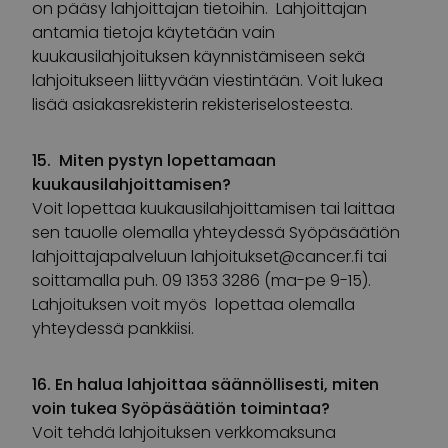
on pääsy lahjoittajan tietoihin. Lahjoittajan
antamia tietoja käytetään vain
kuukausilahjoituksen käynnistämiseen sekä
lahjoitukseen liittyvään viestintään. Voit lukea
lisää asiakasrekisterin rekisteriselosteesta.
15. Miten pystyn lopettamaan
kuukausilahjoittamisen?
Voit lopettaa kuukausilahjoittamisen tai laittaa
sen tauolle olemalla yhteydessä Syöpäsäätiön
lahjoittajapalveluun
lahjoitukset@cancer.fi
tai
soittamalla puh. 09 1353 3286 (ma-pe 9-15).
Lahjoituksen voit myös lopettaa olemalla
yhteydessä pankkiisi.
16. En halua lahjoittaa säännöllisesti, miten
voin tukea Syöpäsäätiön toimintaa?
Voit tehdä lahjoituksen verkkomaksuna