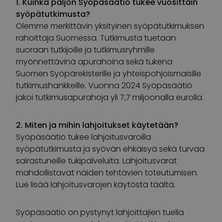
1. Kuinka paljon Syöpäsäätiö tukee vuosittain
syöpätutkimusta?
Olemme merkittävin yksityinen syöpätutkimuksen
rahoittaja Suomessa. Tutkimusta tuetaan
suoraan tutkijoille ja tutkimusryhmille
myönnettävinä apurahoina sekä tukena
Suomen Syöpärekisterille ja yhteispohjoismaisille
tutkimushankkeille. Vuonna 2024 Syöpäsäätiö
jakoi tutkimusapurahoja yli 7,7 miljoonalla eurolla.
2. Miten ja mihin lahjoitukset käytetään?
Syöpäsäätiö tukee lahjoitusvaroilla
syöpätutkimusta ja syövän ehkäisyä sekä turvaa
sairastuneille tukipalveluita. Lahjoitusvarat
mahdollistavat näiden tehtävien toteutumisen.
Lue lisää lahjoitusvarojen käytöstä täältä.
Syöpäsäätiö on pystynyt lahjoittajien tuella