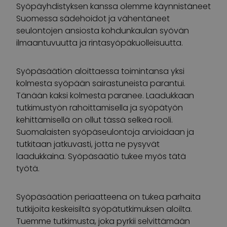
Syöpäyhdistyksen kanssa olemme käynnistäneet
Suomessa sädehoidot ja vähentäneet
seulontojen ansiosta kohdunkaulan syövän
ilmaantuvuutta ja rintasyöpäkuolleisuutta.
Syöpäsäätiön aloittaessa toimintansa yksi
kolmesta syöpään sairastuneista parantui.
Tänään kaksi kolmesta paranee. Laadukkaan
tutkimustyön rahoittamisella ja syöpätyön
kehittämisellä on ollut tässä selkeä rooli.
Suomalaisten syöpäseulontoja arvioidaan ja
tutkitaan jatkuvasti, jotta ne pysyvät
laadukkaina. Syöpäsäätiö tukee myös tätä
työtä.
Syöpäsäätiön periaatteena on tukea parhaita
tutkijoita keskeisiltä syöpätutkimuksen aloilta.
Tuemme tutkimusta, joka pyrkii selvittämään