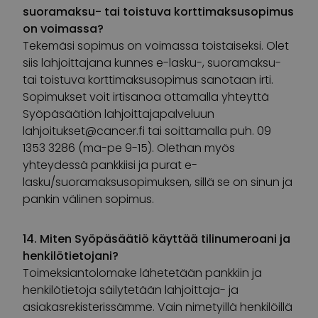
suoramaksu- tai toistuva korttimaksusopimus
on voimassa?
Tekemäsi sopimus on voimassa toistaiseksi. Olet
siis lahjoittajana kunnes e-lasku-, suoramaksu-
tai toistuva korttimaksusopimus sanotaan irti.
Sopimukset voit irtisanoa ottamalla yhteyttä
Syöpäsäätiön lahjoittajapalveluun
lahjoitukset@cancer.fi
tai soittamalla puh. 09
1353 3286 (ma-pe 9-15). Olethan myös
yhteydessä pankkiisi ja purat e-
lasku/suoramaksusopimuksen, sillä se on sinun ja
pankin välinen sopimus.
14. Miten Syöpäsäätiö käyttää tilinumeroani ja
henkilötietojani?
Toimeksiantolomake lähetetään pankkiin ja
henkilötietoja säilytetään lahjoittaja- ja
asiakasrekisterissämme. Vain nimetyillä henkilöillä