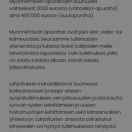
Myönnettävien apurahojen suuruudet
vaihtelevat 3000 eurosta (väitöskirja-apuraha)
aina 450 000 euroon (suurapuraha).
Myönnettävät apurahat ovat joko yksi-, kaksi- tai
kolmivuotisia. Seuraamme tutkimusten
etenemistä ja tuloksia tiiviisti tutkijoiden meille
lähettämistä raporteista. Vain tutkimukset, joilla
on saatu tuloksia aikaan, voivat saada
jatkorahoitusta.
Lahjoitukset mahdollistavat Suomessa
korkeatasoisen ja laaja-alaisen
syöpätutkimuksen, sen jatkuvuuden ja sitä kautta
syövän syiden selvittämisen ja uusien
hoitomuotojen kehittämisen sekä kansainvälisen
yhteistyön. Lahjoitusten ansiosta sairastunut
läheisesikin voi hyötyä tutkimuksessa tehdystä