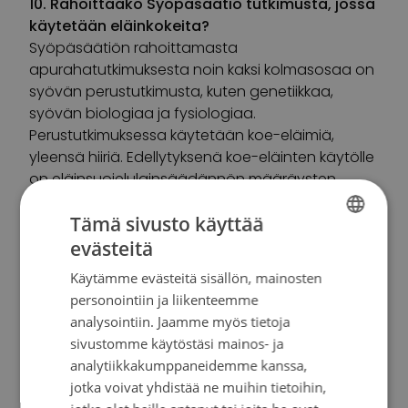
10. Rahoittaako Syöpäsäätiö tutkimusta, jossa
käytetään eläinkokeita?
Syöpäsäätiön rahoittamasta
apurahatutkimuksesta noin kaksi kolmasosaa on
syövän perustutkimusta, kuten genetiikkaa,
syövän biologiaa ja fysiologiaa.
Perustutkimuksessa käytetään koe-eläimiä,
yleensä hiiriä. Edellytyksenä koe-eläinten käytölle
on eläinsuojelulainsäädännön määräysten
noudattaminen sekä asianmukaiset luvat.
Tämä sivusto käyttää
Perustutkimuksessa selvitetään syövän syntyyn
ja kehittymiseen liittyviä asioita ja niissä koe-
evästeitä
FINNISH
eläinten käyttö on katsottu edelleen
Käytämme evästeitä sisällön, mainosten
SWEDISH
tarpeelliseksi.
personointiin ja liikenteemme
ENGLISH
analysointiin. Jaamme myös tietoja
sivustomme käytöstäsi mainos- ja
analytiikkakumppaneidemme kanssa,
Kysymyksiä ja vastauksia
jotka voivat yhdistää ne muihin tietoihin,