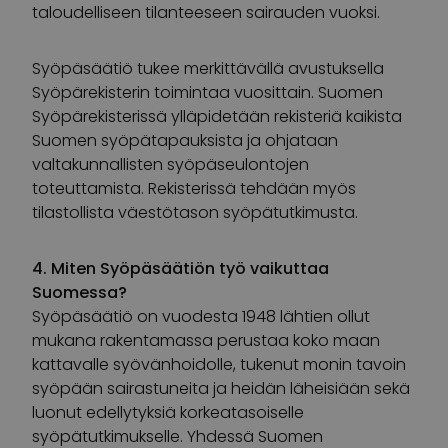
taloudelliseen tilanteeseen sairauden vuoksi.
Syöpäsäätiö tukee merkittävällä avustuksella
Syöpärekisterin toimintaa vuosittain. Suomen
Syöpärekisterissä ylläpidetään rekisteriä kaikista
Suomen syöpätapauksista ja ohjataan
valtakunnallisten syöpäseulontojen
toteuttamista. Rekisterissä tehdään myös
tilastollista väestötason syöpätutkimusta.
4. Miten Syöpäsäätiön työ vaikuttaa
Suomessa?
Syöpäsäätiö on vuodesta 1948 lähtien ollut
mukana rakentamassa perustaa koko maan
kattavalle syövänhoidolle, tukenut monin tavoin
syöpään sairastuneita ja heidän läheisiään sekä
luonut edellytyksiä korkeatasoiselle
syöpätutkimukselle. Yhdessä Suomen