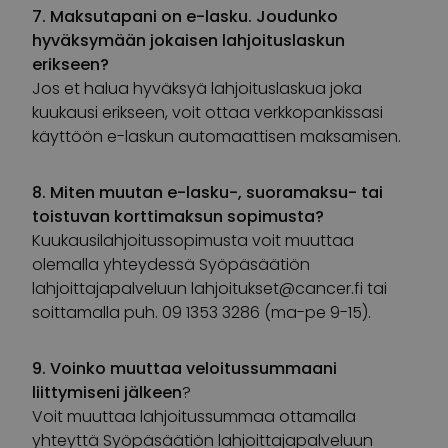
7. Maksutapani on e-lasku. Joudunko
hyväksymään jokaisen lahjoituslaskun
erikseen?
Jos et halua hyväksyä lahjoituslaskua joka
kuukausi erikseen, voit ottaa verkkopankissasi
käyttöön e-laskun automaattisen maksamisen.
8. Miten muutan e-lasku-, suoramaksu- tai
toistuvan korttimaksun sopimusta?
Kuukausilahjoitussopimusta voit muuttaa
olemalla yhteydessä Syöpäsäätiön
lahjoittajapalveluun
lahjoitukset@cancer.fi
tai
soittamalla puh. 09 1353 3286 (ma-pe 9-15).
9. Voinko muuttaa veloitussummaani
liittymiseni jälkeen
?
Voit muuttaa lahjoitussummaa ottamalla
yhteyttä Syöpäsäätiön lahjoittajapalveluun