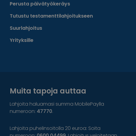
Perusta päivätyökeräys
Tutustu testamenttilahjoitukseen
Suurlahjoitus
Yrityksille
Muita tapoja auttaa
Lahjoita haluamasi summa MobilePaylla
numeroon:
47770
.
Lahjoita puhelinsoitolla 20 euroa: Soita
numeroon:
0600 04499
. Lahjoitus veloitetaan