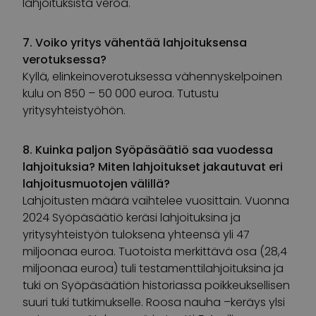
lahjoituksista veroa.
7. Voiko yritys vähentää lahjoituksensa
verotuksessa?
Kyllä, elinkeinoverotuksessa vähennyskelpoinen
kulu on 850 – 50 000 euroa. Tutustu
yritysyhteistyöhön.
8. Kuinka paljon Syöpäsäätiö saa vuodessa
lahjoituksia? Miten lahjoitukset jakautuvat eri
lahjoitusmuotojen välillä?
Lahjoitusten määrä vaihtelee vuosittain. Vuonna
2024 Syöpäsäätiö keräsi lahjoituksina ja
yritysyhteistyön tuloksena yhteensä yli 47
miljoonaa euroa. Tuotoista merkittävä osa (28,4
miljoonaa euroa) tuli testamenttilahjoituksina ja
tuki on Syöpäsäätiön historiassa poikkeuksellisen
suuri tuki tutkimukselle. Roosa nauha –keräys ylsi