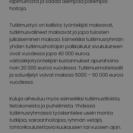
läpimurrosta ja saada aiempaa parempia
hoitoja.
Tutkimustyö on kallista; työntekijät maksavat,
tutkimusvälineet maksavat ja jopa tulosten
julkaiseminen maksaa. Esimerkiksi tutkimusryhmän
yhden tutkimushoitajan palkkakulut sivukuluineen
ovat vuodessa jopa 40 000 euroa,
väitöskirjatyöntekijän kustannukset apurahoina
noin 20 000 euroa vuodessa. Tutkimusmateriaalit
ja soluviljelyt voivat maksaa 5000 – 50 000 euroa
vuodessa.
Kuluja aiheutuu myös esimerkiksi tutkimustiloista,
tietokoneista ja puhelimista. Yhdessä
tutkimusryhmässä työskentelee usein monta
tutkijaa, sairaanhoitajaa, ryhmän vetäjä,
tohtorikoulutettavia kuukausien tai vuosien ajan.