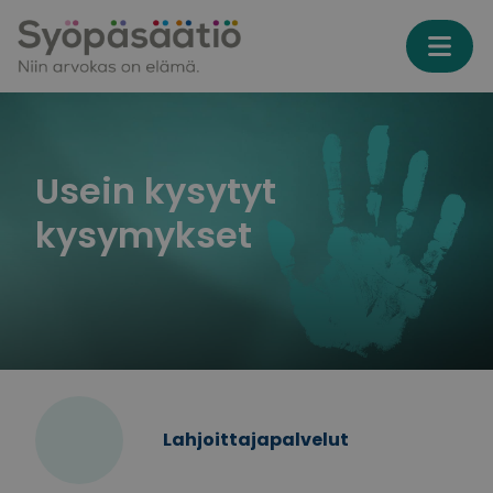
Skip to content
Usein kysytyt
kysymykset
Lahjoittajapalvelut