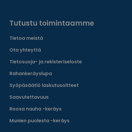
Facebook
Instagram
Twitter
Linkedin
Tutustu toimintaamme
Tietoa meistä
Ota yhteyttä
Tietosuoja- ja rekisteriseloste
Rahankeräyslupa
Syöpäsäätiö laskutusoitteet
Saavutettavuus
Roosa nauha -keräys
Munien puolesta -keräys