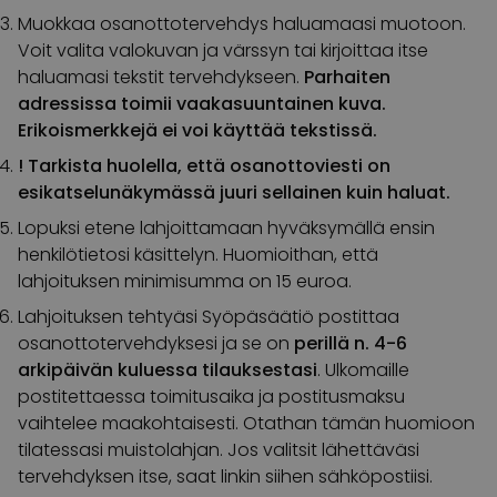
Muokkaa osanottotervehdys haluamaasi muotoon.
Voit valita valokuvan ja värssyn tai kirjoittaa itse
haluamasi tekstit tervehdykseen.
Parhaiten
adressissa toimii vaakasuuntainen kuva.
Erikoismerkkejä ei voi käyttää tekstissä.
!
Tarkista huolella, että osanottoviesti on
esikatselunäkymässä juuri sellainen kuin haluat.
Lopuksi etene lahjoittamaan hyväksymällä ensin
henkilötietosi käsittelyn. Huomioithan, että
lahjoituksen minimisumma on 15 euroa.
Lahjoituksen tehtyäsi Syöpäsäätiö postittaa
osanottotervehdyksesi ja se on
perillä n. 4-6
arkipäivän kuluessa tilauksestasi
. Ulkomaille
postitettaessa toimitusaika ja postitusmaksu
vaihtelee maakohtaisesti. Otathan tämän huomioon
tilatessasi muistolahjan. Jos valitsit lähettäväsi
tervehdyksen itse, saat linkin siihen sähköpostiisi.