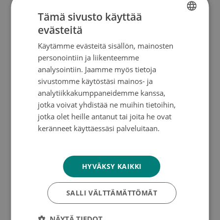
Tämä sivusto käyttää
evästeitä
Ohjeita ja vastauksia
FINNISH
Käytämme evästeitä sisällön, mainosten
SWEDISH
personointiin ja liikenteemme
ENGLISH
analysointiin. Jaamme myös tietoja
sivustomme käytöstäsi mainos- ja
analytiikkakumppaneidemme kanssa,
jotka voivat yhdistää ne muihin tietoihin,
jotka olet heille antanut tai joita he ovat
keränneet käyttäessäsi palveluitaan.
Tietosuojakäytäntö
HYVÄKSY KAIKKI
SALLI VÄLTTÄMÄTTÖMÄT
NÄYTÄ TIEDOT