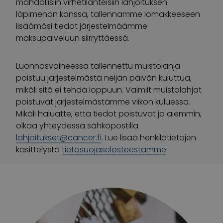
mahdollisiin virhetilanteisiin lahjoituksen
läpimenon kanssa, tallennamme lomakkeeseen
lisäämäsi tiedot järjestelmäämme
maksupalveluun siirryttäessä.
Luonnosvaiheessa tallennettu muistolahja
poistuu järjestelmästä neljän päivän kuluttua,
mikäli sitä ei tehdä loppuun. Valmiit muistolahjat
poistuvat järjestelmästämme viikon kuluessa.
Mikäli haluatte, että tiedot poistuvat jo aiemmin,
olkaa yhteydessä sähköpostilla
lahjoitukset@cancer.fi
. Lue lisää henkilötietojen
käsittelystä
tietosuojaselosteestamme
.