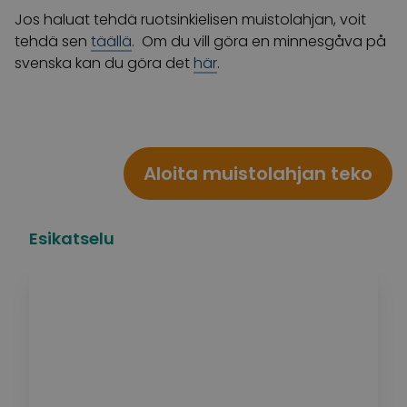
Jos haluat tehdä ruotsinkielisen muistolahjan, voit
tehdä sen
täällä
.
Om du vill göra en minnesgåva på
svenska kan du göra det
här
.
Aloita muistolahjan teko
Esikatselu