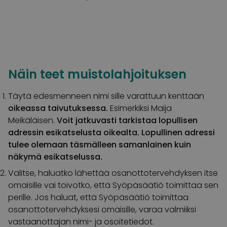
Näin teet muistolahjoituksen
Täytä edesmenneen nimi sille varattuun kenttään
oikeassa taivutuksessa.
Esimerkiksi Maija
Meikäläisen.
Voit jatkuvasti tarkistaa lopullisen
adressin esikatselusta oikealta. Lopullinen adressi
tulee olemaan täsmälleen samanlainen kuin
näkymä esikatselussa.
Valitse, haluatko lähettää osanottotervehdyksen itse
omaisille vai toivotko, että Syöpäsäätiö toimittaa sen
perille. Jos haluat, että Syöpäsäätiö toimittaa
osanottotervehdyksesi omaisille, varaa valmiiksi
vastaanottajan nimi- ja osoitetiedot.