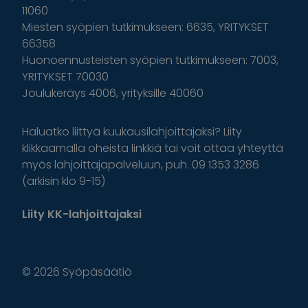
11060
Miesten syöpien tutkimukseen: 6635, YRITYKSET
66358
Huonoennusteisten syöpien tutkimukseen: 7003,
YRITYKSET 70030
Joulukeräys 4006, yrityksille 40060
Haluatko liittyä kuukausilahjoittajaksi? Liity
klikkaamalla oheista linkkiä tai voit ottaa yhteyttä
myös lahjoittajapalveluun, puh. 09 1353 3286
(arkisin klo 9-15)
Liity KK-lahjoittajaksi
© 2026 Syöpäsäätiö