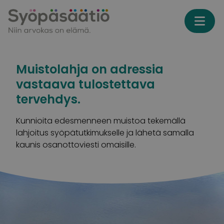
Skip to content
Muistolahja on adressia
vastaava tulostettava
tervehdys.
Kunnioita edesmenneen muistoa tekemällä
lahjoitus syöpätutkimukselle ja lähetä samalla
kaunis osanottoviesti omaisille.