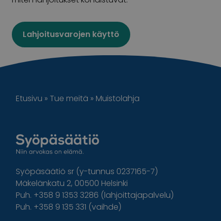
Lahjoitusvarojen käyttö
Etusivu
»
Tue meitä
»
Muistolahja
Syöpäsäätiö sr (y-tunnus 0237165-7)
Mäkelänkatu 2, 00500 Helsinki
Puh. +358 9 1353 3286 (lahjoittajapalvelu)
Puh. +358 9 135 331 (vaihde)