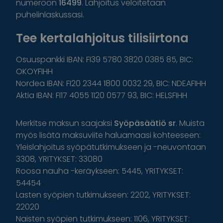
numeroon
16499
. Lahjoitus veloitetaan
puhelinlaskussasi.
Tee kertalahjoitus tilisiirtona
Osuuspankki IBAN: FI39 5780 3820 0385 85, BIC:
OKOYFIHH
Nordea IBAN: FI20 2344 1800 0032 29, BIC: NDEAFIHH
Aktia IBAN: FI17 4055 1120 0577 93, BIC: HELSFIHH
Merkitse maksun saajaksi
Syöpäsäätiö sr
. Muista
myös lisätä maksuviite haluamaasi kohteeseen:
Yleislahjoitus syöpätutkimukseen ja -neuvontaan
3308, YRITYKSET: 33080
Roosa nauha -keräykseen: 5445, YRITYKSET:
54454
Lasten syöpien tutkimukseen: 2202, YRITYKSET:
22020
Naisten syöpien tutkimukseen: 1106, YRITYKSET: