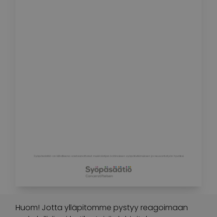
Syöpäsäätiö on kiitollisena vastaanottanut muistolahjan kotimaisen syöpätutkimuksen ja neuvontatyön hyväksi.
Huom! Jotta ylläpitomme pystyy reagoimaan