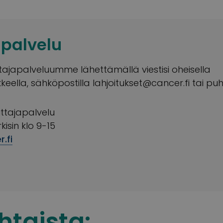
apalvelu
ttajapalveluumme lähettämällä viestisi oheisella
eella, sähköpostilla
lahjoitukset@cancer.fi
tai puh
ttajapalvelu
kisin klo 9-15
.fi
htaista: