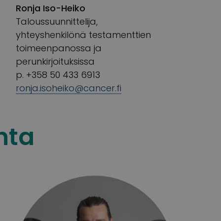
Ronja Iso-Heiko
Taloussuunnittelija,
yhteyshenkilönä testamenttien
toimeenpanossa ja
perunkirjoituksissa
p. +358 50 433 6913
ronja.isoheiko@cancer.fi
nta