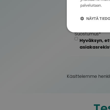
palveluitaan.
Tie
Tilaa uutiskirje
Haluan sähkö
NÄYTÄ TIED
toiminnasta.
Suostumus
*
Hyväksyn, et
asiakasrekist
Käsittelemme henkil
Te