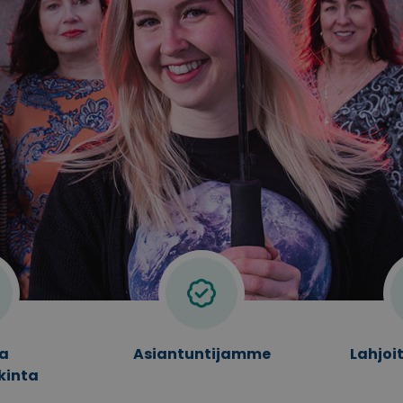
ja
Asiantuntijamme
Lahjoi
kinta