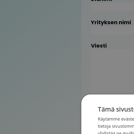
Yrityksen nimi
Viesti
Tämä sivust
Käytämme evästei
tietoja sivustom
yhdistää ne muihin