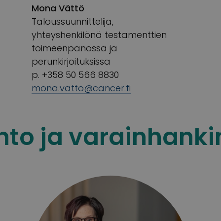
Mona Vättö
Taloussuunnittelija,
yhteyshenkilönä testamenttien
toimeenpanossa ja
perunkirjoituksissa
p. +358 50 566 8830
mona.vatto@cancer.fi
hto ja varainhanki