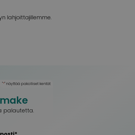
n lahjoittajillemme.
.
"
*
" näyttää pakolliset kentät
lomake
a palautetta.
posti
*