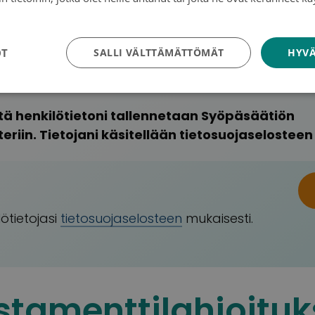
tosuojakäytäntö
postiini ajankohtaista tietoa kampanjoista ja
OT
SALLI VÄLTTÄMÄTTÖMÄT
HYVÄ
tä henkilötietoni tallennetaan Syöpäsäätiön
eriin. Tietojani käsitellään tietosuojaselosteen
ötietojasi
tietosuojaselosteen
mukaisesti.
stamenttilahjoituk