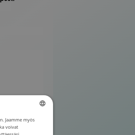
iin. Jaamme myös
FINNISH
ka voivat
SWEDISH
yttäessäsi