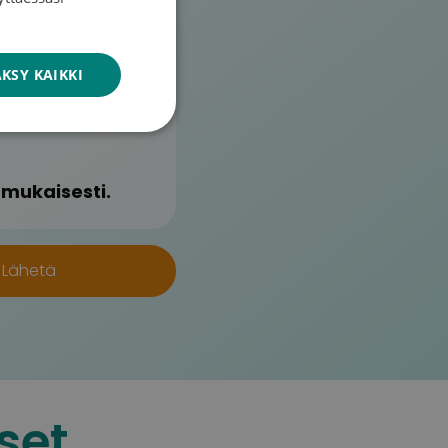
ENGLISH
 Syöpäsäätiön
KSY KAIKKI
 mukaisesti.
set