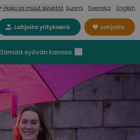
Haku ja muut sivustot
Suomi
Svenska
English
Lahjoita yrityksenä
Lahjoita
Elämää syövän kanssa