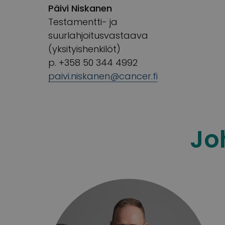
Päivi Niskanen
Testamentti- ja
suurlahjoitusvastaava
(yksityishenkilöt)
p. +358 50
344 4992
paivi.niskanen
@cancer.fi
Jo