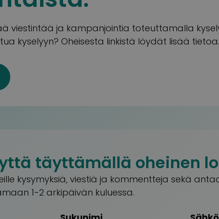
ä viestintää ja kampanjointia toteuttamalla kysely
stua kyselyyn? Oheisesta linkistä löydät lisää tietoa
yttä täyttämällä oheinen 
eille kysymyksiä, viestiä ja kommentteja sekä anta
maan 1-2 arkipäivän kuluessa.
Sukunimi
Sähkö