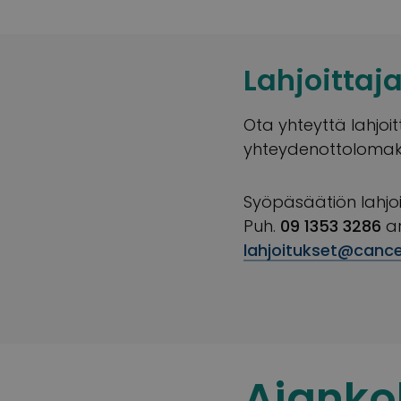
Lahjoittaj
Ota yhteyttä lahjoi
yhteydenottolomakk
Syöpäsäätiön lahjoi
Puh.
09 1353 3286
ar
lahjoitukset@cancer
Ajanko