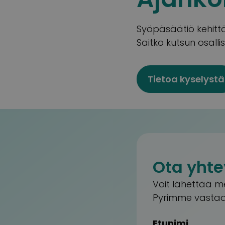
Syöpäsäätiö kehittä
Saitko kutsun osalli
Tietoa kyselystä
Ota yhte
Voit lähettää m
Pyrimme vastaa
Etunimi