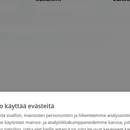
o käyttää evästeitä
tä sisällön, mainosten personointiin ja liikenteemme analysoint
me käytöstäsi mainos- ja analytiikkakumppaneidemme kanssa, jot
 tietoihin, jotka olet heille antanut tai joita he ovat keränneet kä