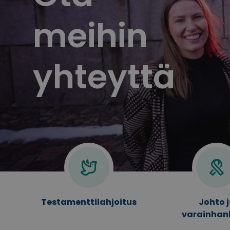
meihin
yhteyttä
Testamenttilahjoitus
Johto 
varainhan