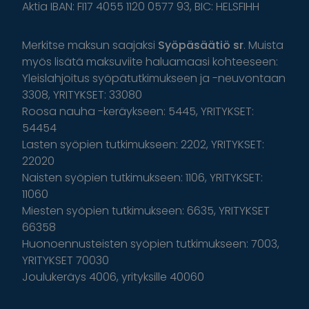
Aktia IBAN: FI17 4055 1120 0577 93, BIC: HELSFIHH
Merkitse maksun saajaksi
Syöpäsäätiö sr
. Muista
myös lisätä maksuviite haluamaasi kohteeseen:
Yleislahjoitus syöpätutkimukseen ja -neuvontaan
3308, YRITYKSET: 33080
Roosa nauha -keräykseen: 5445, YRITYKSET:
54454
Lasten syöpien tutkimukseen: 2202, YRITYKSET:
22020
Naisten syöpien tutkimukseen: 1106, YRITYKSET:
11060
Miesten syöpien tutkimukseen: 6635, YRITYKSET
66358
Huonoennusteisten syöpien tutkimukseen: 7003,
YRITYKSET 70030
Joulukeräys 4006, yrityksille 40060