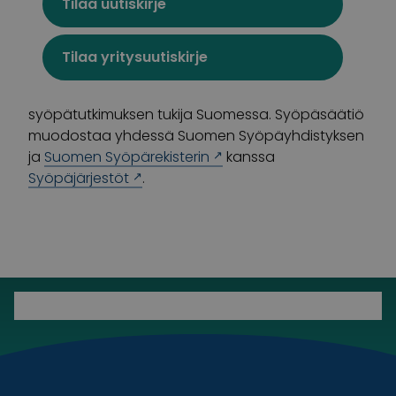
Tilaa uutiskirje
Suomalaisin lahjoitusvaroin toimiva Syöpäsäätiö
tukee syöpään sairastuneita ja heidän
läheisiään sekä rahoittaa syöpätutkimusta, jotta
Tilaa yritysuutiskirje
kenenkään ei enää tarvitsisi menehtyä syöpään.
Syöpäsäätiö on merkittävin yksityinen
syöpätutkimuksen tukija Suomessa. Syöpäsäätiö
muodostaa yhdessä Suomen Syöpäyhdistyksen
ja
Suomen Syöpärekisterin
kanssa
Syöpäjärjestöt
.