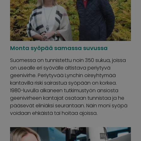
Monta syöpää samassa suvussa
Suomessa on tunnistettu noin 350 sukua, joissa
on usealle eri syövälle altistava periytyvä
geenivirhe. Periytyvää Lynchin oireyhtymää
kantavilla riski sairastua syöpään on korkea.
1980-luvulla alkaneen tutkimustyön ansiosta
geenivirheen kantajat osataan tunnistaa ja he
pääsevät eliniäksi seurantaan. Näin moni syöpä
voidaan ehkäistä tai hoitaa ajoissa.