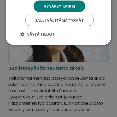
HYVÄKSY KAIKKI
SALLI VÄLTTÄMÄTTÖMÄT
NÄYTÄ TIEDOT
Suolistosyövän seulonta alkaa
Valtakunnallinen suolistosyövän seulonta alkaa
koko maassa tänä vuonna. Seulonta-asetuksen
muutosta on valmisteltu Suomen
Syöpärekisterissä ahkerasti jo vuosia.
Pitkäjänteinen työ palkittiin, kun valtioneuvosto
hyväksyi viime syksynä uuden asetuksen.