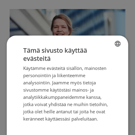
Tämä sivusto käyttää
evästeitä
FINNISH
Käytämme evästeitä sisällön, mainosten
SWEDISH
personointiin ja liikenteemme
Salakavalan haimasyövän hoitotulokset
ENGLISH
analysointiin. Jaamme myös tietoja
paranevat hiljalleen
sivustomme käytöstäsi mainos- ja
analytiikkakumppaneidemme kanssa,
Haimasyöpään sairastuu noin 1200 suomalaista
jotka voivat yhdistää ne muihin tietoihin,
vuosittain. Haimasyövän ennuste on huono,
jotka olet heille antanut tai joita he ovat
koska syöpä löydetään yleensä vasta
keränneet käyttäessäsi palveluitaan.
levinneenä. Sairastuneiden eliniän ennuste on
Tietosuojakäytäntö
2000-luvulla kuitenkin hieman noussut.