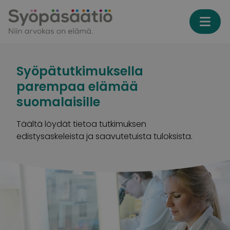
Skip to content
Syöpätutkimuksella
parempaa elämää
suomalaisille
Täältä löydät tietoa tutkimuksen
edistysaskeleista ja saavutetuista tuloksista.