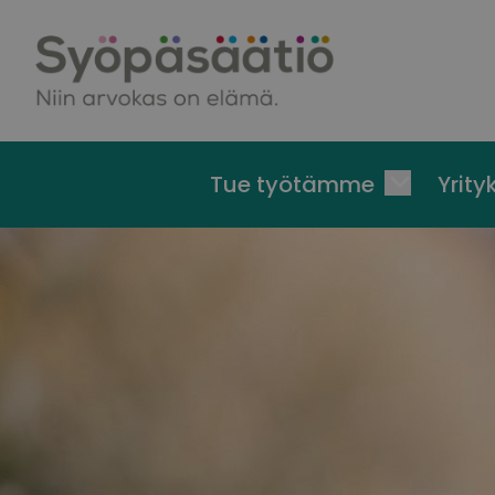
Skip to content
Tue työtämme
Yrityk