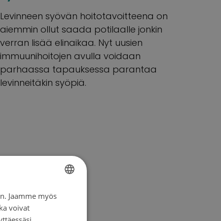
Levinneen syövän hoitotavoitteena on
aiemmin ollut saada potilaalle jonkin
verran lisää elinaikaa. Nyt uusien
immuunihoitojen avulla voidaan
parhaassa tapauksessa parantaa
levinneitäkin syöpiä.
iin. Jaamme myös
FINNISH
ka voivat
SWEDISH
yttäessäsi