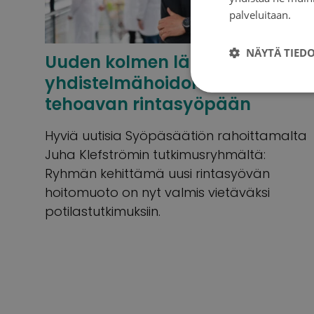
palveluitaan.
Tie
NÄYTÄ TIED
Uuden kolmen lääkkeen
yhdistelmähoidon toivotaan
tehoavan rintasyöpään
Hyviä uutisia Syöpäsäätiön rahoittamalta
Juha Klefströmin tutkimusryhmältä:
Ryhmän kehittämä uusi rintasyövän
hoitomuoto on nyt valmis vietäväksi
potilastutkimuksiin.