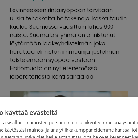
Levinneeseen rintasyöpään tarvitaan
uusia tehokkaita hoitokeinoja, koska tautiin
kuolee Suomessa vuosittain lähes 900
naista. Suomalaisryhmä on onnistunut
löytämään lääkeyhdistelmän, joka
herättää elimistön immuunijärjestelmän
taistelemaan syöpää vastaan.
Hoitomuoto on nyt etenemässä
laboratoriosta kohti sairaalaa.
o käyttää evästeitä
tä sisällön, mainosten personointiin ja liikenteemme analysoint
me käytöstäsi mainos- ja analytiikkakumppaneidemme kanssa, jot
 tietoihin, jotka olet heille antanut tai joita he ovat keränneet kä