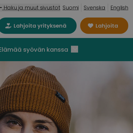
Haku ja muut sivustot
Suomi
Svenska
English
Lahjoita yrityksenä
Lahjoita
Elämää syövän kanssa