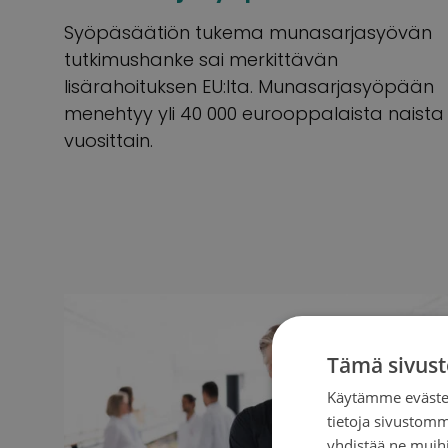
Syöpäsäätiön tukema munasarjasyövän
tutkimushanke sai merkittävän
lisärahoituksen EU:lta. Munasarjasyöpään
menehtyy yli 40 000 eurooppalaista naista
vuosittain.
Tämä sivust
Käytämme evästei
tietoja sivustom
yhdistää ne muihin