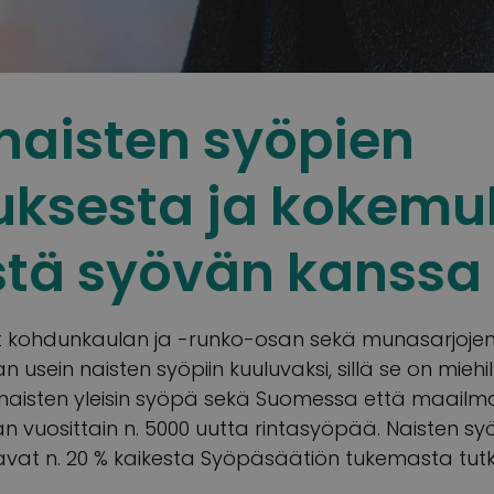
naisten syöpien
uksesta ja kokemu
tä syövän kanssa
t kohdunkaulan ja -runko-osan sekä munasarjojen
 usein naisten syöpiin kuuluvaksi, sillä se on miehill
naisten yleisin syöpä sekä Suomessa että maailman
vuosittain n. 5000 uutta rintasyöpää. Naisten syöpi
at n. 20 % kaikesta Syöpäsäätiön tukemasta tutk