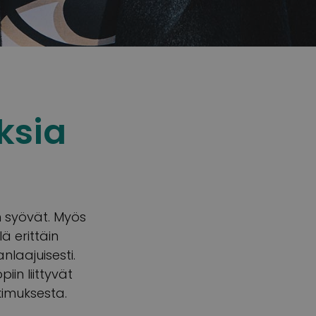
ksia
 syövät. Myös
ä erittäin
laajuisesti.
in liittyvät
imuksesta.