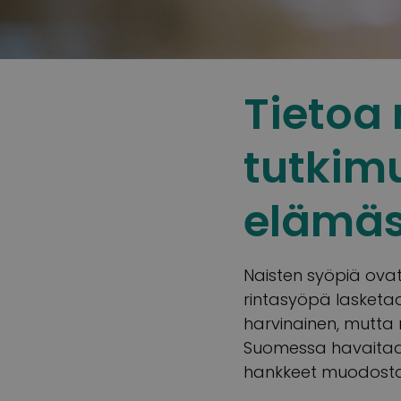
Tietoa 
tutkim
elämäs
Naisten syöpiä ova
rintasyöpä lasketaan
harvinainen, mutta 
Suomessa havaitaan 
hankkeet muodostav