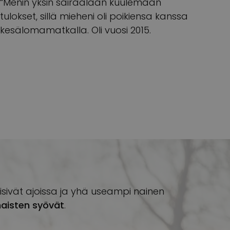
“Menin yksin sairaalaan kuulemaan
tulokset, sillä mieheni oli poikiensa kanssa
kesälomamatkalla. Oli vuosi 2015.
isivät ajoissa ja yhä useampi nainen
naisten syövät
.