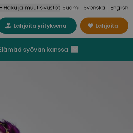
Haku ja muut sivustot
Suomi
Svenska
English
Lahjoita yrityksenä
Lahjoita
Elämää syövän kanssa