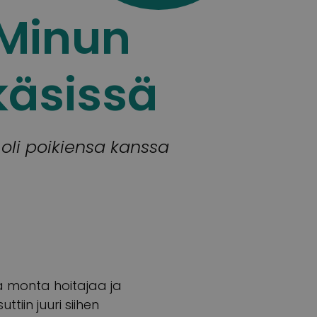
 Minun
käsissä
 oli poikiensa kanssa
a monta hoitajaa ja
tiin juuri siihen