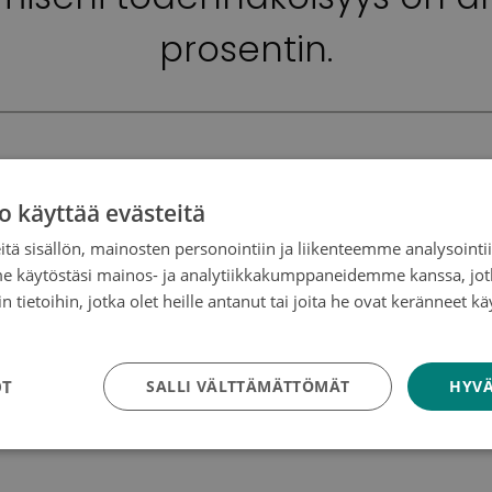
prosentin.
o käyttää evästeitä
tä sisällön, mainosten personointiin ja liikenteemme analysoint
Onni kertoo, että hän rakastaa äitiä. Öisin käyn si
me käytöstäsi mainos- ja analytiikkakumppaneidemme kanssa, jot
a pääsee itku, koska en halua erota lapsestani. Suu
 tietoihin, jotka olet heille antanut tai joita he ovat keränneet kä
lapselleni olen koko maailma. Minun elämäni on mu
tosuojakäytäntö
ahjoitus auttaa tutkijoita kehittämään mahdollise
tää äitinsä.”
OT
SALLI VÄLTTÄMÄTTÖMÄT
HYVÄ