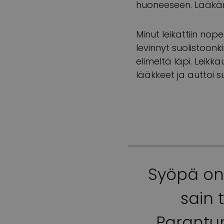
huoneeseen. Lääkäri
Minut leikattiin no
levinnyt suolistoonki
elimeltä läpi. Leikka
lääkkeet ja auttoi s
Syöpä on
sain 
Parantu