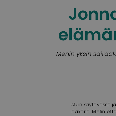
Jonna
elämän
“Menin yksin sairaal
Istuin käytävässä j
lääkäriä. Mietin, et