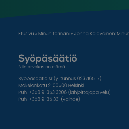
Etusivu
»
Minun tarinani
»
Jonna Kalavainen: Minu
Syöpäsäätiö sr (y-tunnus 0237165-7)
Mäkelänkatu 2, 00500 Helsinki
Puh. +358 9 1353 3286 (lahjoittajapalvelu)
Puh. +358 9 135 331 (vaihde)
Facebook
Instagram
Twitter
Linkedin