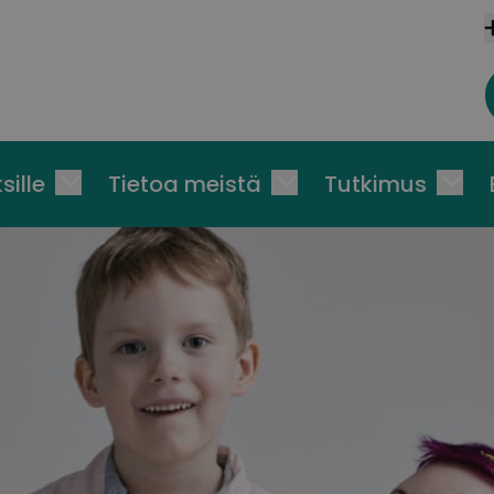
sille
Tietoa meistä
Tutkimus