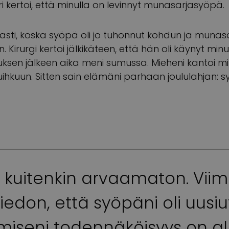
 kertoi, että minulla on levinnyt munasarjasyöpä.
peasti, koska syöpä oli jo tuhonnut kohdun ja munas
n. Kirurgi kertoi jälkikäteen, että hän oli käynyt min
uksen jälkeen aika meni sumussa. Mieheni kantoi minua
uihkuun. Sitten sain elämäni parhaan joululahjan: sy
 kuitenkin arvaamaton. Viim
tiedon, että syöpäni oli uusiu
miseni todennäköisyys on al