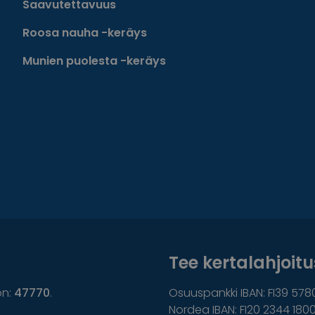
Saavutettavuus
Roosa nauha -keräys
Munien puolesta -keräys
Tee kertalahjoitus
on:
47770
.
Osuuspankki IBAN: FI39 578
Nordea IBAN: FI20 2344 1800