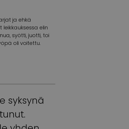
arjat ja ehkä
ut leikkauksessa elin
, syötti, juotti, toi
öpä oli voitettu.
e syksynä
tunut.
le yhden