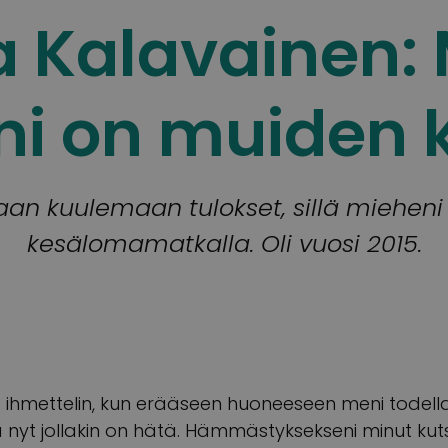
 Kalavainen:
i on muiden 
aan kuulemaan tulokset, sillä mieheni
kesälomamatkalla. Oli vuosi 2015.
a ihmettelin, kun erääseen huoneeseen meni todell
tä nyt jollakin on hätä. Hämmästyksekseni minut kutsut