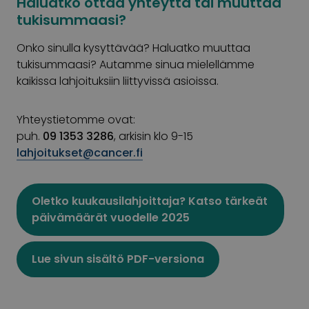
Haluatko ottaa yhteyttä tai muuttaa
tukisummaasi?
Onko sinulla kysyttävää? Haluatko muuttaa
tukisummaasi? Autamme sinua mielellämme
kaikissa lahjoituksiin liittyvissä asioissa.
Yhteystietomme ovat:
puh.
09 1353 3286
, arkisin klo 9-15
lahjoitukset@cancer.fi
Oletko kuukausilahjoittaja? Katso tärkeät
päivämäärät vuodelle 2025
Lue sivun sisältö PDF-versiona