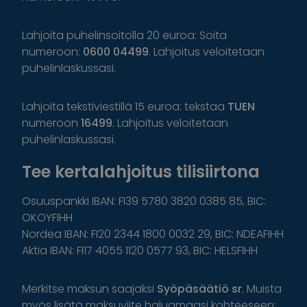
Lahjoita puhelinsoitolla 20 euroa: Soita
numeroon:
0600 04499
. Lahjoitus veloitetaan
puhelinlaskussasi.
Lahjoita tekstiviestillä 15 euroa: tekstaa
TUEN
numeroon
16499
. Lahjoitus veloitetaan
puhelinlaskussasi.
Tee kertalahjoitus tilisiirtona
Osuuspankki IBAN: FI39 5780 3820 0385 85, BIC:
OKOYFIHH
Nordea IBAN: FI20 2344 1800 0032 29, BIC: NDEAFIHH
Aktia IBAN: FI17 4055 1120 0577 93, BIC: HELSFIHH
Merkitse maksun saajaksi
Syöpäsäätiö sr
. Muista
myös lisätä maksuviite haluamaasi kohteeseen: