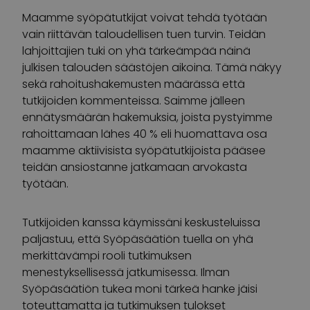
Maamme syöpätutkijat voivat tehdä työtään
vain riittävän taloudellisen tuen turvin. Teidän
lahjoittajien tuki on yhä tärkeämpää näinä
julkisen talouden säästöjen aikoina. Tämä näkyy
sekä rahoitushakemusten määrässä että
tutkijoiden kommenteissa. Saimme jälleen
ennätysmäärän hakemuksia, joista pystyimme
rahoittamaan lähes 40 % eli huomattava osa
maamme aktiivisista syöpätutkijoista pääsee
teidän ansiostanne jatkamaan arvokasta
työtään.
Tutkijoiden kanssa käymissäni keskusteluissa
paljastuu, että Syöpäsäätiön tuella on yhä
merkittävämpi rooli tutkimuksen
menestyksellisessä jatkumisessa. Ilman
Syöpäsäätiön tukea moni tärkeä hanke jäisi
toteuttamatta ja tutkimuksen tulokset