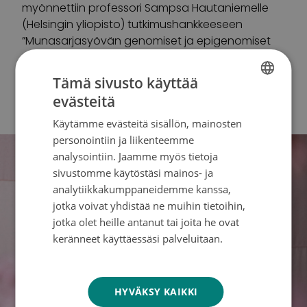
myönnettiin professori Sampsa Hautaniemelle
(Helsingin yliopisto) tutkimushankkeeseen
”Munasarjasyövän genomiset ja epigenomiset
tekijät kemoterapiaresistenssin taustalla”.
Tämä sivusto käyttää
evästeitä
Lue artikkeli kokonaisuudessaan
FINNISH
Käytämme evästeitä sisällön, mainosten
SWEDISH
personointiin ja liikenteemme
ENGLISH
analysointiin. Jaamme myös tietoja
sivustomme käytöstäsi mainos- ja
analytiikkakumppaneidemme kanssa,
jotka voivat yhdistää ne muihin tietoihin,
jotka olet heille antanut tai joita he ovat
keränneet käyttäessäsi palveluitaan.
Tietosuojakäytäntö
HYVÄKSY KAIKKI