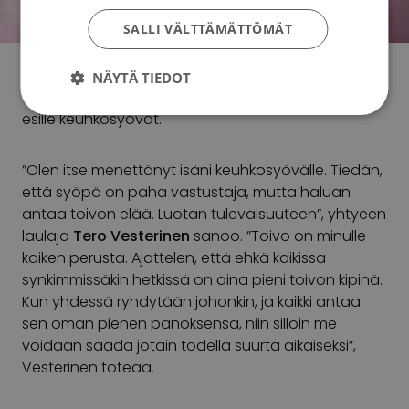
SALLI VÄLTTÄMÄTTÖMÄT
Tämän vuoden Roosa nauhan suunnitteli
NÄYTÄ TIEDOT
Vesterinen Yhtyeineen
. Roosa nauha -keräys nosti
esille keuhkosyövät.
”Olen itse menettänyt isäni keuhkosyövälle. Tiedän,
että syöpä on paha vastustaja, mutta haluan
antaa toivon elää. Luotan tulevaisuuteen”, yhtyeen
laulaja
Tero Vesterinen
sanoo. ”Toivo on minulle
kaiken perusta. Ajattelen, että ehkä kaikissa
synkimmissäkin hetkissä on aina pieni toivon kipinä.
Kun yhdessä ryhdytään johonkin, ja kaikki antaa
sen oman pienen panoksensa, niin silloin me
voidaan saada jotain todella suurta aikaiseksi”,
Vesterinen toteaa.