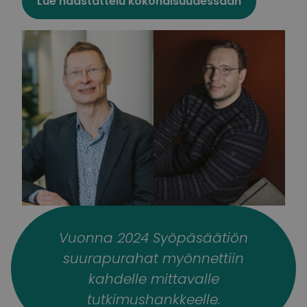
Lue haastattelu kokonaisuudessaan
Vuonna 2024 Syöpäsäätiön
suurapurahat myönnettiin
kahdelle mittavalle
tutkimushankkeelle.