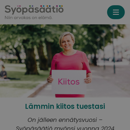
Skip to content
Lämmin kiitos tuestasi
On jälleen ennätysvuosi –
Syöpäsäätiö myönsi vuonna 2024