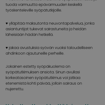
tuoda varmuutta epävarmuuden keskellä
työskenteleville syöpätutkijoille.
♥ ylläpitää maksutonta neuvontapalvelua, jonka
asiantuntijat tukevat sairastuneita ja heidän
läheisiään hädän hetkellä.
♥ jakaa avustuksia syövän vuoksi taloudelliseen
ahdinkoon ajautuneille perheille.
Jokainen estetty syöpäkuolema on
syöpätutkimuksen ansiota. Sinun avullasi
korkeatasoinen syöpätutkimus voi jatkaa
etenemistä kohti päivää, jolloin sairaus on
nujerrettu.