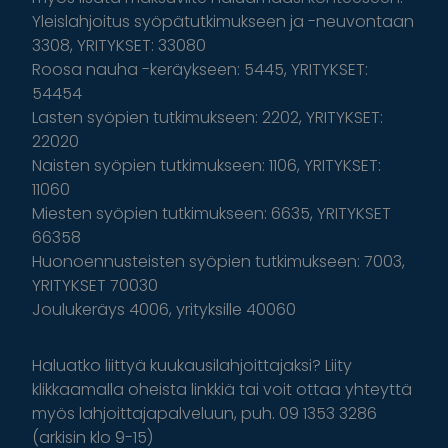
Yleislahjoitus syöpätutkimukseen ja -neuvontaan
3308, YRITYKSET: 33080
Roosa nauha -keräykseen: 5445, YRITYKSET:
54454
Lasten syöpien tutkimukseen: 2202, YRITYKSET:
22020
Naisten syöpien tutkimukseen: 1106, YRITYKSET:
11060
Miesten syöpien tutkimukseen: 6635, YRITYKSET
66358
Huonoennusteisten syöpien tutkimukseen: 7003,
YRITYKSET 70030
Joulukeräys 4006, yrityksille 40060
Haluatko liittyä kuukausilahjoittajaksi? Liity
klikkaamalla oheista linkkiä tai voit ottaa yhteyttä
myös lahjoittajapalveluun, puh. 09 1353 3286
(arkisin klo 9-15)