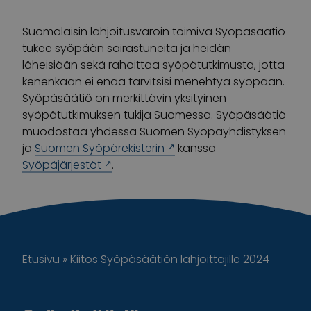
Suomalaisin lahjoitusvaroin toimiva Syöpäsäätiö
tukee syöpään sairastuneita ja heidän
läheisiään sekä rahoittaa syöpätutkimusta, jotta
kenenkään ei enää tarvitsisi menehtyä syöpään.
Syöpäsäätiö on merkittävin yksityinen
syöpätutkimuksen tukija Suomessa. Syöpäsäätiö
muodostaa yhdessä Suomen Syöpäyhdistyksen
ja
Suomen Syöpärekisterin
kanssa
Syöpäjärjestöt
.
Etusivu
»
Kiitos Syöpäsäätiön lahjoittajille 2024