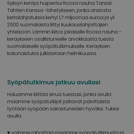
Syksyn keräys huipentui Roosa nauha Tanssii
Tähtien Kanssa -lähetykseen, jonka ansiosta
kertalahjoituksia kertyi 1,7 miljoonaa euroa ja yli
2500 suomalaista liittyi kuukausilahjoittajien
yhteisöön. Lämmin kiitos jokaiselle Roosa nauha -
keräykseen osallistuneelle arvokkaasta tuesta
suomalaiselle syöpätutkimukselle. Keräyksen
kokonaistulos julkistetaan helmikuussa.
Syöpätutkimus jatkuu avullasi
Haluamme kiittää sinua tuestasi, jonka avulla
maamme syöpätutkijat jatkavat päivittäistä
työtään syöpään sairastuneiden hyväksi. Tukesi
avulla
♥ voimme rahoittaa maamme syöpätutkimusta ja