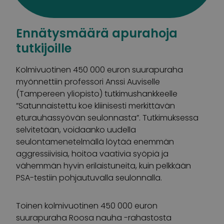
Ennätysmäärä apurahoja
tutkijoille
Kolmivuotinen 450 000 euron suurapuraha
myönnettiin professori Anssi Auviselle
(Tampereen yliopisto) tutkimushankkeelle
”Satunnaistettu koe kliinisesti merkittävän
eturauhassyövän seulonnasta”. Tutkimuksessa
selvitetään, voidaanko uudella
seulontamenetelmällä löytää enemmän
aggressiivisia, hoitoa vaativia syöpiä ja
vähemmän hyvin erilaistuneita, kuin pelkkään
PSA-testiin pohjautuvalla seulonnalla.
Toinen kolmivuotinen 450 000 euron
suurapuraha Roosa nauha -rahastosta