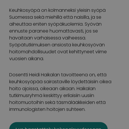
Keuhkosyöpä on kolmanneksi yleisin syöpä
Suomessa sekä miehillä että naisilla, ja se
aiheuttaa eniten syöpäkuolemia. Syövän
ennuste paranee huomattavasti, jos se
havaitaan varhaisessa vaiheessa.
Syöpätutkimuksen ansiosta keuhkosyövän
hoitomahdollisuudet ovat kehittyneet viime
vuosien aikana.
Dosentti Heidi Haikalan tavoitteena on, että
keuhkosyöpää sairastaville löydettäisiin oikea
hoito ajoissa, oikeaan aikaan. Haikalan
tutkimusryhmä keskittyy erilaisiin uusiin
hoitomuotoihin sekä täsmälääkkeiden että
immunologisten hoitojen suhteen.