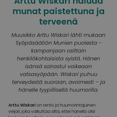
Arttu Wiskari haluaa
munat paistettuna ja
terveenä
Muusikko Arttu Wiskari lähti mukaan
Syöpäsäätiön Munien puolesta -
kampanjaan osittain
henkilökohtaisista syistä. Hänen
isänsä sairastui vaikeaan
vatsasyöpään. Wiskari puhuu
terveydestä suoraan, avoimesti – ja
hänelle tyypillisellä huumorilla.
Arttu Wiskari
on rento ja huumorintajuinen
veijari, joka vaikuttaa siltä, ettei hänellä olisi