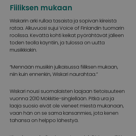
Fiiliksen mukaan
Wiskarin arki rullaa tasaista ja sopivan kiireistä
rataa. Alkuvuosi sujui Voice of Finlandin tuomarin
roolissa. Kevättä kohti keikat pyörähtävät jälleen
toden teolla käyntiin, ja tulossa on uutta
musiikkiakin.
“Mennään musiikin julkaisussa fiiliksen mukaan,
niin kuin ennenkin, Wiskari naurahtaa.”
Wiskari nousi suomalaisten laajaan tietoisuuteen
vuonna 2010 Mökkitie-singlellään. Pitkä ura ja
laaja suosio eivät ole vieneet miestä mukanaan,
vaan hän on se sama kansanmies, jota kenen
tahansa on helppo lähestyä.