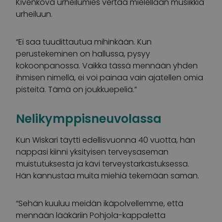
Kivenkova urheilumies vertaa mielellään musiikkia
urheiluun.
“Ei saa tuudittautua mihinkään. Kun
perustekeminen on hallussa, pysyy
kokoonpanossa. Vaikka tässä mennään yhden
ihmisen nimellä, ei voi painaa vain ajatellen omia
pisteitä. Tämä on joukkuepeliä.”
Nelikymppisneuvolassa
Kun Wiskari täytti edellisvuonna 40 vuotta, hän
nappasi kiinni yksityisen terveysaseman
muistutuksesta ja kävi terveystarkastuksessa.
Hän kannustaa muita miehiä tekemään saman.
“Sehän kuuluu meidän ikäpolvellemme, että
mennään lääkäriin Pohjola-kappaletta