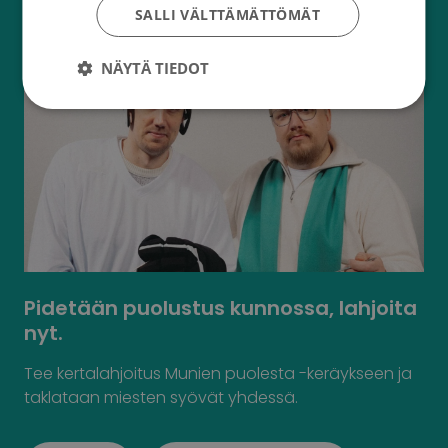
SALLI VÄLTTÄMÄTTÖMÄT
NÄYTÄ TIEDOT
Pidetään puolustus kunnossa, lahjoita
nyt.
Tee kertalahjoitus Munien puolesta -keräykseen ja
taklataan miesten syövät yhdessä.