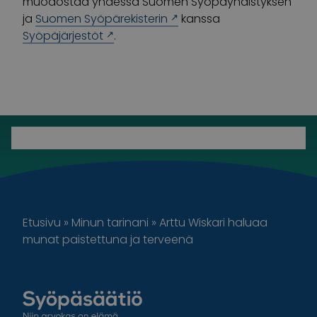
muodostaa yhdessä Suomen Syöpäyhdistyksen
ja
Suomen Syöpärekisterin
kanssa
Syöpäjärjestöt
.
Etusivu
»
Minun tarinani
»
Arttu Wiskari haluaa
munat paistettuna ja terveenä