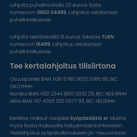
Lahjoita puhelinsoitolla 20 euroa: Soita
numeroon:
0600 04499
. Lahjoitus veloitetaan
puhelinlaskussasi.
Lahjoita tekstiviestillä 15 euroa: tekstaa
TUEN
numeroon
16499
. Lahjoitus veloitetaan
puhelinlaskussasi.
Tee kertalahjoitus tilisiirtona
Osuuspankki IBAN: FI39 5780 3820 0385 85, BIC:
OKOYFIHH
Nordea IBAN: FI20 2344 1800 0032 29, BIC: NDEAFIHH
Aktia IBAN: FI17 4055 1120 0577 93, BIC: HELSFIHH
Merkitse maksun saajaksi
Syöpäsäätiö sr
. Muista
myös lisätä maksuviite haluamaasi kohteeseen:
Yleislahjoitus syöpätutkimukseen ja -neuvontaan