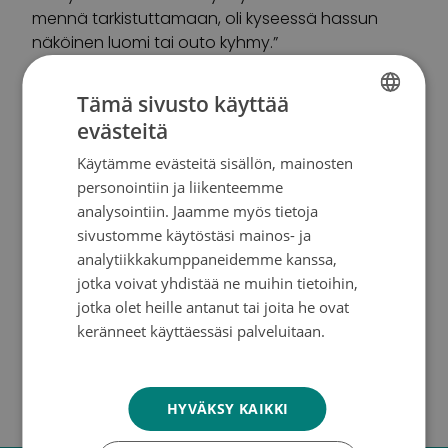
mennä tarkistuttamaan, oli kyseessä hassun
näköinen luomi tai outo kyhmy.”
Vaikka terveysasiat huolettavat ja isän syöpä on
Tämä sivusto käyttää
tuoreessa muistissa, Wiskari muistuttaa
evästeitä
FINNISH
myönteisestä suhtautumisesta elämään.
Käytämme evästeitä sisällön, mainosten
SWEDISH
personointiin ja liikenteemme
“Ei voi elää niin, että pelkää joka käänteessä,
ENGLISH
analysointiin. Jaamme myös tietoja
mutta asioista pitää huolehtia.”
sivustomme käytöstäsi mainos- ja
analytiikkakumppaneidemme kanssa,
Entä miten haluat munasi?
jotka voivat yhdistää ne muihin tietoihin,
jotka olet heille antanut tai joita he ovat
keränneet käyttäessäsi palveluitaan.
“Paistettuna. Ja tietenkin terveenä.”
Tietosuojakäytäntö
Teksti:
Marko Leppänen
HYVÄKSY KAIKKI
Kuvat:
Karim Awad