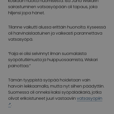
koskaan huolta huomisesta. Isä Juha Wiskarin
sairastuminen vatsasyöpään oli tapaus, joka
hiljensi jopa hänet.
Tilanne vaikutti alussa erittäin huonolta. Kyseessä
oli harvinaislaatuinen ja vaikeasti parannettava
vatsasyöpä.
“Faija ei olisi selvinnyt ilman suomalaista
syöpätutkimusta ja huippuosaamista, Wiskari
painottaa.”
Tämän tyyppistä syöpää hoidetaan vain
harvoin leikkaamalla, mutta nyt siihen päädyttiin.
Suomessa oli onneksi kaksi syöpälääkäriä, jotka
olivat erikoistuneet juuri vastaaviin
vatsasyöpiin
.