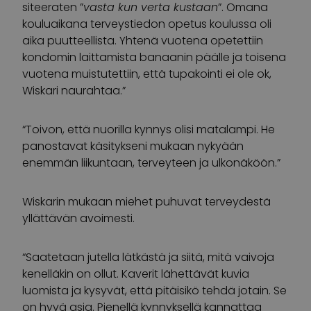
siteeraten ”
vasta kun verta kustaan
”. Omana
kouluaikana terveystiedon opetus koulussa oli
aika puutteellista. Yhtenä vuotena opetettiin
kondomin laittamista banaanin päälle ja toisena
vuotena muistutettiin, että tupakointi ei ole ok,
Wiskari naurahtaa.”
“Toivon, että nuorilla kynnys olisi matalampi. He
panostavat käsitykseni mukaan nykyään
enemmän liikuntaan, terveyteen ja ulkonäköön.”
Wiskarin mukaan miehet puhuvat terveydestä
yllättävän avoimesti.
“Saatetaan jutella lätkästä ja siitä, mitä vaivoja
kenelläkin on ollut. Kaverit lähettävät kuvia
luomista ja kysyvät, että pitäisikö tehdä jotain. Se
on hyvä asia. Pienellä kynnyksellä kannattaa