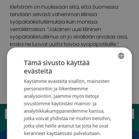
Klefström on huolissaan siitä, että Suomessa
tehdään selvästi vähemmän kliinisiä
syöpälääketutkimuksia kuin monissa
verrokkimaissa. ”Jokainen uusi kliininen
syöpälääketutkimus on jo sinällään arvokas asia,
koska ne luovat uutta toivoa syöpäpotilaille.”
Lue lisää Juha Klefströmin tutkimuksesta
Helsingin
Tämä sivusto käyttää
yliopiston sivuilta.
evästeitä
FINNISH
Käytämme evästeitä sisällön, mainosten
SWEDISH
personointiin ja liikenteemme
ENGLISH
analysointiin. Jaamme myös tietoja
sivustomme käytöstäsi mainos- ja
analytiikkakumppaneidemme kanssa,
jotka voivat yhdistää ne muihin tietoihin,
jotka olet heille antanut tai joita he ovat
keränneet käyttäessäsi palveluitaan.