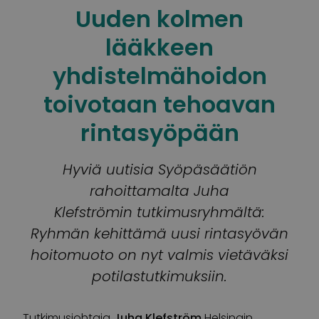
Uuden kolmen
lääkkeen
yhdistelmähoidon
toivotaan tehoavan
rintasyöpään
Hyviä uutisia Syöpäsäätiön
rahoittamalta Juha
Klefströmin tutkimusryhmältä:
Ryhmän kehittämä uusi rintasyövän
hoitomuoto on nyt valmis vietäväksi
potilastutkimuksiin.
Tutkimusjohtaja
Juha Klefström
Helsingin