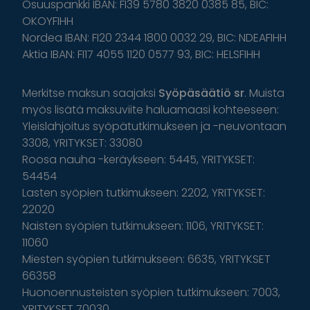
Osuuspankki IBAN: FI39 5780 3820 0385 85, BIC:
OKOYFIHH
Nordea IBAN: FI20 2344 1800 0032 29, BIC: NDEAFIHH
Aktia IBAN: FI17 4055 1120 0577 93, BIC: HELSFIHH
Merkitse maksun saajaksi
Syöpäsäätiö sr
. Muista
myös lisätä maksuviite haluamaasi kohteeseen:
Yleislahjoitus syöpätutkimukseen ja -neuvontaan
3308, YRITYKSET: 33080
Roosa nauha -keräykseen: 5445, YRITYKSET:
54454
Lasten syöpien tutkimukseen: 2202, YRITYKSET:
22020
Naisten syöpien tutkimukseen: 1106, YRITYKSET:
11060
Miesten syöpien tutkimukseen: 6635, YRITYKSET
66358
Huonoennusteisten syöpien tutkimukseen: 7003,
YRITYKSET 70030