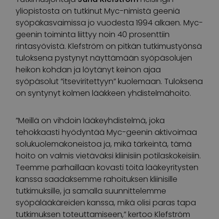
yliopistosta on tutkinut Myc-nimistä geeniä
syöpäkasvaimissa jo vuodesta 1994 alkaen. Myc-
geenin toiminta liittyy noin 40 prosenttiin
rintasyövistä. Klefström on pitkän tutkimustyönsä
tuloksena pystynyt näyttämään syöpäsolujen
heikon kohdan ja löytänyt keinon ajaa
syöpäsolut ”itseviritettyyn” kuolemaan. Tuloksena
on syntynyt kolmen lääkkeen yhdistelmähoito.
”Meillä on vihdoin lääkeyhdistelmä, joka
tehokkaasti hyödyntää Myc-geenin aktivoimaa
solukuolemakoneistoa ja, mikä tärkeintä, tämä
hoito on valmis vietäväksi kliinisiin potilaskokeisiin.
Teemme parhaillaan kovasti töitä lääkeyritysten
kanssa saadaksemme rahoituksen kliinisille
tutkimuksille, ja samalla suunnittelemme
syöpälääkäreiden kanssa, mikä olisi paras tapa
tutkimuksen toteuttamiseen,” kertoo Klefström