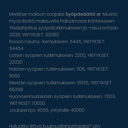
Merkitse maksun saajaksi
Syöpäsäätiö sr
. Muista
myös lisätä maksuviite haluamaasi kohteeseen:
Yleislahjoitus syöpätutkimukseen ja -neuvontaan
3308, YRITYKSET: 33080
Roosa nauha -keräykseen: 5445, YRITYKSET:
54454
Lasten syöpien tutkimukseen: 2202, YRITYKSET:
22020
Naisten syöpien tutkimukseen: 1106, YRITYKSET:
11060
Miesten syöpien tutkimukseen: 6635, YRITYKSET
66358
Huonoennusteisten syöpien tutkimukseen: 7003,
YRITYKSET 70030
Joulukeräys 4006, yrityksille 40060
Haluatko liittyä kuukausilahjoittajaksi? Liity