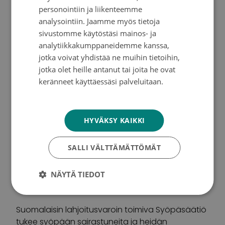
huomattavasti vähemmän, vain yksi tai kaksi”,
personointiin ja liikenteemme
kertoi HUSin Syöpäkeskuksen ylifyysikko
Mikko
ENGLISH
analysointiin. Jaamme myös tietoja
Tenhunen
, joka esitteli vaikuttavan kokoista,
sivustomme käytöstäsi mainos- ja
huoneen täyttävää laitetta vierailijaryhmälle.
analytiikkakumppaneidemme kanssa,
jotka voivat yhdistää ne muihin tietoihin,
Vierailun päätteeksi Johanna Mattson painotti,
jotka olet heille antanut tai joita he ovat
että Suomessa ollaan syövän hoidossa
keränneet käyttäessäsi palveluitaan.
Euroopan kärkikastia. Vierailijat saivat esittää
Tietosuojakäytäntö
kysymyksiä ja tutustuivat vielä lopuksi arkkiatri
Risto Pelkosen aikoinaan luomaan viehättävään
HYVÄKSY KAIKKI
kaarnaveistoskokoelmaan, Tuohelan kylään.
Teos on esillä Syöpäkeskuksen ala-aulassa
SALLI VÄLTTÄMÄTTÖMÄT
kävijöiden iloksi.
NÄYTÄ TIEDOT
Teksti ja kuvat:
Carita Päivänen
Suomalaisin lahjoitusvaroin toimiva Syöpäsäätiö
tukee syöpään sairastuneita ja heidän