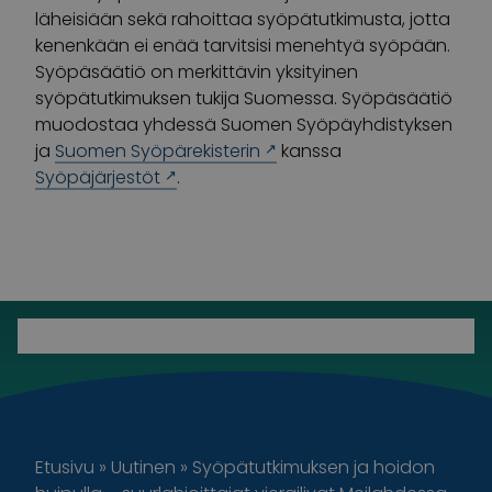
läheisiään sekä rahoittaa syöpätutkimusta, jotta
kenenkään ei enää tarvitsisi menehtyä syöpään.
Syöpäsäätiö on merkittävin yksityinen
syöpätutkimuksen tukija Suomessa. Syöpäsäätiö
muodostaa yhdessä Suomen Syöpäyhdistyksen
ja
Suomen Syöpärekisterin
kanssa
Syöpäjärjestöt
.
Etusivu
»
Uutinen
»
Syöpätutkimuksen ja hoidon