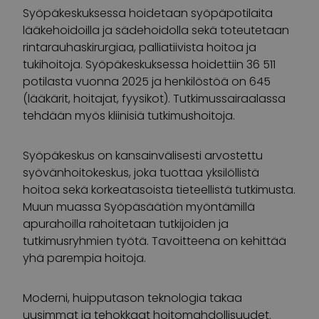
Syöpäkeskuksessa hoidetaan syöpäpotilaita
lääkehoidoilla ja sädehoidolla sekä toteutetaan
rintarauhaskirurgiaa, palliatiivista hoitoa ja
tukihoitoja. Syöpäkeskuksessa hoidettiin 36 511
potilasta vuonna 2025 ja henkilöstöä on 645
(lääkärit, hoitajat, fyysikot). Tutkimussairaalassa
tehdään myös kliinisiä tutkimushoitoja.
Syöpäkeskus on kansainvälisesti arvostettu
syövänhoitokeskus, joka tuottaa yksilöllistä
hoitoa sekä korkeatasoista tieteellistä tutkimusta.
Muun muassa Syöpäsäätiön myöntämillä
apurahoilla rahoitetaan tutkijoiden ja
tutkimusryhmien työtä. Tavoitteena on kehittää
yhä parempia hoitoja.
Moderni, huipputason teknologia takaa
uusimmat ja tehokkaat hoitomahdollisuudet.