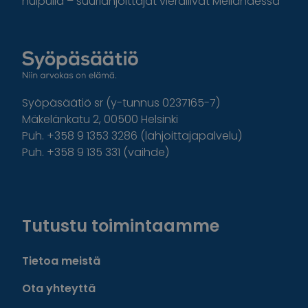
huipulla – suurlahjoittajat vierailivat Meilahdessa
Syöpäsäätiö sr (y-tunnus 0237165-7)
Mäkelänkatu 2, 00500 Helsinki
Puh. +358 9 1353 3286 (lahjoittajapalvelu)
Puh. +358 9 135 331 (vaihde)
Facebook
Instagram
Twitter
Linkedin
Tutustu toimintaamme
Tietoa meistä
Ota yhteyttä