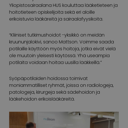
Yliopistosairaalana HUS kouluttaa lääketieteen ja
hoitotieteen opiskelijoita sekä eri aloille
erikoistuvia lääkäreitä ja sairaalafyysikoita.
“Kliiniset tutkimushoidot -yksikkö on meidän
kruununjalokivi, sanoo Mattson. Voimme saada
potilaille käyttöön myös hoitoja, jotka eivät vielä
ole muutoin yleisesti käytössä. Yhä useampia
potilaita voidaan hoitaa uusilla lääkkeillä.”
Syöpäpotilaiden hoidossa toimivat
moniammatilliset ryhmät, joissa on radiologeja,
patologeja, kirurgeja sekä sädehoidon ja
lääkehoidon erikoislääkäreitä.