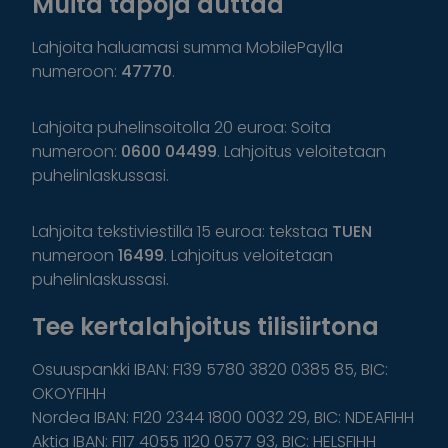
Muita tapoja auttaa
Lahjoita haluamasi summa MobilePaylla
numeroon:
47770
.
Lahjoita puhelinsoitolla 20 euroa: Soita
numeroon:
0600 04499
. Lahjoitus veloitetaan
puhelinlaskussasi.
Lahjoita tekstiviestillä 15 euroa: tekstaa
TUEN
numeroon
16499
. Lahjoitus veloitetaan
puhelinlaskussasi.
Tee kertalahjoitus tilisiirtona
Osuuspankki IBAN: FI39 5780 3820 0385 85, BIC:
OKOYFIHH
Nordea IBAN: FI20 2344 1800 0032 29, BIC: NDEAFIHH
Aktia IBAN: FI17 4055 1120 0577 93, BIC: HELSFIHH