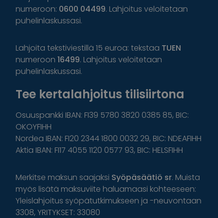
numeroon:
0600 04499
. Lahjoitus veloitetaan
puhelinlaskussasi.
Lahjoita tekstiviestillä 15 euroa: tekstaa
TUEN
numeroon
16499
. Lahjoitus veloitetaan
puhelinlaskussasi.
Tee kertalahjoitus tilisiirtona
Osuuspankki IBAN: FI39 5780 3820 0385 85, BIC:
OKOYFIHH
Nordea IBAN: FI20 2344 1800 0032 29, BIC: NDEAFIHH
Aktia IBAN: FI17 4055 1120 0577 93, BIC: HELSFIHH
Merkitse maksun saajaksi
Syöpäsäätiö sr
. Muista
myös lisätä maksuviite haluamaasi kohteeseen:
Yleislahjoitus syöpätutkimukseen ja -neuvontaan
3308, YRITYKSET: 33080