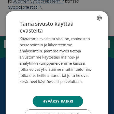
ja
Suomen Syöpärekisterin
kanssa
Syöpäjärjestöt
.
Tämä sivusto käyttää
evästeitä
FINNISH
Käytämme evästeitä sisällön, mainosten
SWEDISH
personointiin ja liikenteemme
ENGLISH
analysointiin. Jaamme myös tietoja
sivustomme käytöstäsi mainos- ja
analytiikkakumppaneidemme kanssa,
jotka voivat yhdistää ne muihin tietoihin,
Etusivu
»
Uutinen
»
Huippututkimuksen tukijoiden
jotka olet heille antanut tai joita he ovat
tutkijatapaaminen
keränneet käyttäessäsi palveluitaan.
Tietosuojakäytäntö
HYVÄKSY KAIKKI