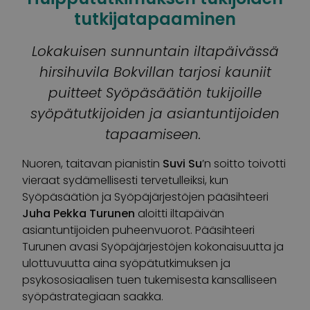
tutkijatapaaminen
Lokaku
isen sunnuntain
iltapäivässä
hirsihuvila
Bokvillan
tarjosi kauniit
puitteet Syöpäsäätiön tukijoille
syöpätutkijoiden
ja asiantuntijoiden
tapaamiseen.
Nuoren, taitavan pianistin
Suvi Su
’n soitto toivotti
vieraat sydämellisesti tervetulleiksi, kun
Syöpäsäätiön ja Syöpäjärjestöjen pääsihteeri
Juha Pekka Turunen
aloitti iltapäivän
asiantuntijoiden puheenvuorot. Pääsihteeri
Turunen avasi Syöpäjärjestöjen kokonaisuutta ja
ulottuvuutta aina syöpätutkimuksen ja
psykososiaalisen tuen tukemisesta kansalliseen
syöpästrategiaan saakka.