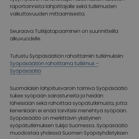
raportoinnista lahjoittajalle sekä tutkimusten
vaikuttavuuden mittaamisesta.
Seuraava Tutkijatapaaminen on suunnitteilla
alkuvuodelle.
Tutustu Syöpäsäätiön rahoittamiin tutkimuksiin:
Syöpäsäätiön rahoittama tutkimus –
Syöpäsäätiö
Suomalaisin lahjoitusvaroin toimiva Syöpäsäätiö
tukee syöpään sairastuneita ja heidän
läheisiään sekä rahoittaa syöpätutkimusta, jotta
kenenkään ei enää tarvitsisi menehtyä syöpään.
Syöpäsäätiö on merkittävin yksityinen
syöpätutkimuksen tukija Suomessa. Syöpäsäätiö
muodostaa yhdessä Suomen Syöpäyhdistyksen