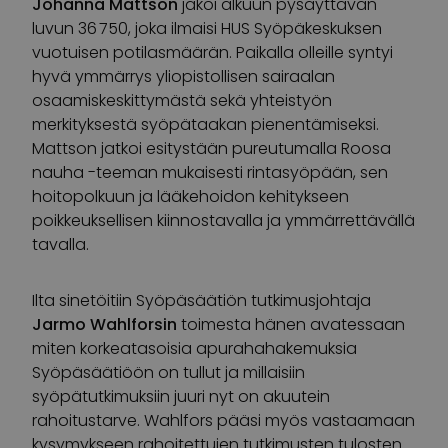
Johanna Mattson
jakoi alkuun pysäyttävän
luvun 36 750, joka ilmaisi HUS Syöpäkeskuksen
vuotuisen potilasmäärän. Paikalla olleille syntyi
hyvä ymmärrys yliopistollisen sairaalan
osaamiskeskittymästä sekä yhteistyön
merkityksestä syöpätaakan pienentämiseksi.
Mattson jatkoi esitystään pureutumalla Roosa
nauha -teeman mukaisesti rintasyöpään, sen
hoitopolkuun ja lääkehoidon kehitykseen
poikkeuksellisen kiinnostavalla ja ymmärrettävällä
tavalla.
Ilta sinetöitiin Syöpäsäätiön tutkimusjohtaja
Jarmo Wahlforsin
toimesta hänen avatessaan
miten korkeatasoisia apurahahakemuksia
Syöpäsäätiöön on tullut ja millaisiin
syöpätutkimuksiin juuri nyt on akuutein
rahoitustarve. Wahlfors pääsi myös vastaamaan
kysymykseen rahoitettujen tutkimusten tulosten