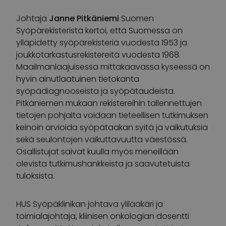
Johtaja
Janne Pitkäniemi
Suomen
Syöpärekisteristä kertoi, että Suomessa on
ylläpidetty syöpärekisteriä vuodesta 1953 ja
joukkotarkastusrekistereitä vuodesta 1968.
Maailmanlaajuisessa mittakaavassa kyseessä on
hyvin ainutlaatuinen tietokanta
syöpädiagnooseista ja syöpätaudeista.
Pitkäniemen mukaan rekistereihin tallennettujen
tietojen pohjalta voidaan tieteellisen tutkimuksen
keinoin arvioida syöpätaakan syitä ja vaikutuksia
sekä seulontojen vaikuttavuutta väestössä.
Osallistujat saivat kuulla myös meneillään
olevista tutkimushankkeista ja saavutetuista
tuloksista.
HUS Syöpäklinikan johtava ylilääkäri ja
toimialajohtaja, kliinisen onkologian dosentti