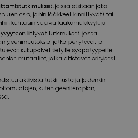
ittämistutkimukset
, joissa etsitään joko
lujen osia, joihin lääkkeet kiinnittyvät) tai
ihin kohteisiin sopivia lääkemolekyylejä
tyvyyteen
liittyvät tutkimukset, joissa
n geenimuutoksia, jotka periytyvät ja
tulevat sukupolvet tietyille syöpätyypeille
nien mutaatiot, jotka altistavat erityisesti
distuu aktiivista tutkimusta ja joidenkin
 hoitomuotojen, kuten geeniterapian,
ssa.