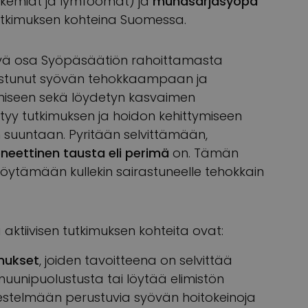
ukemiat ja lymfoomat) ja
munasarjasyöpä
tutkimuksen kohteina Suomessa.
ävä osa Syöpäsäätiön rahoittamasta
istunut syövän tehokkaampaan ja
iseen sekä löydetyn kasvaimen
ittyy tutkimuksen ja hoidon kehittymiseen
n suuntaan. Pyritään selvittämään,
eettinen tausta eli perimä
on. Tämän
löytämään kullekin sairastuneelle tehokkain
 aktiivisen tutkimuksen kohteita ovat:
mukset
, joiden tavoitteena on selvittää
uunipuolustusta tai löytää elimistön
stelmään perustuvia syövän hoitokeinoja