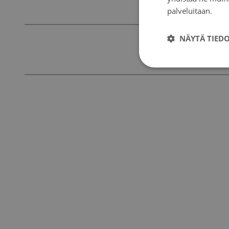
palveluitaan.
Tie
NÄYTÄ TIED