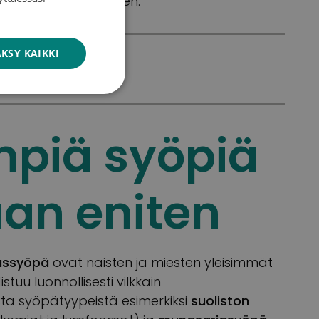
yyppien tutkimukseen.
ENGLISH
KSY KAIKKI
mpiä syöpiä
aan eniten
assyöpä
ovat naisten ja miesten yleisimmät
istuu luonnollisesti vilkkain
ista syöpätyypeistä esimerkiksi
suoliston