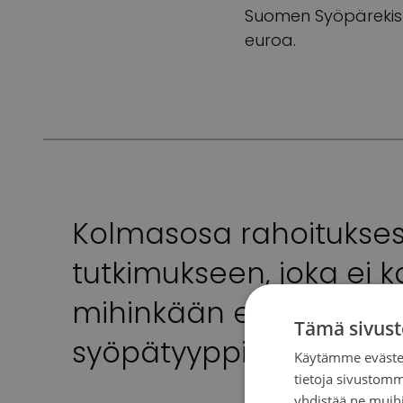
Suomen Syöpärekiste
euroa.
Kolmasosa rahoitukse
tutkimukseen, joka ei k
mihinkään erityiseen
Tämä sivust
syöpätyyppiin.
Käytämme evästei
tietoja sivustom
yhdistää ne muihin