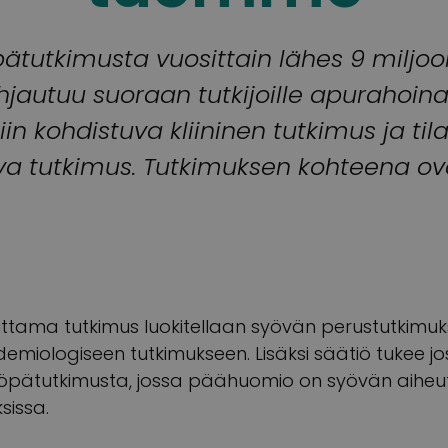
tutkimusta vuosittain lähes 9 miljoon
ohjautuu suoraan tutkijoille apurahoin
iin kohdistuva kliininen tutkimus ja til
a tutkimus. Tutkimuksen kohteena ova
tama tutkimus luokitellaan syövän perustutkimukse
demiologiseen tutkimukseen. Lisäksi säätiö tukee jo
yöpätutkimusta, jossa päähuomio on syövän aihe
ksissa.