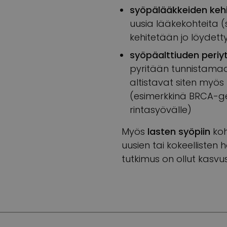
syöpälääkkeiden keh
uusia lääkekohteita (so
kehitetään jo löydetty
syöpäalttiuden periy
pyritään tunnistamaa
altistavat siten myös 
(esimerkkinä BRCA-gee
rintasyövälle)
Myös
lasten syöpiin
koh
uusien tai kokeellisten
tutkimus on ollut kasvu