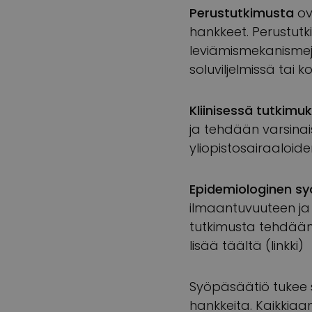
Perustutkimusta
ov
hankkeet. Perustutk
leviämismekanismej
soluviljelmissä tai k
Kliinisessä tutkimu
ja tehdään varsinais
yliopistosairaaloid
Epidemiologinen s
ilmaantuvuuteen ja s
tutkimusta tehdään 
lisää täältä (linkki)
Syöpäsäätiö tukee s
hankkeita. Kaikkiaa