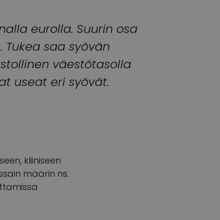
alla eurolla. Suurin osa
a. Tukea saa syövän
astollinen väestötasolla
t useat eri syövät.
en, kliiniseen
ssain määrin ns.
uttamissa