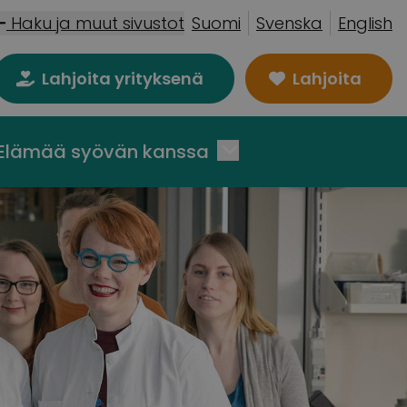
Haku ja muut sivustot
Suomi
Svenska
English
Lahjoita yrityksenä
Lahjoita
Elämää syövän kanssa