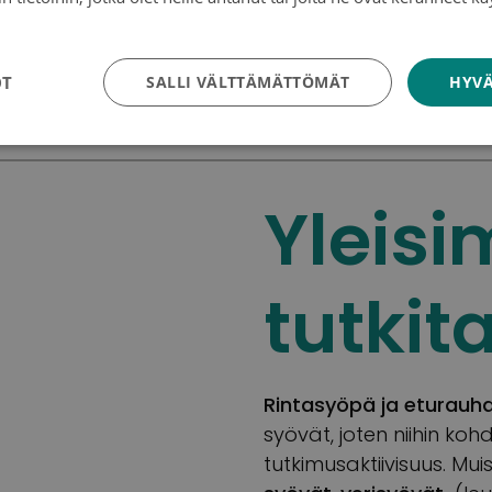
kaikkien muiden syöpät
tosuojakäytäntö
OT
SALLI VÄLTTÄMÄTTÖMÄT
HYVÄ
Yleisi
tutkit
Rintasyöpä ja eturauh
syövät, joten niihin kohd
tutkimusaktiivisuus. Mu