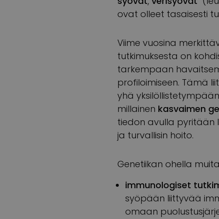
syövät
,
verisyövät
(le
ovat olleet tasaisesti 
Viime vuosina merkitt
tutkimuksesta on kohd
tarkempaan havaitsem
profiloimiseen. Tämä li
yhä yksilöllistetympää
millainen
kasvaimen gen
tiedon avulla pyritään 
ja turvallisin hoito.
Genetiikan ohella muita
immunologiset tutki
syöpään liittyvää imm
omaan puolustusjärje