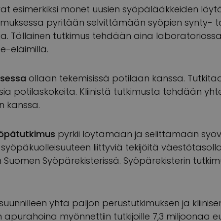
at esimerkiksi monet uusien syöpälääkkeiden löy
imuksessa pyritään selvittämään syöpien synty- t
a. Tällainen tutkimus tehdään aina laboratoriossa
oe-eläimillä.
ksessa
ollaan tekemisissä potilaan kanssa. Tutkita
ia potilaskokeita. Kliinistä tutkimusta tehdään yht
en kanssa.
yöpätutkimus
pyrkii löytämään ja selittämään syö
yöpäkuolleisuuteen liittyviä tekijöitä väestötasolla
Suomen Syöpärekisterissä. Syöpärekisterin tutkim
uunnilleen yhtä paljon perustutkimuksen ja kliinis
n apurahoina myönnettiin tutkijoille 7,3 miljoonaa 