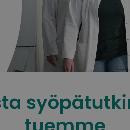
ista syöpätutk
tuemme