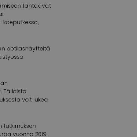
tämiseen tähtäävät
ai
: koeputkessa,
an potilasnäytteitä
eistyössä
vän
. Tällaista
uksesta voit lukea
en tutkimuksen
euroa vuonna 2019.