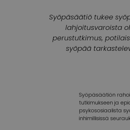
Syöpäsäätiö tukee syöpä
lahjoitusvaroista 
perustutkimus, potilais
syöpää tarkastelev
Syöpäsäätiön rahoit
tutkimukseen ja epi
psykososiaalista s
inhimillisissä seurau