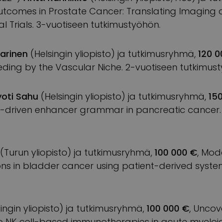
utcomes in Prostate Cancer: Translating Imaging
al Trials. 3-vuotiseen tutkimustyöhön.
arinen
(Helsingin yliopisto) ja tutkimusryhmä,
120 0
eding by the Vascular Niche. 2-vuotiseen tutkimus
yoti Sahu
(Helsingin yliopisto) ja tutkimusryhmä,
15
or-driven enhancer grammar in pancreatic cancer.
(Turun yliopisto) ja tutkimusryhmä,
100 000 €
, Mod
ns in bladder cancer using patient-derived syste
ingin yliopisto) ja tutkimusryhmä,
100 000 €
, Uncov
to NK cell-based immunotherapies in acute myeloi