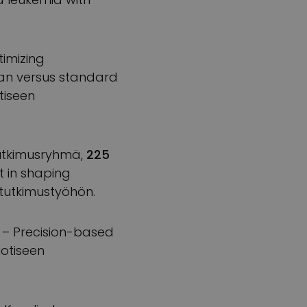
timizing
an versus standard
tiseen
tutkimusryhmä,
225
t in shaping
tutkimustyöhön.
 – Precision-based
uotiseen