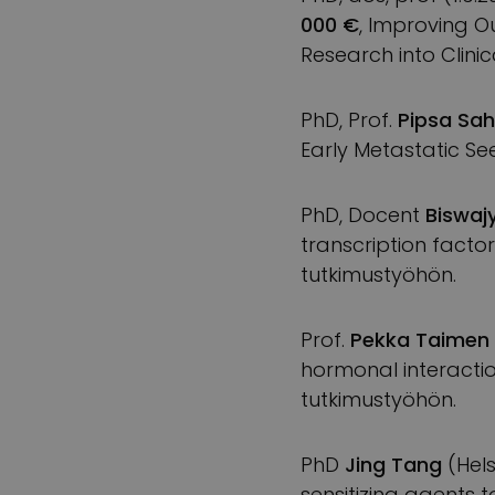
000 €
, Improving O
Research into Clinic
PhD, Prof.
Pipsa Sah
Early Metastatic Se
PhD, Docent
Biswaj
transcription fact
tutkimustyöhön.
Prof.
Pekka Taimen
hormonal interactio
tutkimustyöhön.
PhD
Jing Tang
(Hels
sensitizing agents 