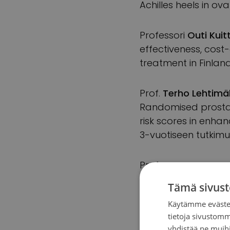
Achilles heels in o
Professori
Outi Kuit
effectiveness, cost
treatment in Finlan
Prof.
Terho Lehtimä
Randomised prostate
risk scores in enha
3-vuotiseen tutkim
Prof.
Arto Manner
biomarkers of brea
Tämä sivust
Käytämme evästei
FT
Aki Manninen
(Ou
tietoja sivustom
Cribriform Prostate
yhdistää ne muihin