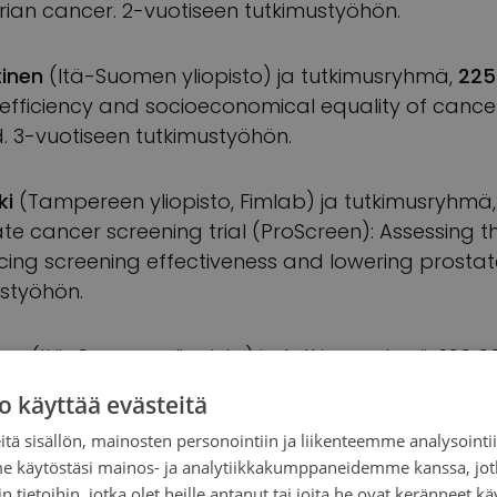
varian cancer. 2-vuotiseen tutkimustyöhön.
tinen
(Itä-Suomen yliopisto) ja tutkimusryhmä,
225
-efficiency and socioeconomical equality of canc
d. 3-vuotiseen tutkimustyöhön.
ki
(Tampereen yliopisto, Fimlab) ja tutkimusryhmä
 cancer screening trial (ProScreen): Assessing th
ncing screening effectiveness and lowering prostat
ustyöhön.
maa
(Itä-Suomen yliopisto) ja tutkimusryhmä,
100 0
st cancer. 2-vuotiseen tutkimustyöhön.
o käyttää evästeitä
tä sisällön, mainosten personointiin ja liikenteemme analysoint
lun yliopisto) ja tutkimusryhmä,
100 000 €
, Modeli
me käytöstäsi mainos- ja analytiikkakumppaneidemme kanssa, jot
 Cancer. 2-vuotiseen tutkimustyöhön.
 tietoihin, jotka olet heille antanut tai joita he ovat keränneet kä