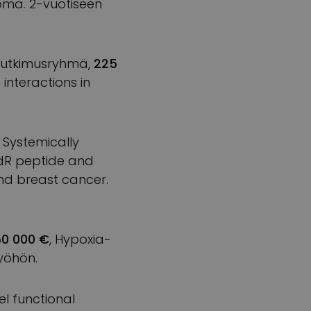
toma. 2-vuotiseen
tutkimusryhmä,
225
interactions in
, Systemically
ndR peptide and
nd breast cancer.
50 000 €
, Hypoxia-
yöhön.
el functional