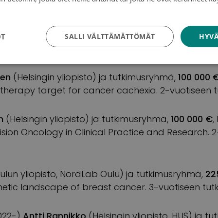
tosuojakäytäntö
ecklin
(Jyväskylän yliopisto, Keski-Suomen Hyvinvo
 000 €
, Molecular landscape of the full Lynch sy
OT
SALLI VÄLTTÄMÄTTÖMÄT
HYVÄ
-FinBiobank). 3-vuotiseen tutkimustyöhön.
nen
(Helsingin yliopisto) ja tutkimusryhmä,
100 000 
therapy target for cancer cachexia. 2-vuotiseen 
n
(Helsingin yliopisto) ja tutkimusryhmä,
100 000 €
,
ision Oncology in Clinical Practice and Research. 
ulun yliopisto, NordLab Oulu) ja tutkimusryhmä,
22
netic landscape of breast cancer. 3-vuotiseen tut
2022-)
Antti Rannikko
(Helsingin yliopisto, HUS) ja 