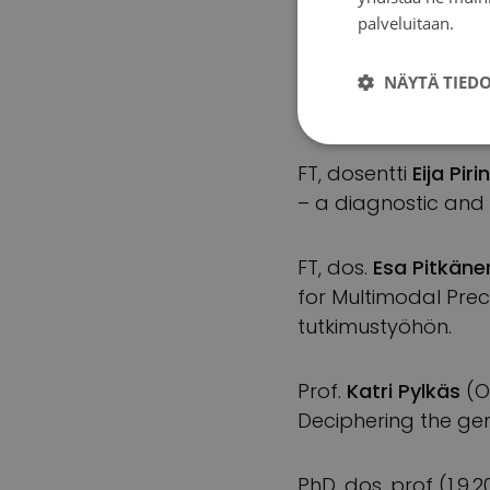
palveluitaan.
Tie
Prof.
Jukka-Pekka M
tutkimusryhmä,
150
NÄYTÄ TIED
tumor spectrum (LS
FT, dosentti
Eija Piri
– a diagnostic and 
FT, dos.
Esa Pitkäne
for Multimodal Prec
tutkimustyöhön.
Prof.
Katri Pylkäs
(O
Deciphering the ge
PhD, dos, prof (1.9.