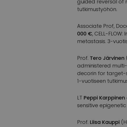
guided reversal of 
tutkimustyöhön.
Associate Prof, Doc
000 €
, CELL-FLOW: 
metastasis. 3-vuoti
Prof.
Tero Järvinen
administered multi
decorin for target
1-vuotiseen tutkimu
LT
Peppi Karppinen 
sensitive epigeneti
Prof.
Liisa Kauppi
(H