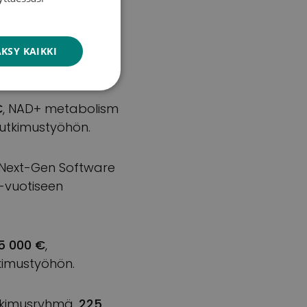
ENGLISH
intialue) ja
ndrome-associated
KSY KAIKKI
€
, NAD+ metabolism
tutkimustyöhön.
 Next-Gen Software
2-vuotiseen
5 000 €
,
kimustyöhön.
tutkimusryhmä,
225