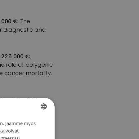
 000 €
, The
er diagnostic and
,
225 000 €
,
e role of polygenic
e cancer mortality.
00 €
, Circulating
iin. Jaamme myös
FINNISH
ng and Targeting
ka voivat
SWEDISH
yttäessäsi