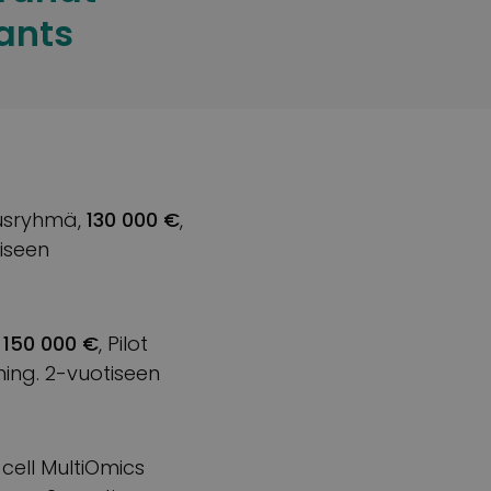
ants
musryhmä,
130 000 €
,
iseen
,
150 000 €
, Pilot
ing. 2-vuotiseen
-cell MultiOmics