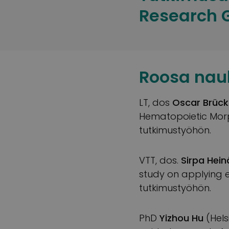
Research G
Roosa nau
LT, dos
Oscar Brück
Hematopoietic Morp
tutkimustyöhön.
VTT, dos.
Sirpa Hei
study on applying 
tutkimustyöhön.
PhD
Yizhou Hu
(Hels