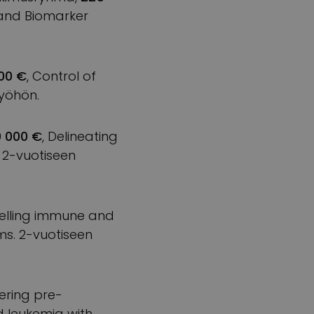
 and Biomarker
00 €
, Control of
työhön.
0 000 €
, Delineating
 2-vuotiseen
elling immune and
ms. 2-vuotiseen
ering pre-
d leukemia with