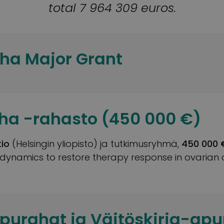
total 7 964 309 euros.
ha Major Grant
ha -rahasto (450 000 €)
io
(Helsingin yliopisto) ja tutkimusryhmä,
450 000 
dynamics to restore therapy response in ovarian 
purahat ja Väitöskirja-apu