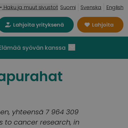
Haku ja muut sivustot
Suomi
Svenska
English
Lahjoita yrityksenä
Lahjoita
Elämää syövän kanssa
apurahat
en, yhteensä 7 964 309
 to cancer research, in