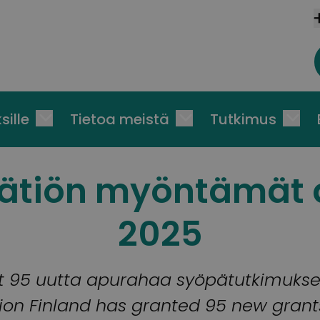
sille
Tietoa meistä
Tutkimus
ätiön myöntämät 
2025
t 95 uutta apurahaa syöpätutkimukse
on Finland has granted 95 new grants