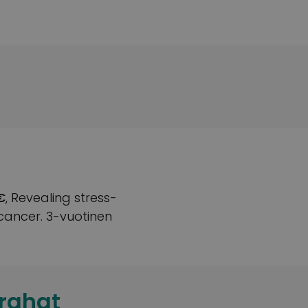
€
, Revealing stress-
cancer. 3-vuotinen
rahat