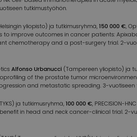
vuotiseen tutkimustyöhön.
elsingin yliopisto) ja tutkimusryhmä,
150 000 €
, Op
 to improve outcomes in cancer patients: Apixab
ant chemotherapy and a post-surgery trial. 2-vuo
tics
Alfonso Urbanucci
(Tampereen yliopisto) ja 
profiling of the prostate tumor microenvironmen
ogression and metastatic spreading. 3-vuotiseen 
TYKS) ja tutkimusryhmä,
100 000 €
, PRECISION-HNC
l benefit in head and neck cancer-clinical trial. 2-v