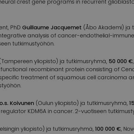
neural crest gene programs in recurrent glioblas
ent, PhD
Guillaume Jacquemet
(Åbo Akademi) ja 
Integrative analysis of cancer-endothelial-immune 
seen tutkimustyöhön.
(Tampereen yliopisto) ja tutkimusryhmä,
50 000 €
-functional recombinant protein consisting of Ce
-specific treatment of squamous cell carcinoma a
styöhön.
o.s. Koivunen
(Oulun yliopisto) ja tutkimusryhmä,
1
c regulator KDM6A in cancer. 2-vuotiseen tutkimust
elsingin yliopisto) ja tutkimusryhmä,
100 000 €
, Nov