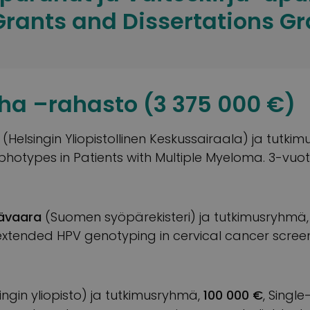
rants and Dissertations Gr
ha –rahasto (3 375 000 €)
(Helsingin Yliopistollinen Keskussairaala) ja tutki
hotypes in Patients with Multiple Myeloma. 3-vuot
nävaara
(Suomen syöpärekisteri) ja tutkimusryhmä
extended HPV genotyping in cervical cancer screen
ingin yliopisto) ja tutkimusryhmä,
100 000 €
, Single