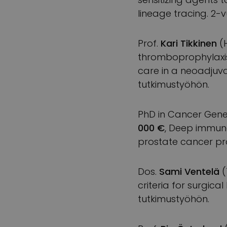
lineage tracing. 2-
Prof.
Kari Tikkinen
(H
thromboprophylaxis
care in a neoadjuv
tutkimustyöhön.
PhD in Cancer Gene
000 €
, Deep immuno
prostate cancer pr
Dos.
Sami Ventelä
(
criteria for surgica
tutkimustyöhön.