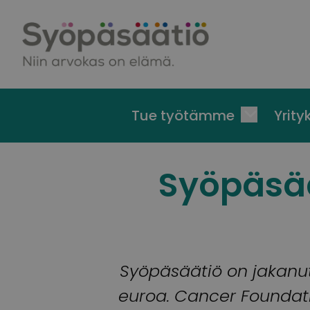
Skip to content
Tue työtämme
Yrityk
Syöpäsä
Syöpäsäätiö on jakanu
euroa. Cancer Foundati