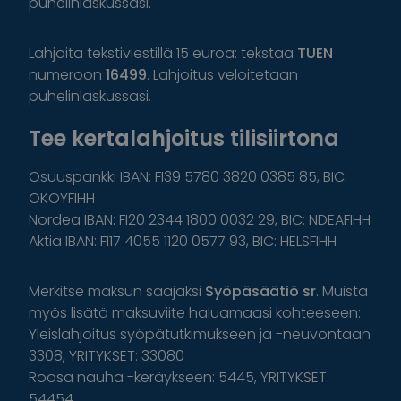
puhelinlaskussasi.
Lahjoita tekstiviestillä 15 euroa: tekstaa
TUEN
numeroon
16499
. Lahjoitus veloitetaan
puhelinlaskussasi.
Tee kertalahjoitus tilisiirtona
Osuuspankki IBAN: FI39 5780 3820 0385 85, BIC:
OKOYFIHH
Nordea IBAN: FI20 2344 1800 0032 29, BIC: NDEAFIHH
Aktia IBAN: FI17 4055 1120 0577 93, BIC: HELSFIHH
Merkitse maksun saajaksi
Syöpäsäätiö sr
. Muista
myös lisätä maksuviite haluamaasi kohteeseen:
Yleislahjoitus syöpätutkimukseen ja -neuvontaan
3308, YRITYKSET: 33080
Roosa nauha -keräykseen: 5445, YRITYKSET:
54454