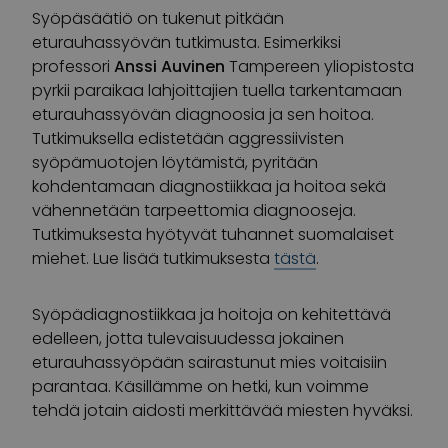
Syöpäsäätiö on tukenut pitkään
eturauhassyövän tutkimusta. Esimerkiksi
professori
Anssi Auvinen
Tampereen yliopistosta
pyrkii paraikaa lahjoittajien tuella tarkentamaan
eturauhassyövän diagnoosia ja sen hoitoa.
Tutkimuksella edistetään aggressiivisten
syöpämuotojen löytämistä, pyritään
kohdentamaan diagnostiikkaa ja hoitoa sekä
vähennetään tarpeettomia diagnooseja.
Tutkimuksesta hyötyvät tuhannet suomalaiset
miehet. Lue lisää tutkimuksesta
tästä
.
Syöpädiagnostiikkaa ja hoitoja on kehitettävä
edelleen, jotta tulevaisuudessa jokainen
eturauhassyöpään sairastunut mies voitaisiin
parantaa. Käsillämme on hetki, kun voimme
tehdä jotain aidosti merkittävää miesten hyväksi.