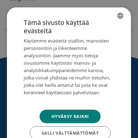
Tietoa eturauhassyövästä (kaikkisyövästä.fi)
Tämä sivusto käyttää
evästeitä
FINNISH
Käytämme evästeitä sisällön, mainosten
SWEDISH
personointiin ja liikenteemme
ENGLISH
analysointiin. Jaamme myös tietoja
sivustomme käytöstäsi mainos- ja
analytiikkakumppaneidemme kanssa,
Etusivu
»
Yleinen
»
Tiedote
»
Syöpäsäätiö on nyt
jotka voivat yhdistää ne muihin tietoihin,
miesten asialla
jotka olet heille antanut tai joita he ovat
keränneet käyttäessäsi palveluitaan.
Tietosuojakäytäntö
HYVÄKSY KAIKKI
Syöpäsäätiö sr (y-tunnus 0237165-7)
SALLI VÄLTTÄMÄTTÖMÄT