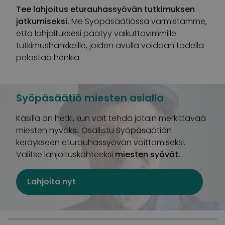
Tee lahjoitus eturauhassyövän tutkimuksen
jatkumiseksi.
Me Syöpäsäätiössä varmistamme,
että lahjoituksesi päätyy vaikuttavimmille
tutkimushankkeille, joiden avulla voidaan todella
pelastaa henkiä.
Syöpäsäätiö miesten asialla
Käsillä on hetki, kun voit tehdä jotain merkittävää
miesten hyväksi. Osallistu Syöpäsäätiön
keräykseen eturauhassyövän voittamiseksi.
Valitse lahjoituskohteeksi
miesten syövät.
Lahjoita nyt