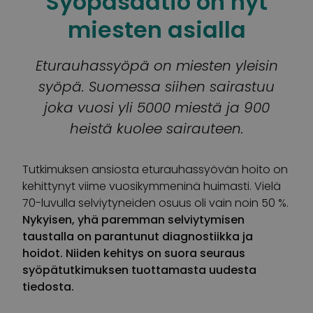
Syöpäsäätiö on nyt
miesten asialla
Eturauhassyöpä on miesten yleisin
syöpä. Suomessa siihen sairastuu
joka vuosi yli 5000 miestä ja 900
heistä kuolee sairauteen.
Tutkimuksen ansiosta eturauhassyövän hoito on
kehittynyt viime vuosikymmeninä huimasti. Vielä
70-luvulla selviytyneiden osuus oli vain noin 50 %.
Nykyisen, yhä paremman selviytymisen
taustalla on parantunut diagnostiikka ja
hoidot. Niiden kehitys on suora seuraus
syöpätutkimuksen tuottamasta uudesta
tiedosta.