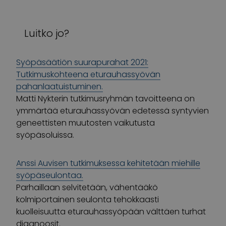
Luitko jo?
Syöpäsäätiön suurapurahat 2021:
Tutkimuskohteena eturauhassyövän
pahanlaatuistuminen.
Matti Nykterin tutkimusryhmän tavoitteena on
ymmärtää eturauhassyövän edetessä syntyvien
geneettisten muutosten vaikutusta
syöpäsoluissa.
Anssi Auvisen tutkimuksessa kehitetään miehille
syöpäseulontaa.
Parhaillaan selvitetään, vähentääkö
kolmiportainen seulonta tehokkaasti
kuolleisuutta eturauhassyöpään välttäen turhat
diagnoosit.