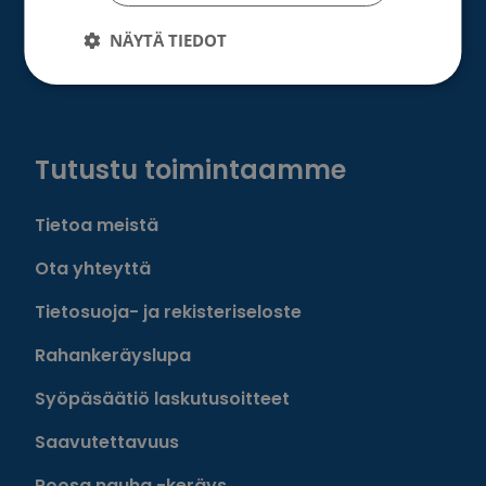
Mäkelänkatu 2, 00500 Helsinki
Puh. +358 9 1353 3286 (lahjoittajapalvelu)
NÄYTÄ TIEDOT
Puh. +358 9 135 331 (vaihde)
Facebook
Instagram
Twitter
Linkedin
Tutustu toimintaamme
Tietoa meistä
Ota yhteyttä
Tietosuoja- ja rekisteriseloste
Rahankeräyslupa
Syöpäsäätiö laskutusoitteet
Saavutettavuus
Roosa nauha -keräys