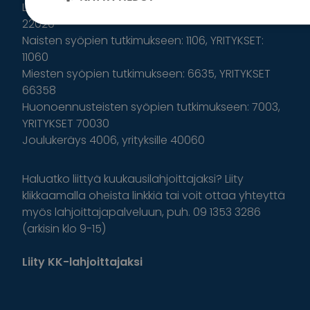
Lasten syöpien tutkimukseen: 2202, YRITYKSET:
22020
Naisten syöpien tutkimukseen: 1106, YRITYKSET:
11060
Miesten syöpien tutkimukseen: 6635, YRITYKSET
66358
Huonoennusteisten syöpien tutkimukseen: 7003,
YRITYKSET 70030
Joulukeräys 4006, yrityksille 40060
Haluatko liittyä kuukausilahjoittajaksi? Liity
klikkaamalla oheista linkkiä tai voit ottaa yhteyttä
myös lahjoittajapalveluun, puh. 09 1353 3286
(arkisin klo 9-15)
Liity KK-lahjoittajaksi