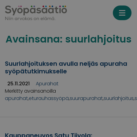
Skip to content
Avainsana:
suurlahjoitus
Suurlahjoituksen avulla neljäs apuraha
syöpätutkimukselle
25.11.2021
Apurahat
Merkitty avainsanoilla
apurahat
,
eturauhassyöpä
,
suurapurahat
,
suurlahjoitus
,
Kauppaneuvos Satu Tiivola: