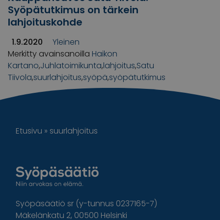
Syöpätutkimus on tärkein
lahjoituskohde
1.9.2020
Yleinen
Merkitty avainsanoilla
Haikon
Kartano
,
Juhlatoimikunta
,
lahjoitus
,
Satu
Tiivola
,
suurlahjoitus
,
syöpä
,
syöpätutkimus
Etusivu
»
suurlahjoitus
Syöpäsäätiö sr (y-tunnus 0237165-7)
Mäkelänkatu 2, 00500 Helsinki