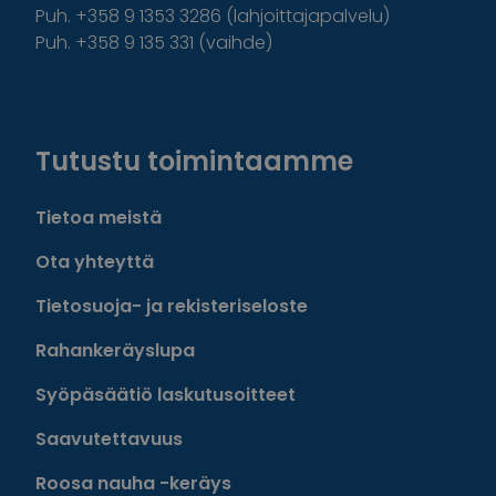
Puh. +358 9 1353 3286 (lahjoittajapalvelu)
Puh. +358 9 135 331 (vaihde)
Facebook
Instagram
Twitter
Linkedin
Tutustu toimintaamme
Tietoa meistä
Ota yhteyttä
Tietosuoja- ja rekisteriseloste
Rahankeräyslupa
Syöpäsäätiö laskutusoitteet
Saavutettavuus
Roosa nauha -keräys