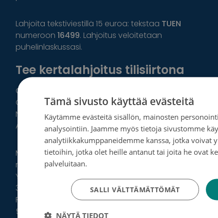
Lahjoita tekstiviestillä 15 euroa: tekstaa
TUEN
numeroon
16499
. Lahjoitus veloitetaan
puhelinlaskussasi.
Tee kertalahjoitus tilisiirtona
Osuuspankki IBAN: FI39 5780 3820 0385 85, BIC:
Tämä sivusto käyttää evästeitä
OKOYFIHH
Nordea IBAN: FI20 2344 1800 0032 29, BIC: NDEAFIHH
Käytämme evästeitä sisällön, mainosten personointi
Aktia IBAN: FI17 4055 1120 0577 93, BIC: HELSFIHH
analysointiin. Jaamme myös tietoja sivustomme käy
analytiikkakumppaneidemme kanssa, jotka voivat y
tietoihin, jotka olet heille antanut tai joita he ovat 
Merkitse maksun saajaksi
Syöpäsäätiö sr
. Muista
palveluitaan.
Tietosuojakäytäntö
myös lisätä maksuviite haluamaasi kohteeseen:
Yleislahjoitus syöpätutkimukseen ja -neuvontaan
3308, YRITYKSET: 33080
SALLI VÄLTTÄMÄTTÖMÄT
Roosa nauha -keräykseen: 5445, YRITYKSET:
54454
NÄYTÄ TIEDOT