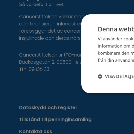
Cancerstiftelsen verkar med donerade medel
och finansierar finländsk cancerforskning, främjar
Denna webb
förebyggandet av cancer och stöder de
insjuknade och deras närstående.
Vi använder cookie
information om d
kombinera den me
Cancerstiftelsen sr (FO-nummer 0237165-7)
från din användni
Backasgatan 2, 00500 Helsingfors,
Tfn. 09 135 331
VISA DETALJ
Dataskydd och register
Tillstånd till penninginsamling
Kontakta oss