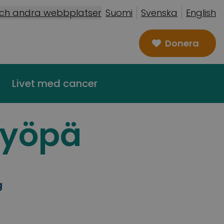
och andra webbplatser
Suomi
Svenska
English
Donera
Livet med cancer
syöpä
g