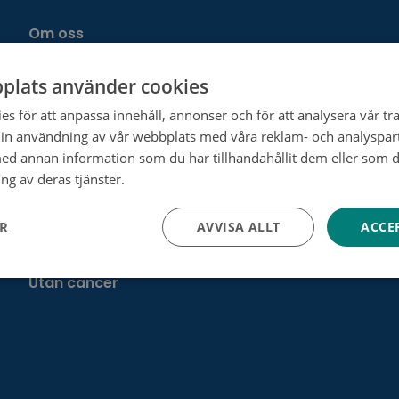
Om oss
Forskning
plats använder cookies
För företag
s för att anpassa innehåll, annonser och för att analysera vår tra
in användning av vår webbplats med våra reklam- och analyspar
Livet med cancer
d annan information som du har tillhandahållit dem eller som d
Cancerföreningen
ng av deras tjänster.
Tietosuojakäytäntö
Cancerregistret
ER
AVVISA ALLT
ACCE
Allt om cancer
Utan cancer