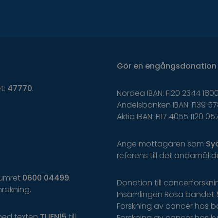
Gör
en
engångsdonation
et:
47770
.
Nordea IBAN: FI20 2344 1800
Andelsbanken IBAN: FI39 57
Aktia IBAN: FI17 4055 1120 05
Ange
mottagaren
som
Sy
r
eferens
t
il
l
d
et
ä
ndamål
d
 numret
0600 04499
.
Donation till cancerforskn
räkning.
Insamlingen Rosa bandet 
Forskning av cancer hos b
med texten
TUEN15
till
Forskning av cancer hos kvi