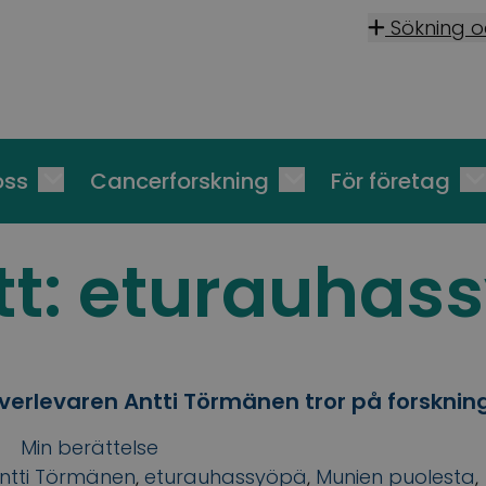
Sökning 
oss
Cancerforskning
För företag
tt:
eturauhas
erlevaren Antti Törmänen tror på forsknin
Min berättelse
ntti Törmänen
,
eturauhassyöpä
,
Munien puolesta
,