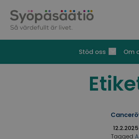
Skip to content
Stöd oss
Om 
Etike
Canceröv
12.2.2025
Tagged
A