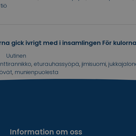
tiö
na gick ivrigt med i insamlingen För kulorna
Uutinen
nttirannikko
,
eturauhassyöpä
,
jimisuomi
,
jukkajalo
yövät
,
munienpuolesta
Information om oss