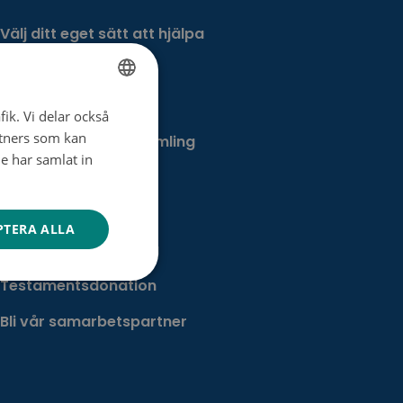
Välj ditt eget sätt att hjälpa
Bli månadsdonator
Engångsdonation
fik. Vi delar också
FINNISH
tners som kan
Bemärkelsedagsinsamling
SWEDISH
e har samlat in
Minnesgåva
ENGLISH
Minnesinsamling
PTERA ALLA
Dagsverkesinsamling
Testamentsdonation
Bli vår samarbetspartner