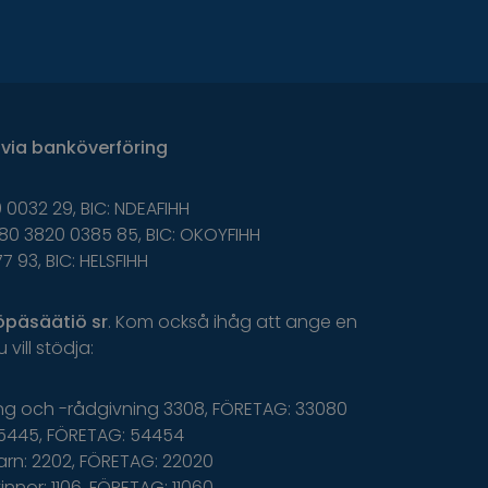
via
banköverföring
 0032 29, BIC: NDEAFIHH
80 3820 0385 85, BIC: OKOYFIHH
77 93, BIC: HELSFIHH
öpäsäätiö
sr
.
K
om
o
ckså
i
håg
a
tt
ange
en
u
v
ill
s
tödja
:
ing och -rådgivning 3308, FÖRETAG: 33080
5445, FÖRETAG: 54454
arn: 2202, FÖRETAG: 22020
nnor: 1106, FÖRETAG: 11060