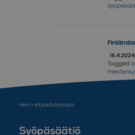
syöpäsää
Finländar
16.4.2024
Tagged
a
miestens
Hem
»
eturauhassyöpä