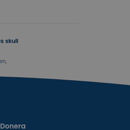
s skull
nen
,
Donera