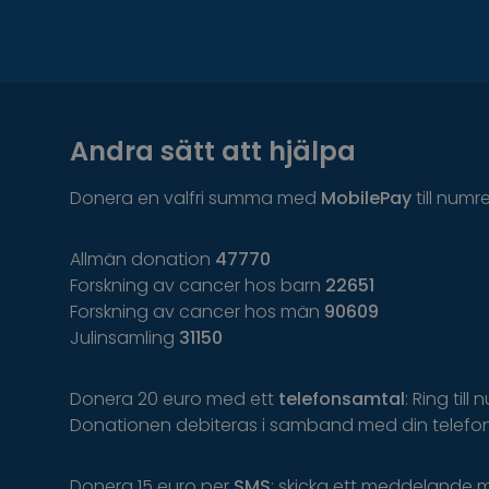
Andra sätt att hjälpa
Donera en valfri summa med
MobilePay
till numr
Allmän donation
47770
Forskning av cancer hos barn
22651
Forskning av cancer hos män
90609
Julinsamling
31150
Donera 20 euro med ett
telefonsamtal
: Ring till
Donationen debiteras i samband med din telefon
Donera 15 euro per
SMS
: skicka ett meddelande 