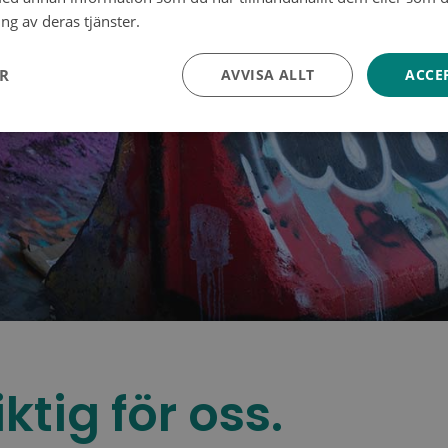
ng av deras tjänster.
Tietosuojakäytäntö
ER
AVVISA ALLT
ACCE
ktig för oss.