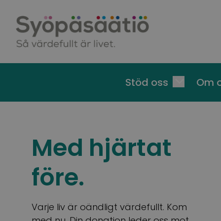
Skip to content
Stöd oss
Om 
Med hjärtat
före.
Varje liv är oändligt värdefullt. Kom
med nu. Din donation leder oss mot