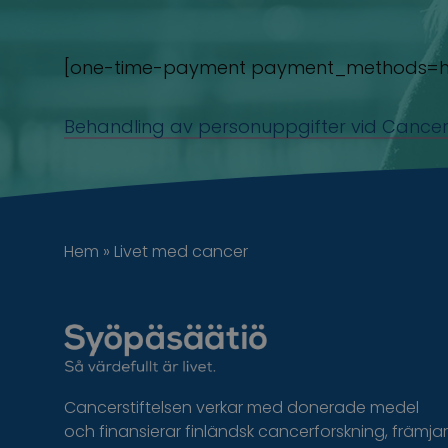
[one-time-payment payment_methods=hid
Behandling av personuppgifter vid Cancers
Hem
»
Livet med cancer
Cancerstiftelsen verkar med donerade medel
och finansierar finländsk cancerforskning, främjar