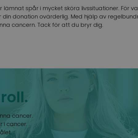
r lämnat spår i mycket sköra livssituationer. För v
r din donation ovärderlig. Med hjälp av regelbun
inna cancern. Tack för att du bryr dig.
roll.
vinna cancer.
r i cancer.
ålet.