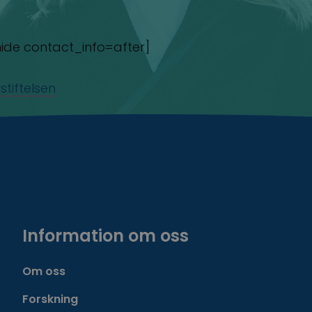
e contact_info=after]
tiftelsen
Information om oss
Om oss
Forskning