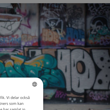
fik. Vi delar också
FINNISH
tners som kan
SWEDISH
e har samlat in