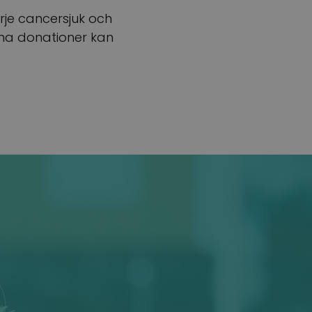
arje cancersjuk och
dna donationer kan