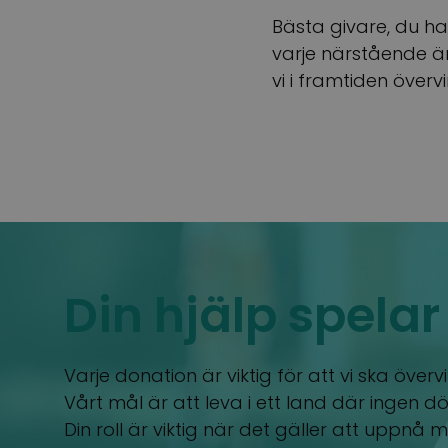
Bästa givare, du ha
varje närstående ä
vi i framtiden överv
Din hjälp spelar 
Varje donation är viktig för att vi ska över
Vårt mål är att leva i ett land där ingen dö
Din roll är viktig när det gäller att uppnå m