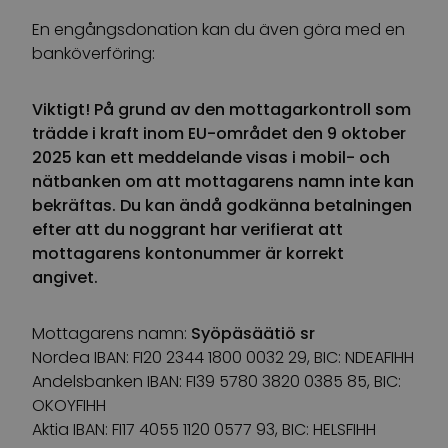
En engångsdonation kan du även göra med en
banköverföring:
Viktigt
!
På
grund
av
den
mottagarkontroll
som
trädde
i
kraft
inom
EU-
området
den
9
oktober
2025
kan
ett
meddelande
visas
i
mobil-
och
nätbanken
om
att
mottagarens
namn
inte
kan
bekräftas
. Du
kan
ändå
godkänna
betalningen
efter
att
du
noggrant
har
verifierat
att
mottagarens
kontonummer
är
korrekt
angivet
.
Mottagarens
namn
:
Syöpäsäätiö sr
Nordea IBAN: FI20 2344 1800 0032 29, BIC: NDEAFIHH
Andelsbanken IBAN: FI39 5780 3820 0385 85, BIC:
OKOYFIHH
Aktia IBAN: FI17 4055 1120 0577 93, BIC: HELSFIHH