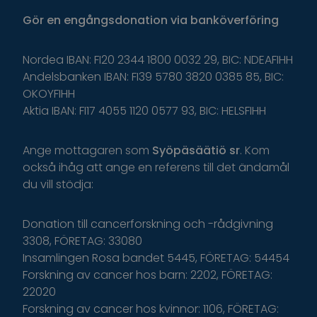
Gör
en
engångsdonation
via
banköverföring
Nordea IBAN: FI20 2344 1800 0032 29, BIC: NDEAFIHH
Andelsbanken IBAN: FI39 5780 3820 0385 85, BIC:
OKOYFIHH
Aktia IBAN: FI17 4055 1120 0577 93, BIC: HELSFIHH
Ange
mottagaren
som
Syöpäsäätiö
sr
.
K
om
o
ckså
i
håg
a
tt
ange
en
r
eferens
t
il
l
d
et
ä
ndamål
du
v
ill
s
tödja
:
Donation till cancerforskning och -rådgivning
3308, FÖRETAG: 33080
Insamlingen Rosa bandet 5445, FÖRETAG: 54454
Forskning av cancer hos barn: 2202, FÖRETAG:
22020
Forskning av cancer hos kvinnor: 1106, FÖRETAG: