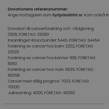
Donationens referensnummer:
Ange
mottagaren
som
Syöpäsäätiö
sr
.
K
om
o
ckså
i
Donation till cancerforskning och -rådgivning
3308, FÖRETAG: 33080
Insamlingen Rosa bandet 5445, FÖRETAG: 54454
Forskning av cancer hos barn: 2202, FÖRETAG:
22020
Forskning av cancer hos kvinnor: 1106, FÖRETAG:
11060
Forskning av cancer hos män: 6635, FÖRETAG:
66358
Cancer med dålig prognos: 7003, FÖRETAG:
70030
Julinsamling: 4006, FÖRETAG: 40060