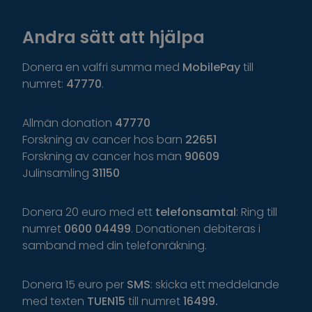
Andra sätt att hjälpa
Donera en valfri summa med
MobilePay
till
numret:
47770
.
Allmän donation
47770
Forskning av cancer hos barn
22651
Forskning av cancer hos män
90609
Julinsamling
31150
Donera 20 euro med ett
telefonsamtal
: Ring till
numret
0600 04499
. Donationen debiteras i
samband med din telefonräkning.
Donera 15 euro per
SMS
: skicka ett meddelande
med texten
TUEN15
till numret
16499.