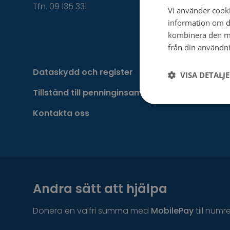
Tfn. 09 135 331
Vi använder cookie
information om d
kombinera den me
från din användni
Dataskydd och register
VISA DETALJ
Tillstånd till penninginsamling
Kontakta oss
Andra sätt att hjälpa
Donera en valfri summa med
MobilePay
till numr