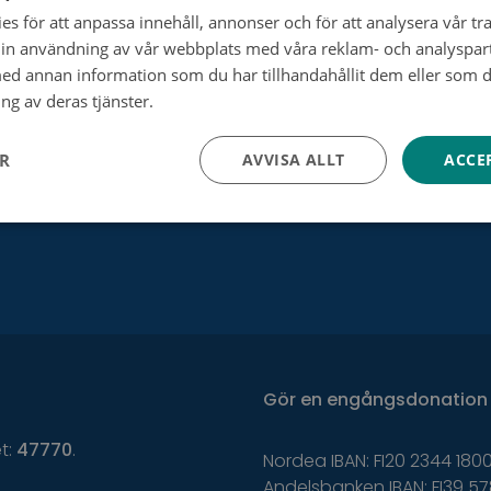
Cancerregistret
s för att anpassa innehåll, annonser och för att analysera vår tra
in användning av vår webbplats med våra reklam- och analyspar
Allt om cancer
d annan information som du har tillhandahållit dem eller som d
ng av deras tjänster.
Tietosuojakäytäntö
Utan cancer
ER
AVVISA ALLT
ACCE
Gör
en
engångsdonation
et:
47770
.
Nordea IBAN: FI20 2344 1800
Andelsbanken IBAN: FI39 57