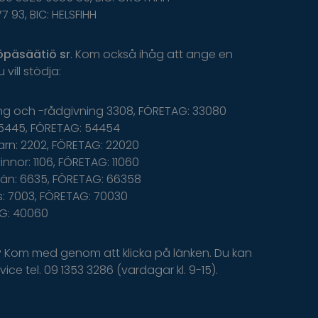
77 93, BIC: HELSFIHH
öpäsäätiö
sr
.
K
om
o
ckså
i
håg
a
tt
ange
en
u
v
ill
s
tödja
:
ing och -rådgivning 3308, FÖRETAG: 33080
5445, FÖRETAG: 54454
arn: 2202, FÖRETAG: 22020
nnor: 1106, FÖRETAG: 11060
än: 6635, FÖRETAG: 66358
: 7003, FÖRETAG: 70030
AG: 40060
? Kom med genom att klicka på länken. Du kan
ice tel. 09 1353 3286 (vardagar kl. 9-15).