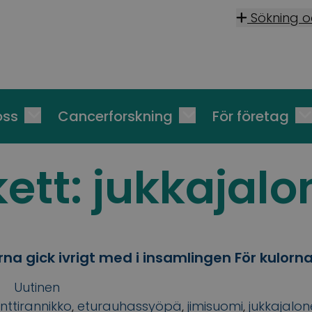
Sökning 
oss
Cancerforskning
För företag
kett:
jukkajalo
na gick ivrigt med i insamlingen För kulorna
Uutinen
nttirannikko
,
eturauhassyöpä
,
jimisuomi
,
jukkajalo