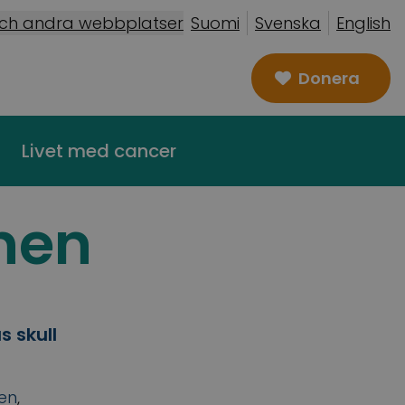
och andra webbplatser
Suomi
Svenska
English
Donera
Livet med cancer
nen
s skull
nen
,