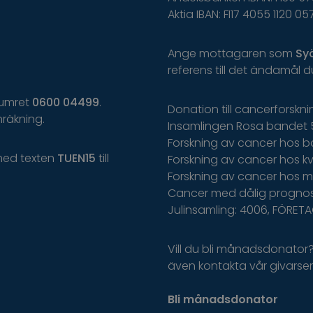
Aktia IBAN: FI17 4055 1120 05
Ange
mottagaren
som
Sy
r
eferens
t
il
l
d
et
ä
ndamål
d
 numret
0600 04499
.
Donation till cancerforskn
räkning.
Insamlingen Rosa bandet 
Forskning av cancer hos b
med texten
TUEN15
till
Forskning av cancer hos kvi
Forskning av cancer hos m
Cancer med dålig prognos
Julinsamling: 4006, FÖRET
Vill du bli månadsdonator
även kontakta vår givarserv
Bli månadsdonator