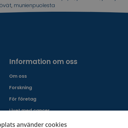
yövät
,
munienpuolesta
Information om oss
Om oss
Forskning
För företag
Livet med cancer
Cancerföreningen
plats använder cookies