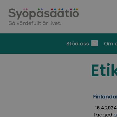
Skip to content
Stöd oss
Om 
Eti
Finländar
16.4.2024
Tagged
a