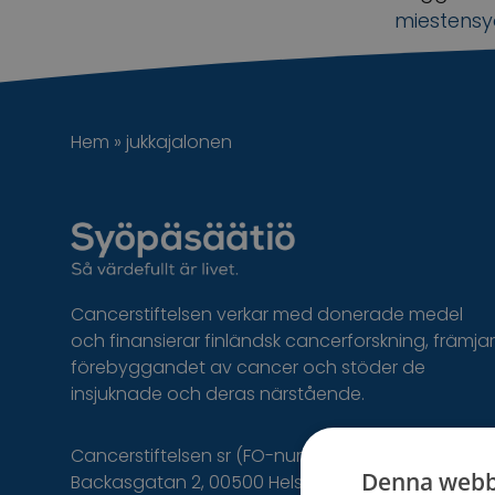
miestens
Hem
»
jukkajalonen
Cancerstiftelsen verkar med donerade medel
och finansierar finländsk cancerforskning, främjar
förebyggandet av cancer och stöder de
insjuknade och deras närstående.
Cancerstiftelsen sr (FO-nummer 0237165-7)
Denna webb
Backasgatan 2, 00500 Helsingfors,