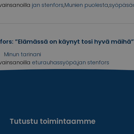
vainsanoilla
jan stenfors
,
Munien puolesta
,
syöpäsä
fors: ”Elämässä on käynyt tosi hyvä mäihä
Minun tarinani
vainsanoilla
eturauhassyöpä
,
jan stenfors
Tutustu toimintaamme