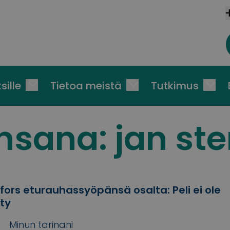
sille
Tietoa meistä
Tutkimus
nsana:
jan ste
fors eturauhassyöpänsä osalta: Peli ei ole
ty
Minun tarinani