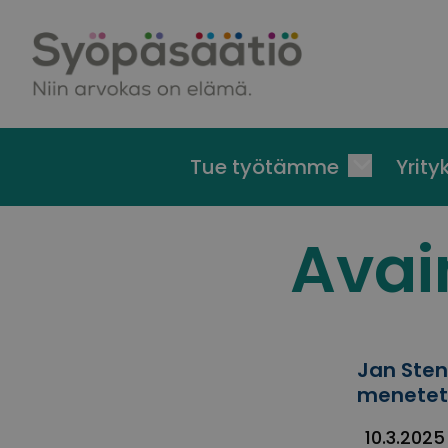
Skip to content
Tue työtämme
Yrityk
Avai
Jan Sten
menetet
10.3.2025