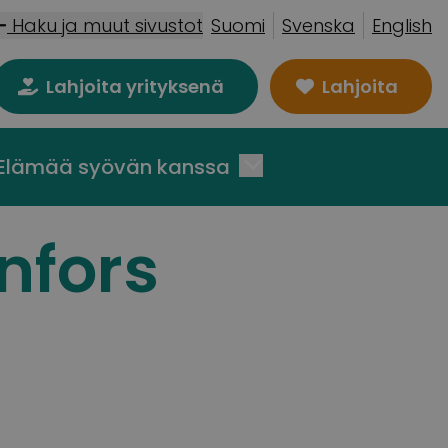
Haku ja muut sivustot
Suomi
Svenska
English
Lahjoita yrityksenä
Lahjoita
Elämää syövän kanssa
nfors