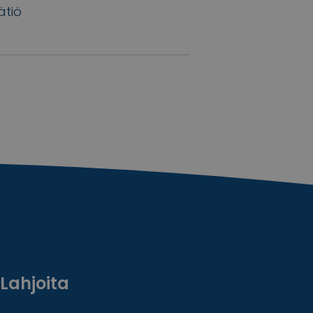
ätiö
”
Lahjoita