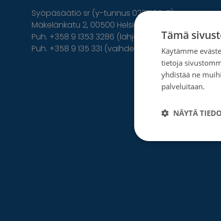
Syöpäsäätiö sr (y-tunnus 0237165-7)
Mäkelänkatu 2, 00500 Helsinki
Tämä sivust
Puh. +358 9 1353 3286 (lahjoittajapalvelu)
Puh. +358 9 135 331 (vaihde)
Käytämme evästei
tietoja sivustom
Facebook
Instagram
Twitter
Linkedin
yhdistää ne muihin
palveluitaan.
Tie
NÄYTÄ TIED