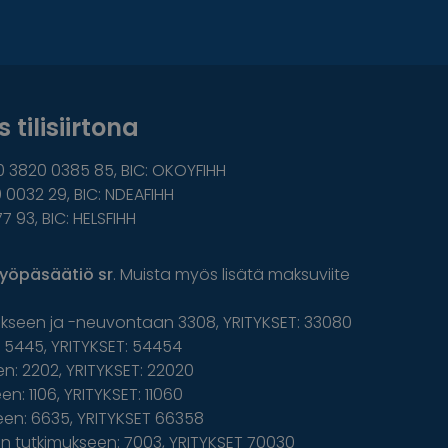
 tilisiirtona
0 3820 0385 85, BIC: OKOYFIHH
 0032 29, BIC: NDEAFIHH
77 93, BIC: HELSFIHH
yöpäsäätiö sr
. Muista myös lisätä maksuviite
ukseen ja -neuvontaan 3308, YRITYKSET: 33080
5445, YRITYKSET: 54454
n: 2202, YRITYKSET: 22020
n: 1106, YRITYKSET: 11060
een: 6635, YRITYKSET 66358
 tutkimukseen: 7003, YRITYKSET 70030