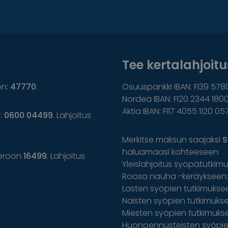
Tee kertalahjoitus
on:
47770
.
Osuuspankki IBAN: FI39 578
Nordea IBAN: FI20 2344 1800
Aktia IBAN: FI17 4055 1120 05
n:
0600 04499
. Lahjoitus
Merkitse maksun saajaksi
S
haluamaasi kohteeseen:
eroon
16499
. Lahjoitus
Yleislahjoitus syöpätutkim
Roosa nauha -keräykseen: 
Lasten syöpien tutkimuksee
Naisten syöpien tutkimuksee
Miesten syöpien tutkimuks
Huonoennusteisten syöpien