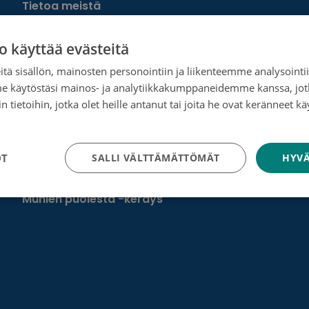
Tietoa meistä
Ota yhteyttä
o käyttää evästeitä
Tietosuoja- ja rekisteriseloste
tä sisällön, mainosten personointiin ja liikenteemme analysoint
me käytöstäsi mainos- ja analytiikkakumppaneidemme kanssa, jot
Rahankeräyslupa
 tietoihin, jotka olet heille antanut tai joita he ovat keränneet kä
Syöpäsäätiö laskutusoitteet
tosuojakäytäntö
Saavutettavuus
OT
SALLI VÄLTTÄMÄTTÖMÄT
HYVÄ
Roosa nauha -keräys
Munien puolesta -keräys