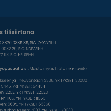
 tilisiirtona
0 3820 0385 85, BIC: OKOYFIHH
 0032 29, BIC: NDEAFIHH
77 93, BIC: HELSFIHH
yöpäsäätiö sr
. Muista myös lisätä maksuviite
ukseen ja -neuvontaan 3308, YRITYKSET: 33080
5445, YRITYKSET: 54454
n: 2202, YRITYKSET: 22020
n: 1106, YRITYKSET: 11060
een: 6635, YRITYKSET 66358
 tutkimukseen: 7003, YRITYKSET 70030