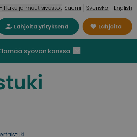
Haku ja muut sivustot
Suomi
Svenska
English
Lahjoita yrityksenä
Lahjoita
Elämää syövän kanssa
stuki
ertaistuki