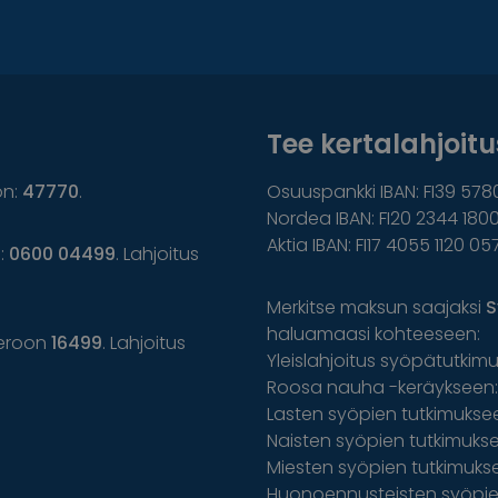
Tee kertalahjoitus
on:
47770
.
Osuuspankki IBAN: FI39 578
Nordea IBAN: FI20 2344 1800
Aktia IBAN: FI17 4055 1120 05
n:
0600 04499
. Lahjoitus
Merkitse maksun saajaksi
S
haluamaasi kohteeseen:
eroon
16499
. Lahjoitus
Yleislahjoitus syöpätutkim
Roosa nauha -keräykseen: 
Lasten syöpien tutkimuksee
Naisten syöpien tutkimuksee
Miesten syöpien tutkimuks
Huonoennusteisten syöpien