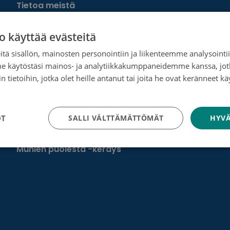
Tietoa meistä
Ota yhteyttä
o käyttää evästeitä
Tietosuoja- ja rekisteriseloste
tä sisällön, mainosten personointiin ja liikenteemme analysoint
me käytöstäsi mainos- ja analytiikkakumppaneidemme kanssa, jot
Rahankeräyslupa
 tietoihin, jotka olet heille antanut tai joita he ovat keränneet kä
Syöpäsäätiö laskutusoitteet
tosuojakäytäntö
Saavutettavuus
OT
SALLI VÄLTTÄMÄTTÖMÄT
HYVÄ
Roosa nauha -keräys
Munien puolesta -keräys