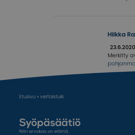
Hilkka R
23.6.202
Merkitty a
pohjanm
Etusivu
»
vertaistuki