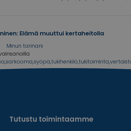
aninen: Elämä muuttui kertaheitolla
0
Minun tarinani
vainsanoilla
aa
,
sarkooma
,
syöpä
,
tukihenkilö
,
tukitoiminta
,
vertaist
Tutustu toimintaamme