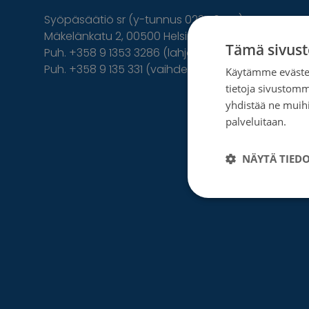
Syöpäsäätiö sr (y-tunnus 0237165-7)
Mäkelänkatu 2, 00500 Helsinki
Tämä sivust
Puh. +358 9 1353 3286 (lahjoittajapalvelu)
Puh. +358 9 135 331 (vaihde)
Käytämme evästei
tietoja sivustom
Facebook
Instagram
Twitter
Linkedin
yhdistää ne muihin
palveluitaan.
Tie
NÄYTÄ TIED