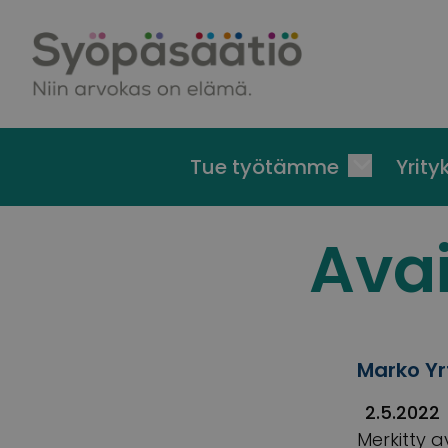
Skip to content
Tue työtämme
Yrityk
Ava
Marko Yrt
2.5.2022
Merkitty a