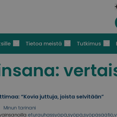
sille
Tietoa meistä
Tutkimus
insana:
vertai
timaa: “Kovia juttuja, joista selvitään”
Minun tarinani
vainsanoilla
eturauhassyöpä
,
syöpä
,
syöpäsäätiö
,
v