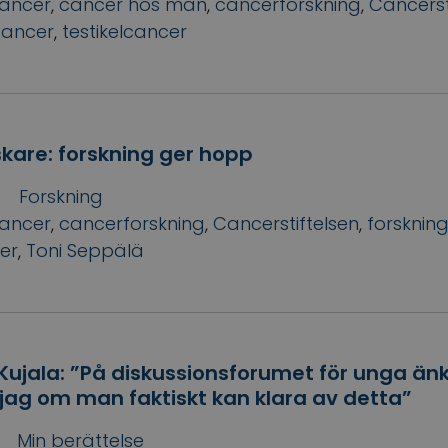
ancer
,
cancer hos män
,
cancerforskning
,
Cancerst
cancer
,
testikelcancer
kare: forskning ger hopp
Forskning
ancer
,
cancerforskning
,
Cancerstiftelsen
,
forsknin
er
,
Toni Seppälä
ujala: ”På diskussionsforumet för unga än
jag om man faktiskt kan klara av detta”
Min berättelse