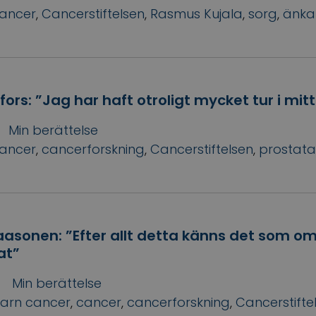
ancer
,
Cancerstiftelsen
,
Rasmus Kujala
,
sorg
,
änka
ors: ”Jag har haft otroligt mycket tur i mitt 
Min berättelse
ancer
,
cancerforskning
,
Cancerstiftelsen
,
prostat
asonen: ”Efter allt detta känns det som om 
at”
Min berättelse
arn cancer
,
cancer
,
cancerforskning
,
Cancerstifte