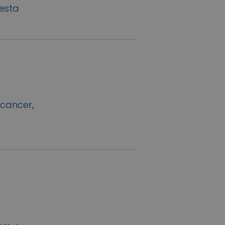
esta
acancer
,