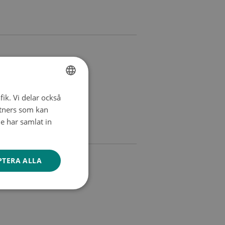
äffade
fik. Vi delar också
FINNISH
tners som kan
ing
SWEDISH
e har samlat in
ENGLISH
PTERA ALLA
sgrupp