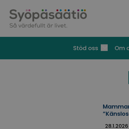
Skip to content
Stöd oss
Om 
Mammans 
”Känslos
28.1.2026