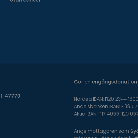
Gör
en
engångsdonation
et:
47770
.
Nordea IBAN: FI20 2344 1800
Andelsbanken IBAN: FI39 57
Aktia IBAN: FI17 4055 1120 05
Ange
mottagaren
som
Sy