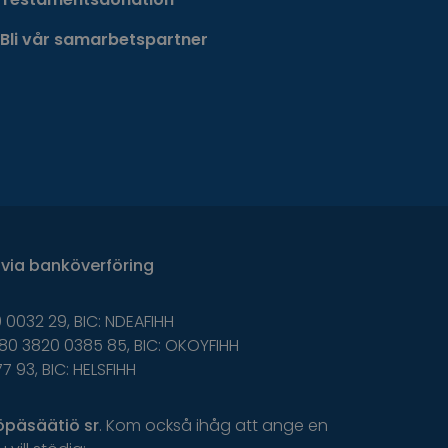
Bli vår samarbetspartner
via
banköverföring
 0032 29, BIC: NDEAFIHH
80 3820 0385 85, BIC: OKOYFIHH
77 93, BIC: HELSFIHH
öpäsäätiö
sr
.
K
om
o
ckså
i
håg
a
tt
ange
en