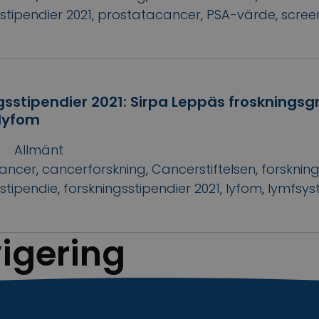
stipendier 2021
,
prostatacancer
,
PSA-värde
,
scree
gsstipendier 2021: Sirpa Leppäs frosknings
 lyfom
Allmänt
ancer
,
cancerforskning
,
Cancerstiftelsen
,
forsknin
stipendie
,
forskningsstipendier 2021
,
lyfom
,
lymfsys
igering