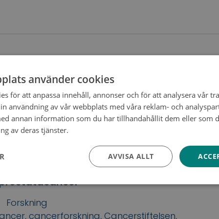
et av Cancerstiftelsens julinsamling övertr
ningarna
plats använder cookies
s för att anpassa innehåll, annonser och för att analysera vår tra
Nyheter
in användning av vår webbplats med våra reklam- och analyspar
ancer
,
cancerforskning
,
Cancerstiftelsen
,
julinsaml
d annan information som du har tillhandahållit dem eller som d
ng av deras tjänster.
Tietosuojakäytäntö
ER
AVVISA ALLT
ACCE
gsstipendier 2021: Anssi Auvinens forskning
i prostatacancer
Forskning
ancer
,
cancerforskning
,
Cancerstiftelsen
,