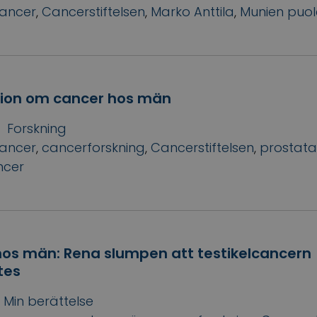
ancer
,
Cancerstiftelsen
,
Marko Anttila
,
Munien puol
tion om cancer hos män
Forskning
ancer
,
cancerforskning
,
Cancerstiftelsen
,
prostat
ncer
os män: Rena slumpen att testikelcancern
tes
Min berättelse