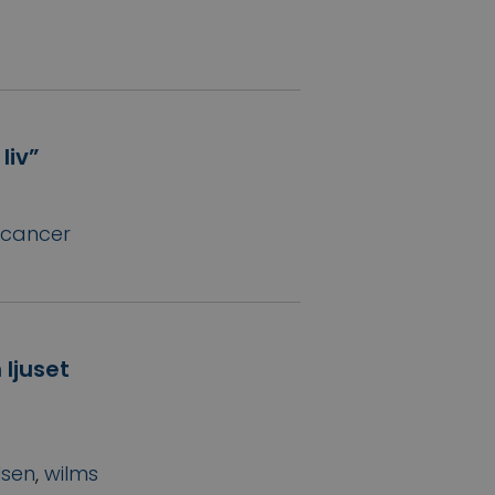
liv”
acancer
ljuset
lsen
,
wilms