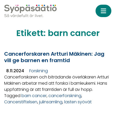
Skip to content
Etikett:
barn cancer
Cancerforskaren Artturi Mäkinen: Jag
vill ge barnen en framtid
8.11.2024
Forskning
Cancerforskaren och biträdande överläkaren Artturi
Mäkinen arbetar med att forska i barnleukemi. Hans
uppfattning är att framtiden är full av hopp.
Tagged
barn cancer
,
cancerforskning
,
Cancerstiftelsen
,
julinsamling
,
lasten syövät