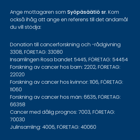
Ange
mottagaren
som
Syöpäsäätiö
sr
.
K
om
o
ckså
i
håg
a
tt
ange
en
r
eferens
t
il
l
d
et
ä
ndamål
du
v
ill
s
tödja
:
Donation till cancerforskning och -rådgivning
3308, FÖRETAG: 33080
Insamlingen Rosa bandet 5445, FÖRETAG: 54454
Forskning av cancer hos barn: 2202, FÖRETAG:
22020
Forskning av cancer hos kvinnor: 1106, FÖRETAG:
11060
Forskning av cancer hos män: 6635, FÖRETAG:
66358
Cancer med dålig prognos: 7003, FÖRETAG:
70030
Julinsamling: 4006, FÖRETAG: 40060