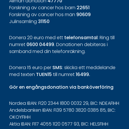
Allmän donation
47770
Forskning av cancer hos barn
22651
Forskning av cancer hos män
90609
Julinsamling
31150
Donera 20 euro med ett
telefonsamtal
: Ring till
numret
0600 04499
. Donationen debiteras i
samband med din telefonräkning.
Donera 15 euro per
SMS
: skicka ett meddelande
med texten
TUEN15
till numret
16499.
Gör
en
engångsdonation
via
banköverföring
Nordea IBAN: FI20 2344 1800 0032 29, BIC: NDEAFIHH
Andelsbanken IBAN: FI39 5780 3820 0385 85, BIC:
OKOYFIHH
Aktia IBAN: FI17 4055 1120 0577 93, BIC: HELSFIHH