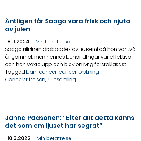
Äntligen får Saaga vara frisk och njuta
av julen
8.11.2024
Min berättelse
Saaga Niininen drabbades av leukemi då hon var två
år gammal, men hennes behandlingar var effektiva
och hon växte upp och blev en ivrig förstaklassist.
Tagged
barn cancer
,
cancerforskning
,
Cancerstiftelsen
,
julinsamling
Janna Paasonen: ”Efter allt detta känns
det som om ljuset har segrat”
10.3.2022
Min berättelse