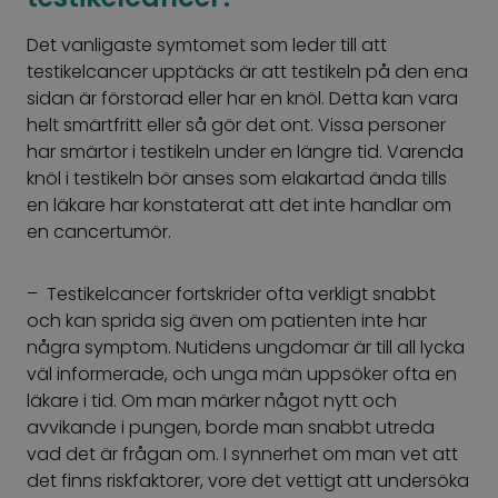
Det vanligaste symtomet som leder till att
testikelcancer upptäcks är att testikeln på den ena
sidan är förstorad eller har en knöl. Detta kan vara
helt smärtfritt eller så gör det ont. Vissa personer
har smärtor i testikeln under en längre tid. Varenda
knöl i testikeln bör anses som elakartad ända tills
en läkare har konstaterat att det inte handlar om
en cancertumör.
– Testikelcancer fortskrider ofta verkligt snabbt
och kan sprida sig även om patienten inte har
några symptom. Nutidens ungdomar är till all lycka
väl informerade, och unga män uppsöker ofta en
läkare i tid. Om man märker något nytt och
avvikande i pungen, borde man snabbt utreda
vad det är frågan om. I synnerhet om man vet att
det finns riskfaktorer, vore det vettigt att undersöka