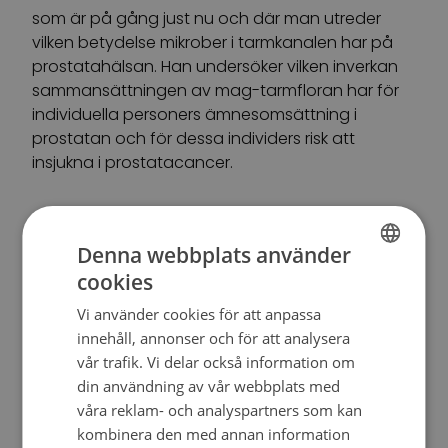
som är på gång just nu och där man utreder
vilken betydelse mikrober i tarmkanalen har på
prostatahälsan. Han undersöker vilken inverkan
sammansättningen av mag-tarmfloran har för
individuella personers ämnesomsättning i
prostatan och för dessa individers risk att
insjukna i prostatacancer.
– Det är en mycket viktig och omfattande studie
där hypotesen är att en västerländsk livsstil och
Denna webbplats använder
diet kunde inverka på risken för prostatacancer
cookies
FINNISH
genom att den ändrar på mikrobstammen i
tjocktarmen. Med denna information är det i
Vi använder cookies för att anpassa
SWEDISH
teorin också möjligt att finna metoder för att
innehåll, annonser och för att analysera
ENGLISH
förebygga cancer.
vår trafik. Vi delar också information om
din användning av vår webbplats med
våra reklam- och analyspartners som kan
kombinera den med annan information