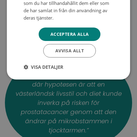
som du har tillhandahållit dem eller som
de har samlat in från din användning av
deras tjänster.
Tietosuojakäytäntö
ACCEPTERA ALLA
AVVISA ALLT
VISA DETALJER
“Just nu är det en studie på gång
där hypotesen är att en
västerländsk livsstil och diet kunde
inverka på risken för
prostatacancer genom att den
ändrar på mikrobstammen i
tjocktarmen.”