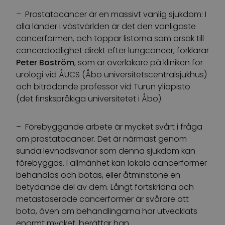
– Prostatacancer är en massivt vanlig sjukdom: I
alla länder i västvärlden är det den vanligaste
cancerformen, och toppar listorna som orsak till
cancerdödlighet direkt efter lungcancer, förklarar
Peter Boström
, som är överläkare på kliniken för
urologi vid ÅUCS (Åbo universitetscentralsjukhus)
och biträdande professor vid Turun yliopisto
(det finskspråkiga universitetet i Åbo).
– Förebyggande arbete är mycket svårt i fråga
om prostatacancer. Det är närmast genom
sunda levnadsvanor som denna sjukdom kan
förebyggas. I allmänhet kan lokala cancerformer
behandlas och botas, eller åtminstone en
betydande del av dem. Långt fortskridna och
metastaserade cancerformer är svårare att
bota, även om behandlingarna har utvecklats
enormt mycket, berättar han.