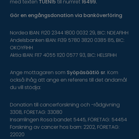
med texten
TUEN15
till numret
16499.
Gör
en
engångsdonation
via
banköverföring
Nordea IBAN: FI20 2344 1800 0032 29, BIC: NDEAFIHH
Andelsbanken IBAN: FI39 5780 3820 0385 85, BIC:
OKOYFIHH
Aktia IBAN: FI17 4055 1120 0577 93, BIC: HELSFIHH
Ange
mottagaren
som
Syöpäsäätiö
sr
.
K
om
o
ckså
i
håg
a
tt
ange
en
r
eferens
t
il
l
d
et
ä
ndamål
du
v
ill
s
tödja
:
Donation till cancerforskning och -rådgivning
3308, FÖRETAG: 33080
Insamlingen Rosa bandet 5445, FÖRETAG: 54454
Forskning av cancer hos barn: 2202, FÖRETAG:
22020