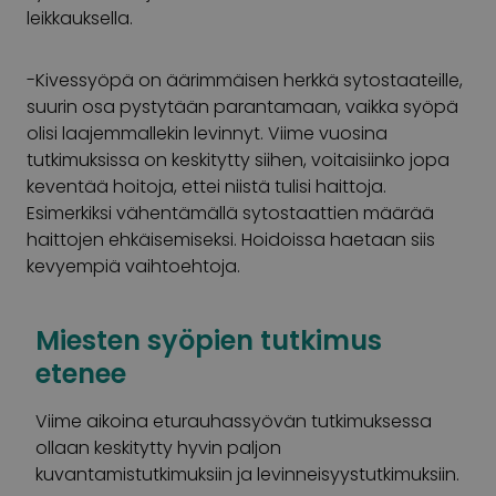
leikkauksella.
-Kivessyöpä on äärimmäisen herkkä sytostaateille,
suurin osa pystytään parantamaan, vaikka syöpä
olisi laajemmallekin levinnyt. Viime vuosina
tutkimuksissa on keskitytty siihen, voitaisiinko jopa
keventää hoitoja, ettei niistä tulisi haittoja.
Esimerkiksi vähentämällä sytostaattien määrää
haittojen ehkäisemiseksi. Hoidoissa haetaan siis
kevyempiä vaihtoehtoja.
Miesten syöpien tutkimus
etenee
Viime aikoina eturauhassyövän tutkimuksessa
ollaan keskitytty hyvin paljon
kuvantamistutkimuksiin ja levinneisyystutkimuksiin.