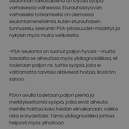
Seulonnan tarkoituksena on löytää syöpä
varhaisessa vaiheessa. Eturauhassyövän
varhaiseksi toteamiseksi on olemassa
seulontamenetelmiä, kuten eturauhasen
tunnustelu, seerumin PSA-pitoisuuden määritys ja
nykyisin myös muita verikokeita.
-PSA-seulonta on tuonut paljon hyvää – mutta
toisaalta se aiheuttaa myös ylidiagnostiikkaa, eli
todetaan paljon ns. turhia syöpiä, joita ei
välttämättä tarvitsisi aktiivisesti hoitaa, Boström
sanoo.
PSA:n avulla todetaan paljon pieniä ja
merkityksettömiä syöpiä, jotka eivät aiheuta
miehille haittaa koko heidän elinaikanaan, vaikka
niitä ei löydettäisi. Tämä ylidiagnostiikka johtaa
helposti myös ylihoitoon.