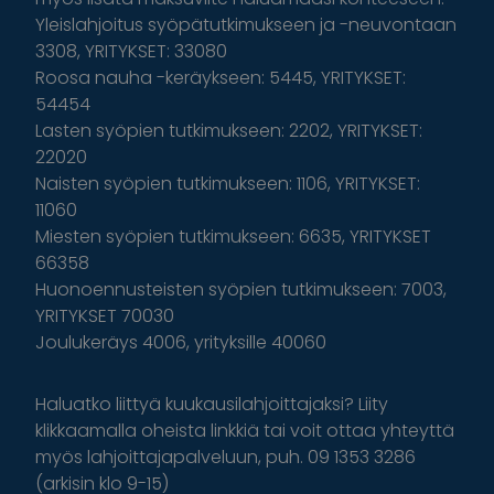
Yleislahjoitus syöpätutkimukseen ja -neuvontaan
3308, YRITYKSET: 33080
Roosa nauha -keräykseen: 5445, YRITYKSET:
54454
Lasten syöpien tutkimukseen: 2202, YRITYKSET:
22020
Naisten syöpien tutkimukseen: 1106, YRITYKSET:
11060
Miesten syöpien tutkimukseen: 6635, YRITYKSET
66358
Huonoennusteisten syöpien tutkimukseen: 7003,
YRITYKSET 70030
Joulukeräys 4006, yrityksille 40060
Haluatko liittyä kuukausilahjoittajaksi? Liity
klikkaamalla oheista linkkiä tai voit ottaa yhteyttä
myös lahjoittajapalveluun, puh. 09 1353 3286
(arkisin klo 9-15)