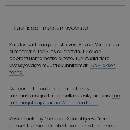
Lue lisää miesten syövistä
Puhdas sattuma paljasti kivessyövän. Viime kesä
ei mennyt kuten Elias oli olettanut. Kauan
odotettu lomamatka ei toteutunut, sillä tieto
kivessyövästä muutti suunnitelmat.
Lue Eliaksen
tarina.
Syöpäsäätiö on tukenut miesten syöpien
tutkimusta lahjoittajien tuella vuosikymmeniä.
Lue
tutkimusjohtaja Jarmo Wahlforsin blogi.
Koskettaako syöpä sinua? Uutiskirjeessämme
pääset lukemaan koskettavia tarinoita elämästä