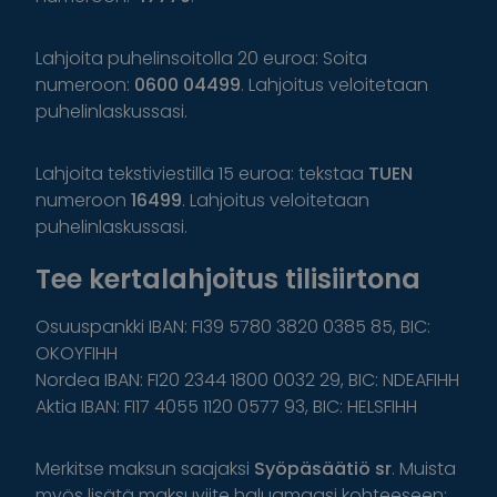
Lahjoita puhelinsoitolla 20 euroa: Soita
numeroon:
0600 04499
. Lahjoitus veloitetaan
puhelinlaskussasi.
Lahjoita tekstiviestillä 15 euroa: tekstaa
TUEN
numeroon
16499
. Lahjoitus veloitetaan
puhelinlaskussasi.
Tee kertalahjoitus tilisiirtona
Osuuspankki IBAN: FI39 5780 3820 0385 85, BIC:
OKOYFIHH
Nordea IBAN: FI20 2344 1800 0032 29, BIC: NDEAFIHH
Aktia IBAN: FI17 4055 1120 0577 93, BIC: HELSFIHH
Merkitse maksun saajaksi
Syöpäsäätiö sr
. Muista
myös lisätä maksuviite haluamaasi kohteeseen: