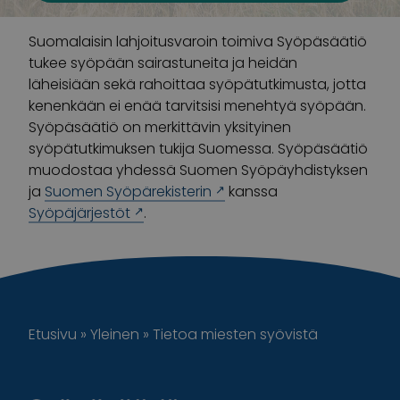
Suomalaisin lahjoitusvaroin toimiva Syöpäsäätiö
tukee syöpään sairastuneita ja heidän
läheisiään sekä rahoittaa syöpätutkimusta, jotta
kenenkään ei enää tarvitsisi menehtyä syöpään.
Syöpäsäätiö on merkittävin yksityinen
syöpätutkimuksen tukija Suomessa. Syöpäsäätiö
muodostaa yhdessä Suomen Syöpäyhdistyksen
ja
Suomen Syöpärekisterin
kanssa
Syöpäjärjestöt
.
Etusivu
»
Yleinen
»
Tietoa miesten syövistä