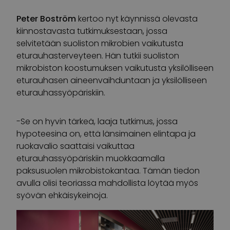
Peter Boström
kertoo nyt käynnissä olevasta
kiinnostavasta tutkimuksestaan, jossa
selvitetään suoliston mikrobien vaikutusta
eturauhasterveyteen. Hän tutkii suoliston
mikrobiston koostumuksen vaikutusta yksilölliseen
eturauhasen aineenvaihduntaan ja yksilölliseen
eturauhassyöpäriskiin.
-Se on hyvin tärkeä, laaja tutkimus, jossa
hypoteesina on, että länsimainen elintapa ja
ruokavalio saattaisi vaikuttaa
eturauhassyöpäriskiin muokkaamalla
paksusuolen mikrobistokantaa. Tämän tiedon
avulla olisi teoriassa mahdollista löytää myös
syövän ehkäisykeinoja.