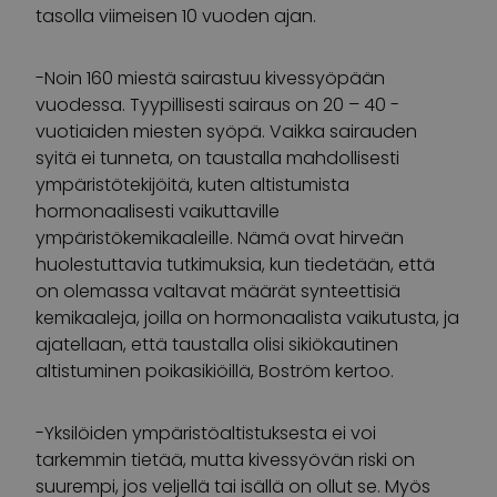
tasolla viimeisen 10 vuoden ajan.
-Noin 160 miestä sairastuu kivessyöpään
vuodessa. Tyypillisesti sairaus on 20 – 40 -
vuotiaiden miesten syöpä. Vaikka sairauden
syitä ei tunneta, on taustalla mahdollisesti
ympäristötekijöitä, kuten altistumista
hormonaalisesti vaikuttaville
ympäristökemikaaleille. Nämä ovat hirveän
huolestuttavia tutkimuksia, kun tiedetään, että
on olemassa valtavat määrät synteettisiä
kemikaaleja, joilla on hormonaalista vaikutusta, ja
ajatellaan, että taustalla olisi sikiökautinen
altistuminen poikasikiöillä, Boström kertoo.
-Yksilöiden ympäristöaltistuksesta ei voi
tarkemmin tietää, mutta kivessyövän riski on
suurempi, jos veljellä tai isällä on ollut se. Myös