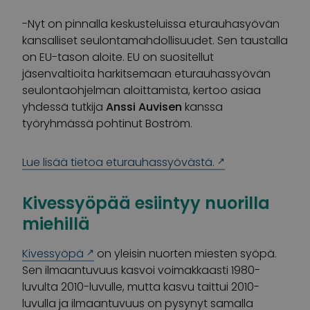
-Nyt on pinnalla keskusteluissa eturauhasyövän
kansalliset seulontamahdollisuudet. Sen taustalla
on EU-tason aloite. EU on suositellut
jäsenvaltioita harkitsemaan eturauhassyövän
seulontaohjelman aloittamista, kertoo asiaa
yhdessä tutkija
Anssi Auvisen
kanssa
työryhmässä pohtinut Boström.
Lue lisää tietoa eturauhassyövästä.
Kivessyöpää esiintyy nuorilla
miehillä
Kivessyöpä
on yleisin nuorten miesten syöpä.
Sen ilmaantuvuus kasvoi voimakkaasti 1980-
luvulta 2010-luvulle, mutta kasvu taittui 2010-
luvulla ja ilmaantuvuus on pysynyt samalla