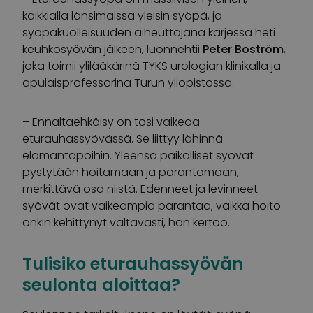
kaikkialla länsimaissa yleisin syöpä, ja
syöpäkuolleisuuden aiheuttajana kärjessä heti
keuhkosyövän jälkeen, luonnehtii
Peter Boström
,
joka toimii ylilääkärinä TYKS urologian klinikalla ja
apulaisprofessorina Turun yliopistossa.
– Ennaltaehkäisy on tosi vaikeaa
eturauhassyövässä. Se liittyy lähinnä
elämäntapoihin. Yleensä paikalliset syövät
pystytään hoitamaan ja parantamaan,
merkittävä osa niistä. Edenneet ja levinneet
syövät ovat vaikeampia parantaa, vaikka hoito
onkin kehittynyt valtavasti, hän kertoo.
Tulisiko eturauhassyövän
seulonta aloittaa?