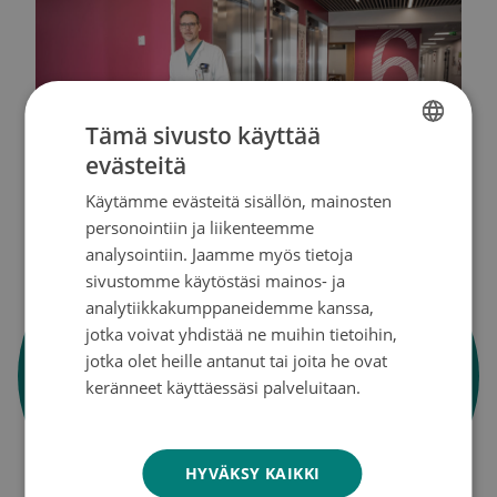
Tämä sivusto käyttää
evästeitä
FINNISH
Käytämme evästeitä sisällön, mainosten
SWEDISH
personointiin ja liikenteemme
ENGLISH
analysointiin. Jaamme myös tietoja
sivustomme käytöstäsi mainos- ja
“Meneillään on tutkimus, jossa
analytiikkakumppaneidemme kanssa,
hypoteesina on, että elintapa ja
jotka voivat yhdistää ne muihin tietoihin,
ruokavalio saattaisi vaikuttaa
jotka olet heille antanut tai joita he ovat
keränneet käyttäessäsi palveluitaan.
eturauhassyöpäriskiin
Tietosuojakäytäntö
muokkaamalla paksusuolen
mikrobistokantaa.”
HYVÄKSY KAIKKI