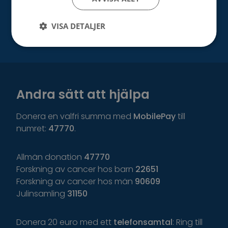
Bli vår samarbetspartner
VISA DETALJER
Andra sätt att hjälpa
Donera en valfri summa med
MobilePay
till
numret:
47770
.
Allmän donation
47770
Forskning av cancer hos barn
22651
Forskning av cancer hos män
90609
Julinsamling
31150
Donera 20 euro med ett
telefonsamtal
: Ring till