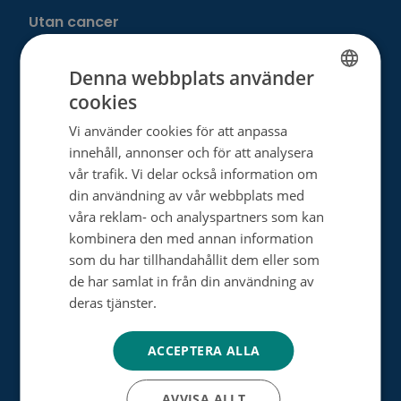
Utan cancer
Denna webbplats använder
Donera
cookies
FINNISH
Välj ditt eget sätt att hjälpa
Vi använder cookies för att anpassa
SWEDISH
innehåll, annonser och för att analysera
Bli månadsdonator
ENGLISH
vår trafik. Vi delar också information om
din användning av vår webbplats med
Engångsdonation
våra reklam- och analyspartners som kan
Bemärkelsedagsinsamling
kombinera den med annan information
som du har tillhandahållit dem eller som
Minnesgåva
de har samlat in från din användning av
deras tjänster.
Tietosuojakäytäntö
Minnesinsamling
Dagsverkesinsamling
ACCEPTERA ALLA
Testamentsdonation
AVVISA ALLT