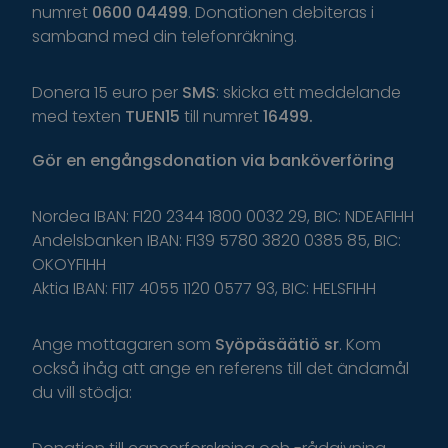
numret
0600 04499
. Donationen debiteras i
samband med din telefonräkning.
Donera 15 euro per
SMS
: skicka ett meddelande
med texten
TUEN15
till numret
16499.
Gör
en
engångsdonation
via
banköverföring
Nordea IBAN: FI20 2344 1800 0032 29, BIC: NDEAFIHH
Andelsbanken IBAN: FI39 5780 3820 0385 85, BIC:
OKOYFIHH
Aktia IBAN: FI17 4055 1120 0577 93, BIC: HELSFIHH
Ange
mottagaren
som
Syöpäsäätiö
sr
.
K
om
o
ckså
i
håg
a
tt
ange
en
r
eferens
t
il
l
d
et
ä
ndamål
du
v
ill
s
tödja
: