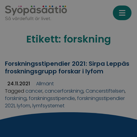
Skip to content
Etikett:
forskning
Forskningsstipendier 2021: Sirpa Leppäs
froskningsgrupp forskar i lyfom
24.11.2021
Allmänt
Tagged
cancer
,
cancerforskning
,
Cancerstiftelsen
,
forskning
,
forskningsstipendie
,
forskningsstipendier
2021
,
lyfom
,
lymfsystemet