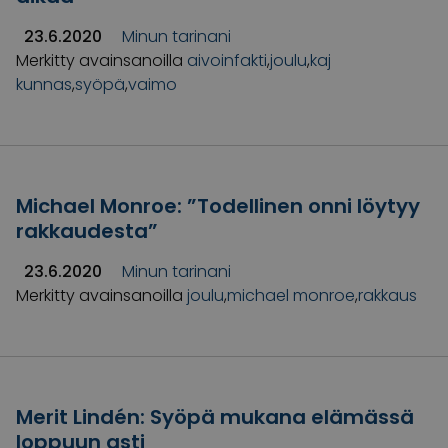
23.6.2020
Minun tarinani
Merkitty avainsanoilla
aivoinfakti
,
joulu
,
kaj
kunnas
,
syöpä
,
vaimo
Michael Monroe: ”Todellinen onni löytyy
rakkaudesta”
23.6.2020
Minun tarinani
Merkitty avainsanoilla
joulu
,
michael monroe
,
rakkaus
Merit Lindén: Syöpä mukana elämässä
loppuun asti