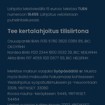
Lahjoita tekstiviestillä 15 euroa: tekstaa
TUEN
numeroon
16499
. Lahjoitus veloitetaan
puhelinlaskussasi.
Tee kertalahjoitus tilisiirtona
Osuuspankki IBAN: FI39 5780 3820 0385 85, BIC:
OKOYFIHH
Nordea IBAN: FI20 2344 1800 0032 29, BIC: NDEAFIHH
Aktia IBAN: FI17 4055 1120 0577 93, BIC: HELSFIHH
Merkitse maksun saajaksi
Syöpäsäätiö sr
. Muista
myös lisätä maksuviite haluamaasi kohteeseen:
Yleislahjoitus syöpätutkimukseen ja -neuvontaan
3308, YRITYKSET: 33080
Roosa nauha -keräykseen: 5445, YRITYKSET:
54454
Lasten syöpien tutkimukseen: 2202, YRITYKSET: