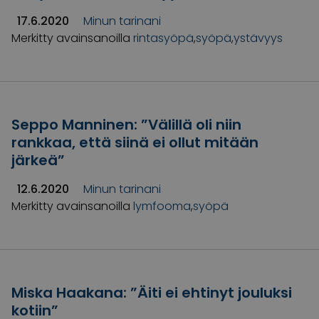
17.6.2020
Minun tarinani
Merkitty avainsanoilla
rintasyöpä
,
syöpä
,
ystävyys
Seppo Manninen: ”Välillä oli niin
rankkaa, että siinä ei ollut mitään
järkeä”
12.6.2020
Minun tarinani
Merkitty avainsanoilla
lymfooma
,
syöpä
Miska Haakana: ”Äiti ei ehtinyt jouluksi
kotiin”