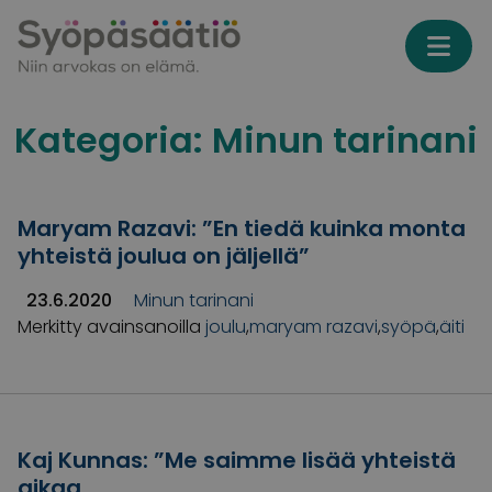
Skip to content
Kategoria:
Minun tarinani
Maryam Razavi: ”En tiedä kuinka monta
yhteistä joulua on jäljellä”
23.6.2020
Minun tarinani
Merkitty avainsanoilla
joulu
,
maryam razavi
,
syöpä
,
äiti
Kaj Kunnas: ”Me saimme lisää yhteistä
aikaa