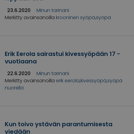
23.6.2020
Minun tarinani
Merkitty avainsanoilla
krooninen syöpä
,
syöpä
Erik Eerola sairastui kivessyöpään 17 -
vuotiaana
22.6.2020
Minun tarinani
Merkitty avainsanoilla
erik eerola
,
kivessyöpä
,
syöpä
nuorella
Kun toivo ystävän parantumisesta
viedään