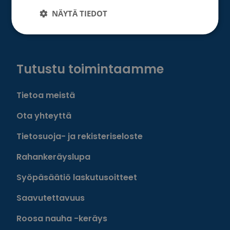
Puh. +358 9 1353 3286 (lahjoittajapalvelu)
Puh. +358 9 135 331 (vaihde)
NÄYTÄ TIEDOT
Facebook
Instagram
Twitter
Linkedin
Tutustu toimintaamme
Tietoa meistä
Ota yhteyttä
Tietosuoja- ja rekisteriseloste
Rahankeräyslupa
Syöpäsäätiö laskutusoitteet
Saavutettavuus
Roosa nauha -keräys