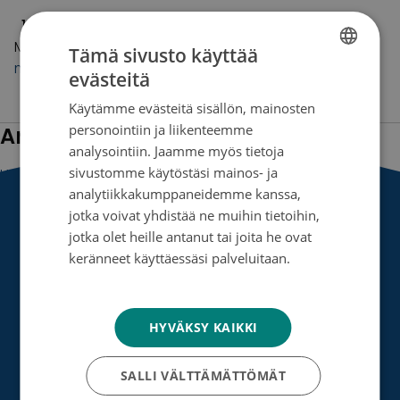
12.6.2020
Minun tarinani
Merkitty avainsanoilla
miska haakana
,
syöpä
,
äidin
Tämä sivusto käyttää
menetys
,
äiti
evästeitä
FINNISH
Käytämme evästeitä sisällön, mainosten
SWEDISH
personointiin ja liikenteemme
Artikkelien selaus
ENGLISH
analysointiin. Jaamme myös tietoja
sivustomme käytöstäsi mainos- ja
Uudemmat artikkelit
analytiikkakumppaneidemme kanssa,
jotka voivat yhdistää ne muihin tietoihin,
Etusivu
»
Minun tarinani
»
Sivu 7
jotka olet heille antanut tai joita he ovat
keränneet käyttäessäsi palveluitaan.
Tietosuojakäytäntö
HYVÄKSY KAIKKI
Syöpäsäätiö sr (y-tunnus 0237165-7)
SALLI VÄLTTÄMÄTTÖMÄT
Mäkelänkatu 2, 00500 Helsinki