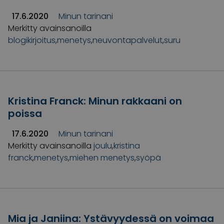
17.6.2020
Minun tarinani
Merkitty avainsanoilla
blogikirjoitus
,
menetys
,
neuvontapalvelut
,
suru
Kristina Franck: Minun rakkaani on
poissa
17.6.2020
Minun tarinani
Merkitty avainsanoilla
joulu
,
kristina
franck
,
menetys
,
miehen menetys
,
syöpä
Mia ja Janiina: Ystävyydessä on voimaa