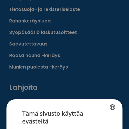
Tietosuoja- ja rekisteriseloste
Rahankeräyslupa
Syöpäsäätiö laskutusoitteet
Saavutettavuus
Roosa nauha -keräys
Munien puolesta -keräys
Lahjoita
Löydä oma tapasi auttaa
Tämä sivusto käyttää
Liity kuukausilahjoittajaksi
evästeitä
FINNISH
Tee kertalahjoitus