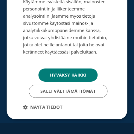
Käytämme evästeitä sisällön, mainosten
SWEDISH
Tee muistolahja
personointiin ja liikenteemme
ENGLISH
analysointiin. Jaamme myös tietoja
Perusta merkkipäiväkeräys
sivustomme käytöstäsi mainos- ja
analytiikkakumppaneidemme kanssa,
Perusta muistokeräys
jotka voivat yhdistää ne muihin tietoihin,
Perusta oma keräyksesi
jotka olet heille antanut tai joita he ovat
keränneet käyttäessäsi palveluitaan.
Perusta päivätyökeräys
Tietosuojakäytäntö
Tutustu testamenttilahjoitukseen
HYVÄKSY KAIKKI
Suurlahjoitus
SALLI VÄLTTÄMÄTTÖMÄT
Yrityksille
NÄYTÄ TIEDOT