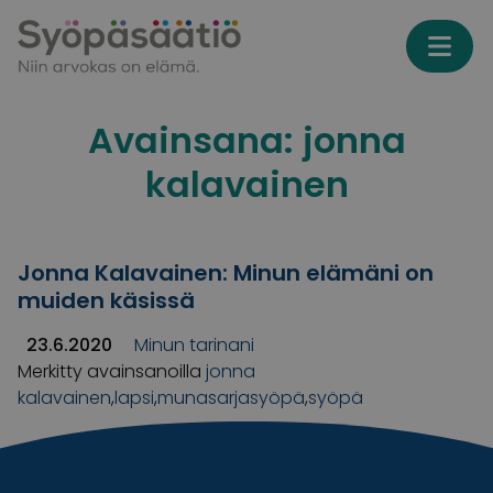
Skip to content
Avainsana:
jonna
kalavainen
Jonna Kalavainen: Minun elämäni on
muiden käsissä
23.6.2020
Minun tarinani
Merkitty avainsanoilla
jonna
kalavainen
,
lapsi
,
munasarjasyöpä
,
syöpä