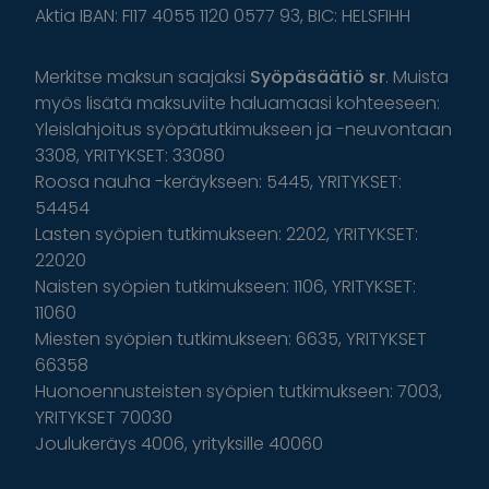
Aktia IBAN: FI17 4055 1120 0577 93, BIC: HELSFIHH
Merkitse maksun saajaksi
Syöpäsäätiö sr
. Muista
myös lisätä maksuviite haluamaasi kohteeseen:
Yleislahjoitus syöpätutkimukseen ja -neuvontaan
3308, YRITYKSET: 33080
Roosa nauha -keräykseen: 5445, YRITYKSET:
54454
Lasten syöpien tutkimukseen: 2202, YRITYKSET:
22020
Naisten syöpien tutkimukseen: 1106, YRITYKSET:
11060
Miesten syöpien tutkimukseen: 6635, YRITYKSET
66358
Huonoennusteisten syöpien tutkimukseen: 7003,
YRITYKSET 70030
Joulukeräys 4006, yrityksille 40060