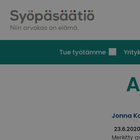
Skip to content
Tue työtämme
Yrityk
A
Jonna Ka
23.6.202
Merkitty a