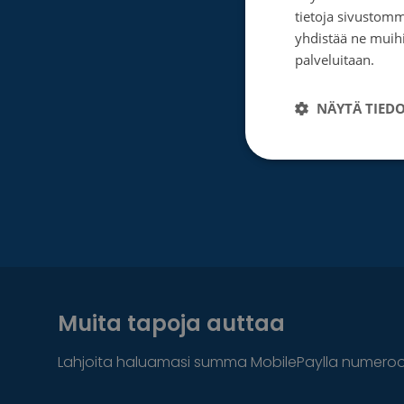
tietoja sivustom
yhdistää ne muihin
palveluitaan.
Tie
NÄYTÄ TIED
Muita tapoja auttaa
Lahjoita haluamasi summa MobilePaylla numero