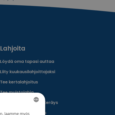
Lahjoita
Löydä oma tapasi auttaa
Liity kuukausilahjoittajaksi
Tee kertalahjoitus
Tee muistolahja
Perusta merkkipäiväkeräys
Perusta muistokeräys
iin. Jaamme myös
FINNISH