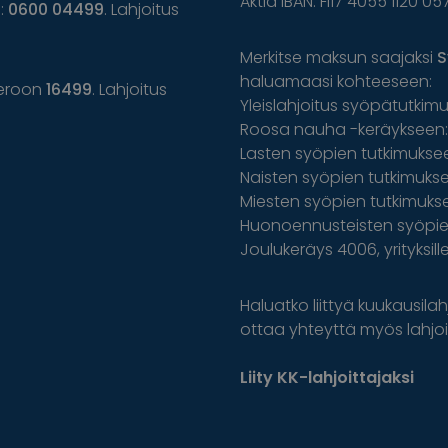
Aktia IBAN: FI17 4055 1120 05
n:
0600 04499
. Lahjoitus
Merkitse maksun saajaksi
S
haluamaasi kohteeseen:
eroon
16499
. Lahjoitus
Yleislahjoitus syöpätutkim
Roosa nauha -keräykseen: 
Lasten syöpien tutkimuksee
Naisten syöpien tutkimuksee
Miesten syöpien tutkimuks
Huonoennusteisten syöpien
Joulukeräys 4006, yrityksil
Haluatko liittyä kuukausilahj
ottaa yhteyttä myös lahjoit
Liity KK-lahjoittajaksi