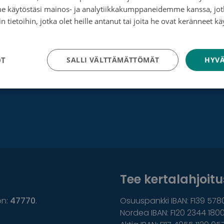
me käytöstäsi mainos- ja analytiikkakumppaneidemme kanssa, jot
Roosa nauha -keräys
 tietoihin, jotka olet heille antanut tai joita he ovat keränneet kä
tosuojakäytäntö
Munien puolesta -keräys
OT
SALLI VÄLTTÄMÄTTÖMÄT
HYVÄ
Tee kertalahjoitus
on:
47770
.
Osuuspankki IBAN: FI39 578
Nordea IBAN: FI20 2344 1800