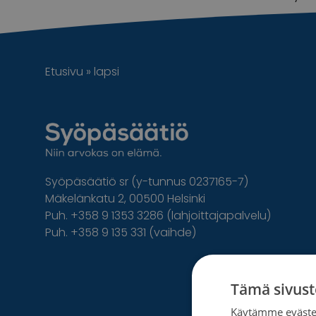
Etusivu
»
lapsi
Syöpäsäätiö sr (y-tunnus 0237165-7)
Mäkelänkatu 2, 00500 Helsinki
Puh. +358 9 1353 3286 (lahjoittajapalvelu)
Puh. +358 9 135 331 (vaihde)
Facebook
Instagram
Twitter
Linkedin
Tämä sivust
Käytämme evästei