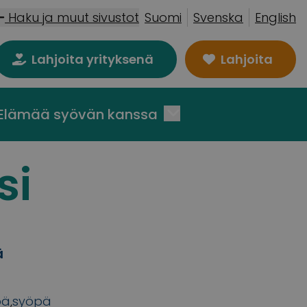
Haku ja muut sivustot
Suomi
Svenska
English
Lahjoita yrityksenä
Lahjoita
Elämää syövän kanssa
si
ä
pä
,
syöpä