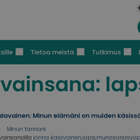
sille
Tietoa meistä
Tutkimus
vainsana:
lap
lavainen: Minun elämäni on muiden käsiss
0
Minun tarinani
vainsanoilla
jonna kalavainen
,
lapsi
,
munasarjasyö