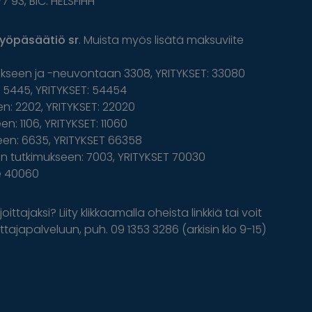
77 93, BIC: HELSFIHH
yöpäsäätiö sr
. Muista myös lisätä maksuviite
ukseen ja -neuvontaan 3308, YRITYKSET: 33080
5445, YRITYKSET: 54454
n: 2202, YRITYKSET: 22020
n: 1106, YRITYKSET: 11060
een: 6635, YRITYKSET 66358
 tutkimukseen: 7003, YRITYKSET 70030
le 40060
oittajaksi? Liity klikkaamalla oheista linkkiä tai voit
tajapalveluun, puh. 09 1353 3286 (arkisin klo 9-15)