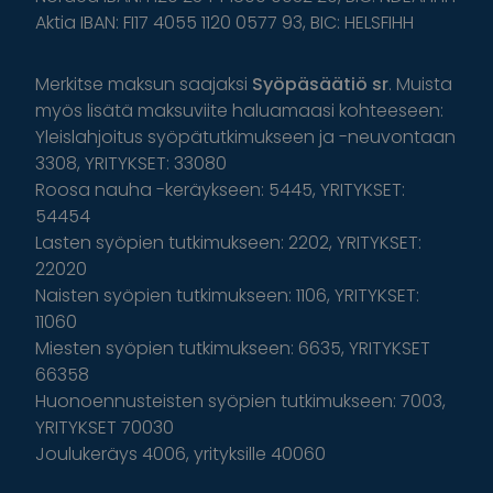
Aktia IBAN: FI17 4055 1120 0577 93, BIC: HELSFIHH
Merkitse maksun saajaksi
Syöpäsäätiö sr
. Muista
myös lisätä maksuviite haluamaasi kohteeseen:
Yleislahjoitus syöpätutkimukseen ja -neuvontaan
3308, YRITYKSET: 33080
Roosa nauha -keräykseen: 5445, YRITYKSET:
54454
Lasten syöpien tutkimukseen: 2202, YRITYKSET:
22020
Naisten syöpien tutkimukseen: 1106, YRITYKSET:
11060
Miesten syöpien tutkimukseen: 6635, YRITYKSET
66358
Huonoennusteisten syöpien tutkimukseen: 7003,
YRITYKSET 70030
Joulukeräys 4006, yrityksille 40060