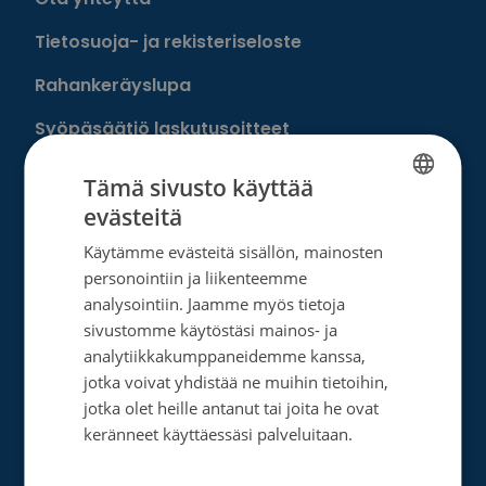
Tietosuoja- ja rekisteriseloste
Rahankeräyslupa
Syöpäsäätiö laskutusoitteet
Saavutettavuus
Tämä sivusto käyttää
evästeitä
Roosa nauha -keräys
FINNISH
Käytämme evästeitä sisällön, mainosten
Munien puolesta -keräys
SWEDISH
personointiin ja liikenteemme
ENGLISH
analysointiin. Jaamme myös tietoja
Lahjoita
sivustomme käytöstäsi mainos- ja
analytiikkakumppaneidemme kanssa,
jotka voivat yhdistää ne muihin tietoihin,
Löydä oma tapasi auttaa
jotka olet heille antanut tai joita he ovat
Liity kuukausilahjoittajaksi
keränneet käyttäessäsi palveluitaan.
Tietosuojakäytäntö
Tee kertalahjoitus