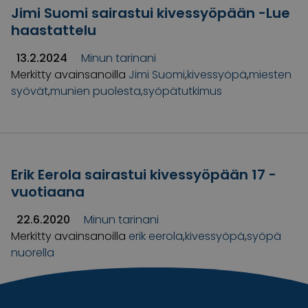
Jimi Suomi sairastui kivessyöpään -Lue
haastattelu
13.2.2024
Minun tarinani
Merkitty avainsanoilla
Jimi Suomi
,
kivessyöpä
,
miesten
syövät
,
munien puolesta
,
syöpätutkimus
Erik Eerola sairastui kivessyöpään 17 -
vuotiaana
22.6.2020
Minun tarinani
Merkitty avainsanoilla
erik eerola
,
kivessyöpä
,
syöpä
nuorella