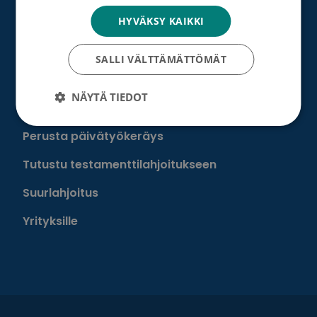
HYVÄKSY KAIKKI
Tee muistolahja
Perusta merkkipäiväkeräys
SALLI VÄLTTÄMÄTTÖMÄT
Perusta muistokeräys
NÄYTÄ TIEDOT
Perusta oma keräyksesi
Perusta päivätyökeräys
Tutustu testamenttilahjoitukseen
Suurlahjoitus
Yrityksille