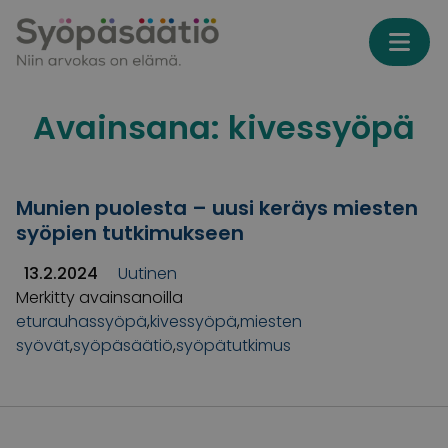
Skip to content
Avainsana:
kivessyöpä
Munien puolesta – uusi keräys miesten
syöpien tutkimukseen
13.2.2024
Uutinen
Merkitty avainsanoilla
eturauhassyöpä
,
kivessyöpä
,
miesten
syövät
,
syöpäsäätiö
,
syöpätutkimus