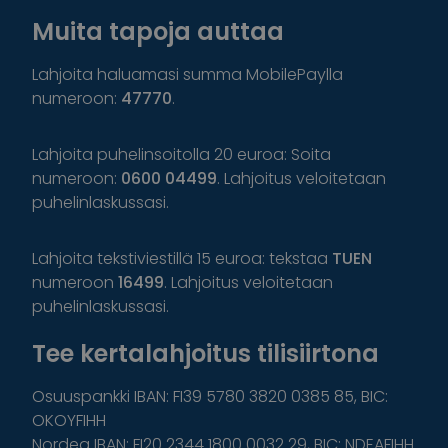
Muita tapoja auttaa
Lahjoita haluamasi summa MobilePaylla
numeroon:
47770
.
Lahjoita puhelinsoitolla 20 euroa: Soita
numeroon:
0600 04499
. Lahjoitus veloitetaan
puhelinlaskussasi.
Lahjoita tekstiviestillä 15 euroa: tekstaa
TUEN
numeroon
16499
. Lahjoitus veloitetaan
puhelinlaskussasi.
Tee kertalahjoitus tilisiirtona
Osuuspankki IBAN: FI39 5780 3820 0385 85, BIC:
OKOYFIHH
Nordea IBAN: FI20 2344 1800 0032 29, BIC: NDEAFIHH