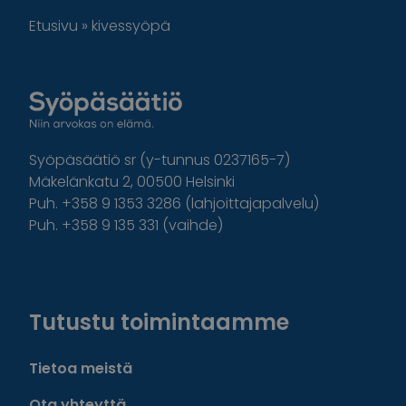
Etusivu
»
kivessyöpä
Syöpäsäätiö sr (y-tunnus 0237165-7)
Mäkelänkatu 2, 00500 Helsinki
Puh. +358 9 1353 3286 (lahjoittajapalvelu)
Puh. +358 9 135 331 (vaihde)
Facebook
Instagram
Twitter
Linkedin
Tutustu toimintaamme
Tietoa meistä
Ota yhteyttä