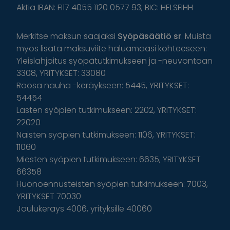
Aktia IBAN: FI17 4055 1120 0577 93, BIC: HELSFIHH
Merkitse maksun saajaksi
Syöpäsäätiö sr
. Muista
myös lisätä maksuviite haluamaasi kohteeseen:
Yleislahjoitus syöpätutkimukseen ja -neuvontaan
3308, YRITYKSET: 33080
Roosa nauha -keräykseen: 5445, YRITYKSET:
54454
Lasten syöpien tutkimukseen: 2202, YRITYKSET:
22020
Naisten syöpien tutkimukseen: 1106, YRITYKSET:
11060
Miesten syöpien tutkimukseen: 6635, YRITYKSET
66358
Huonoennusteisten syöpien tutkimukseen: 7003,
YRITYKSET 70030
Joulukeräys 4006, yrityksille 40060