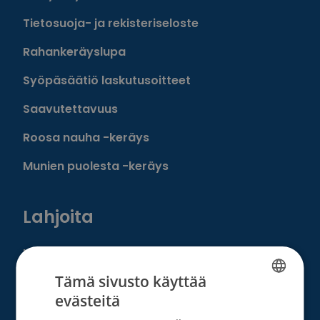
Tietosuoja- ja rekisteriseloste
Rahankeräyslupa
Syöpäsäätiö laskutusoitteet
Saavutettavuus
Roosa nauha -keräys
Munien puolesta -keräys
Lahjoita
Löydä oma tapasi auttaa
Tämä sivusto käyttää
Liity kuukausilahjoittajaksi
evästeitä
FINNISH
Tee kertalahjoitus