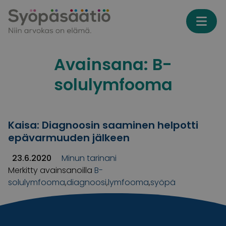
Skip to content
Avainsana:
B-
solulymfooma
Kaisa: Diagnoosin saaminen helpotti
epävarmuuden jälkeen
23.6.2020
Minun tarinani
Merkitty avainsanoilla
B-
solulymfooma
,
diagnoosi
,
lymfooma
,
syöpä