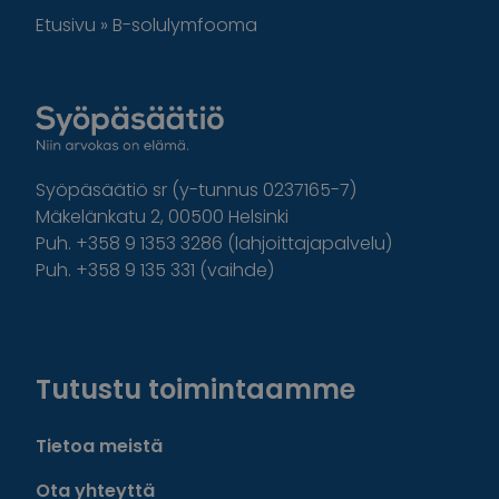
Etusivu
»
B-solulymfooma
Syöpäsäätiö sr (y-tunnus 0237165-7)
Mäkelänkatu 2, 00500 Helsinki
Puh. +358 9 1353 3286 (lahjoittajapalvelu)
Puh. +358 9 135 331 (vaihde)
Facebook
Instagram
Twitter
Linkedin
Tutustu toimintaamme
Tietoa meistä
Ota yhteyttä