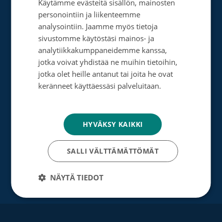
Käytämme evästeitä sisällön, mainosten
SWEDISH
Tee muistolahja
personointiin ja liikenteemme
ENGLISH
analysointiin. Jaamme myös tietoja
Perusta merkkipäiväkeräys
sivustomme käytöstäsi mainos- ja
analytiikkakumppaneidemme kanssa,
Perusta muistokeräys
jotka voivat yhdistää ne muihin tietoihin,
Perusta oma keräyksesi
jotka olet heille antanut tai joita he ovat
keränneet käyttäessäsi palveluitaan.
Perusta päivätyökeräys
Tietosuojakäytäntö
Tutustu testamenttilahjoitukseen
HYVÄKSY KAIKKI
Suurlahjoitus
SALLI VÄLTTÄMÄTTÖMÄT
Yrityksille
NÄYTÄ TIEDOT