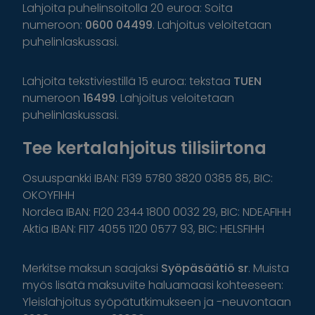
Lahjoita puhelinsoitolla 20 euroa: Soita
numeroon:
0600 04499
. Lahjoitus veloitetaan
puhelinlaskussasi.
Lahjoita tekstiviestillä 15 euroa: tekstaa
TUEN
numeroon
16499
. Lahjoitus veloitetaan
puhelinlaskussasi.
Tee kertalahjoitus tilisiirtona
Osuuspankki IBAN: FI39 5780 3820 0385 85, BIC:
OKOYFIHH
Nordea IBAN: FI20 2344 1800 0032 29, BIC: NDEAFIHH
Aktia IBAN: FI17 4055 1120 0577 93, BIC: HELSFIHH
Merkitse maksun saajaksi
Syöpäsäätiö sr
. Muista
myös lisätä maksuviite haluamaasi kohteeseen:
Yleislahjoitus syöpätutkimukseen ja -neuvontaan