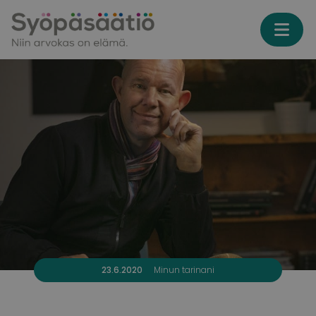
Skip to content
23.6.2020
Minun tarinani