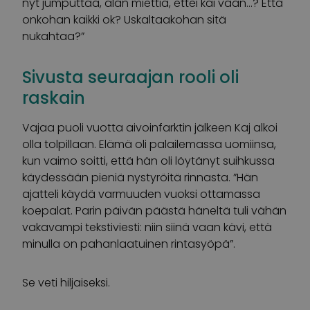
nyt jumputtaa, alan miettiä, ettei kai vaan…? Että
onkohan kaikki ok? Uskaltaakohan sitä
nukahtaa?”
Sivusta seuraajan rooli oli
raskain
Vajaa puoli vuotta aivoinfarktin jälkeen Kaj alkoi
olla tolpillaan. Elämä oli palailemassa uomiinsa,
kun vaimo soitti, että hän oli löytänyt suihkussa
käydessään pieniä nystyröitä rinnasta. ”Hän
ajatteli käydä varmuuden vuoksi ottamassa
koepalat. Parin päivän päästä häneltä tuli vähän
vakavampi tekstiviesti: niin siinä vaan kävi, että
minulla on pahanlaatuinen rintasyöpä”.
Se veti hiljaiseksi.