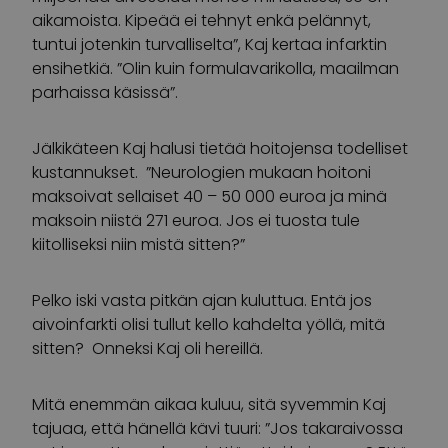
aikamoista. Kipeää ei tehnyt enkä pelännyt,
tuntui jotenkin turvalliselta”, Kaj kertaa infarktin
ensihetkiä. ”Olin kuin formulavarikolla, maailman
parhaissa käsissä”.
Jälkikäteen Kaj halusi tietää hoitojensa todelliset
kustannukset. ”Neurologien mukaan hoitoni
maksoivat sellaiset 40 – 50 000 euroa ja minä
maksoin niistä 271 euroa. Jos ei tuosta tule
kiitolliseksi niin mistä sitten?”
Pelko iski vasta pitkän ajan kuluttua. Entä jos
aivoinfarkti olisi tullut kello kahdelta yöllä, mitä
sitten? Onneksi Kaj oli hereillä.
Mitä enemmän aikaa kuluu, sitä syvemmin Kaj
tajuaa, että hänellä kävi tuuri: ”Jos takaraivossa