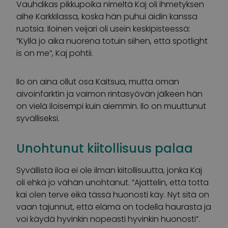
Vauhdikas pikkupoika nimeltä Kaj oli ihmetyksen
aihe Karkkilassa, koska hän puhui äidin kanssa
ruotsia. Iloinen veijari oli usein keskipisteessä:
”Kyllä jo aika nuorena totuin siihen, että spotlight
is on me”, Kaj pohtii.
Ilo on aina ollut osa Kaitsua, mutta oman
aivoinfarktin ja vaimon rintasyövän jälkeen hän
on vielä iloisempi kuin aiemmin. Ilo on muuttunut
syvälliseksi.
Unohtunut kiitollisuus palaa
Syvällistä iloa ei ole ilman kiitollisuutta, jonka Kaj
oli ehkä jo vähän unohtanut. ”Ajattelin, että totta
kai olen terve eikä tässä huonosti käy. Nyt sitä on
vaan tajunnut, että elämä on todella haurasta ja
voi käydä hyvinkin nopeasti hyvinkin huonosti”.