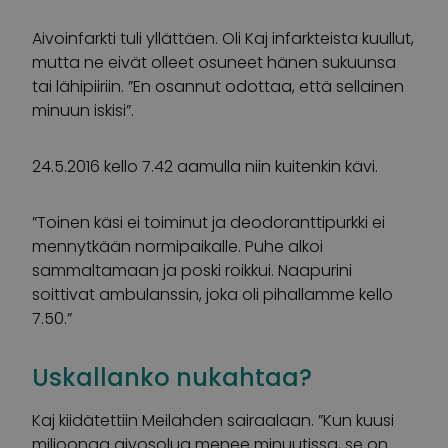
Aivoinfarkti tuli yllättäen. Oli Kaj infarkteista kuullut,
mutta ne eivät olleet osuneet hänen sukuunsa
tai lähipiiriin. ”En osannut odottaa, että sellainen
minuun iskisi”.
24.5.2016 kello 7.42 aamulla niin kuitenkin kävi.
”Toinen käsi ei toiminut ja deodoranttipurkki ei
mennytkään normipaikalle. Puhe alkoi
sammaltamaan ja poski roikkui. Naapurini
soittivat ambulanssin, joka oli pihallamme kello
7.50.”
Uskallanko nukahtaa?
Kaj kiidätettiin Meilahden sairaalaan. ”Kun kuusi
miljoonaa aivosolua menee minuutissa, se on