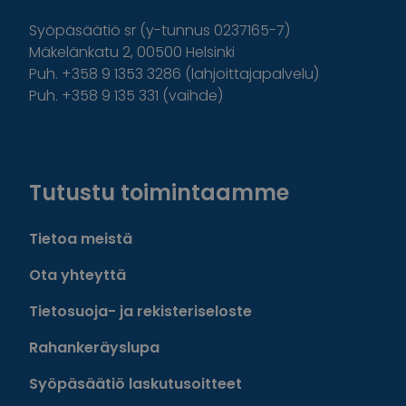
Syöpäsäätiö sr (y-tunnus 0237165-7)
Mäkelänkatu 2, 00500 Helsinki
Puh. +358 9 1353 3286 (lahjoittajapalvelu)
Puh. +358 9 135 331 (vaihde)
Facebook
Instagram
Twitter
Linkedin
Tutustu toimintaamme
Tietoa meistä
Ota yhteyttä
Tietosuoja- ja rekisteriseloste
Rahankeräyslupa
Syöpäsäätiö laskutusoitteet