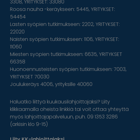
3308, YRITYKSET: 33080
Roosa nauha -keräykseen: 5445, YRITYKSET:
54454
Lasten syöpien tutkimukseen: 2202, YRITYKSET:
22020
Naisten syöpien tutkimukseen: 1106, YRITYKSET:
11060
Miesten syöpien tutkimukseen: 6635, YRITYKSET
66358
Huonoennusteisten syöpien tutkimukseen: 7003,
YRITYKSET 70030
Joulukeräys 4006, yrityksille 40060
Haluatko liittyä kuukausilahjoittajaksi? Liity
klikkaamalla oheista linkkiä tai voit ottaa yhteyttä
myös lahjoittajapalveluun, puh. 09 1353 3286
(arkisin klo 9-15)
Liity KK-lahjoittajaksi