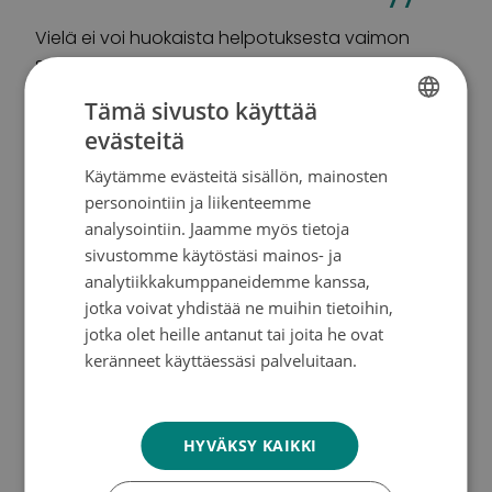
Vielä ei voi huokaista helpotuksesta vaimon
sairauden osalta, mutta kahden vuoden ajan
syöpä on saatu pysymään aisoissa. Hyvältä siis
Tämä sivusto käyttää
näyttää. ”Nyt kun vaimoa katselen, niin jos hän ei
evästeitä
ole elämänsä kunnossa, niin ei hän siitä
FINNISH
kaukanakaan ole. Me saimme uutta, yhteistä
Käytämme evästeitä sisällön, mainosten
SWEDISH
aikaa”.
personointiin ja liikenteemme
ENGLISH
analysointiin. Jaamme myös tietoja
sivustomme käytöstäsi mainos- ja
Sairauksista seurasi kaksi suurta asiaa. Ensiksi Kaj
analytiikkakumppaneidemme kanssa,
ymmärsi olevansa kuolevainen. ”Kyllä radiossa ja
jotka voivat yhdistää ne muihin tietoihin,
telkkarissa voi alkaa luulemaan itsestään liikoja.
jotka olet heille antanut tai joita he ovat
Ennen ajattelin, että mä painan vaan.”
keränneet käyttäessäsi palveluitaan.
Tietosuojakäytäntö
Toinen järisyttävä muutos oli se, että mies
löysi
tämä riittää -fiiliksen.
HYVÄKSY KAIKKI
”Olen saanut jo niin paljon 56-vuotiaalta