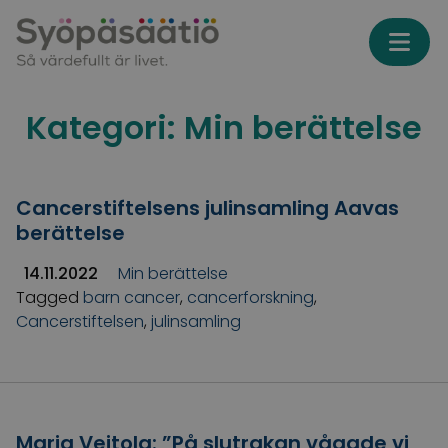
Skip to content
Kategori:
Min berättelse
Cancerstiftelsens julinsamling Aavas
berättelse
14.11.2022
Min berättelse
Tagged
barn cancer
,
cancerforskning
,
Cancerstiftelsen
,
julinsamling
Maria Veitola: ”På slutrakan vågade vi