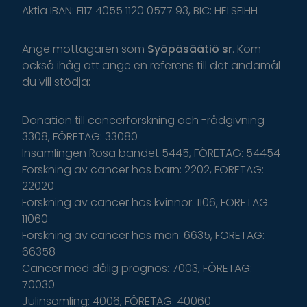
Aktia IBAN: FI17 4055 1120 0577 93, BIC: HELSFIHH
Ange
mottagaren
som
Syöpäsäätiö
sr
.
K
om
o
ckså
i
håg
a
tt
ange
en
r
eferens
t
il
l
d
et
ä
ndamål
du
v
ill
s
tödja
:
Donation till cancerforskning och -rådgivning
3308, FÖRETAG: 33080
Insamlingen Rosa bandet 5445, FÖRETAG: 54454
Forskning av cancer hos barn: 2202, FÖRETAG:
22020
Forskning av cancer hos kvinnor: 1106, FÖRETAG:
11060
Forskning av cancer hos män: 6635, FÖRETAG:
66358
Cancer med dålig prognos: 7003, FÖRETAG:
70030
Julinsamling: 4006, FÖRETAG: 40060