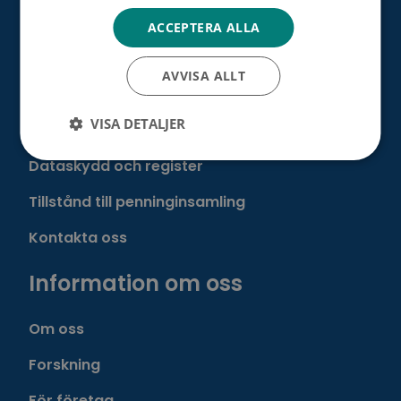
Cancerstiftelsen sr (FO-nummer 0237165-7)
ACCEPTERA ALLA
Backasgatan 2, 00500 Helsingfors,
Tfn. 09 135 331
AVVISA ALLT
VISA DETALJER
Dataskydd och register
Tillstånd till penninginsamling
Kontakta oss
Information om oss
Om oss
Forskning
För företag