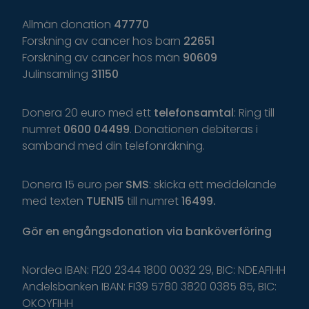
Allmän donation
47770
Forskning av cancer hos barn
22651
Forskning av cancer hos män
90609
Julinsamling
31150
Donera 20 euro med ett
telefonsamtal
: Ring till
numret
0600 04499
. Donationen debiteras i
samband med din telefonräkning.
Donera 15 euro per
SMS
: skicka ett meddelande
med texten
TUEN15
till numret
16499.
Gör
en
engångsdonation
via
banköverföring
Nordea IBAN: FI20 2344 1800 0032 29, BIC: NDEAFIHH
Andelsbanken IBAN: FI39 5780 3820 0385 85, BIC:
OKOYFIHH