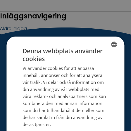
Inläggsnavigering
Äldre inlägg
Nyare inlägg
Denna webbplats använder
Hem
»
Min berättelse
»
Sida 2
cookies
FINNISH
Vi använder cookies för att anpassa
SWEDISH
innehåll, annonser och för att analysera
ENGLISH
vår trafik. Vi delar också information om
din användning av vår webbplats med
Cancerstiftelsen verkar med donerade medel
våra reklam- och analyspartners som kan
och finansierar finländsk cancerforskning, främjar
kombinera den med annan information
förebyggandet av cancer och stöder de
som du har tillhandahållit dem eller som
insjuknade och deras närstående.
de har samlat in från din användning av
deras tjänster.
Tietosuojakäytäntö