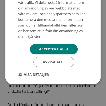
ENGLISH
exakt så som mamman.
vår trafik. Vi delar också information om
din användning av vår webbplats med
våra reklam- och analyspartners som kan
Men det blev inte så. Då föll Janina ner på knä
kombinera den med annan information
och grät. ”Det var ett känsloladdat ögonblick.
som du har tillhandahållit dem eller som
Jag insåg hur tidigt cancern hade upptäckts,
de har samlat in från din användning av
och till all lycka var jag med om den där
deras tjänster.
Tietosuojakäytäntö
mammografin”.
ACCEPTERA ALLA
Sedan ringde läkaren och berättade att Janina
bär på en sällsynt BRCA 2-gen, som medför ökad
AVVISA ALLT
risk för cancer i såväl bröst som äggstockar.
Janina bär alltså på en ärftlig genetisk defekt.
Det visade sig att sannolikheten var stor för ett
VISA DETALJER
återfall i bröstcancer. Läkaren ställde en
omskakande fråga: ”Vad anser du om tanken att
vi skulle ta bort allting?”
Detta förslag kändes hemskt, men Janina