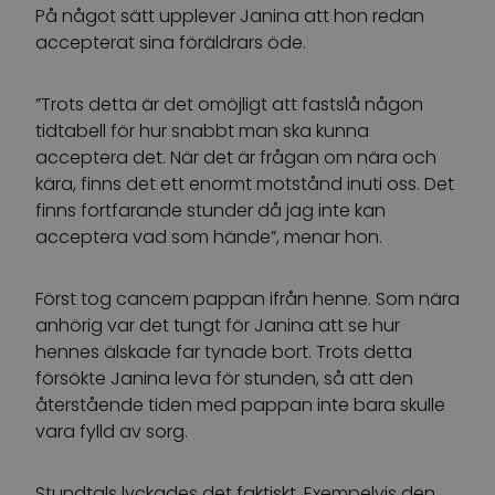
På något sätt upplever Janina att hon redan
accepterat sina föräldrars öde.
”Trots detta är det omöjligt att fastslå någon
tidtabell för hur snabbt man ska kunna
acceptera det. När det är frågan om nära och
kära, finns det ett enormt motstånd inuti oss. Det
finns fortfarande stunder då jag inte kan
acceptera vad som hände”, menar hon.
Först tog cancern pappan ifrån henne. Som nära
anhörig var det tungt för Janina att se hur
hennes älskade far tynade bort. Trots detta
försökte Janina leva för stunden, så att den
återstående tiden med pappan inte bara skulle
vara fylld av sorg.
Stundtals lyckades det faktiskt. Exempelvis den