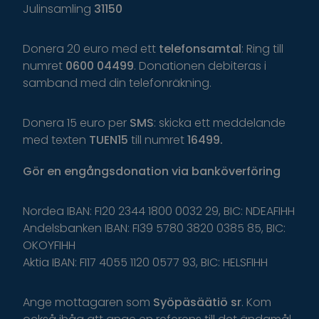
Julinsamling
31150
Donera 20 euro med ett
telefonsamtal
: Ring till
numret
0600 04499
. Donationen debiteras i
samband med din telefonräkning.
Donera 15 euro per
SMS
: skicka ett meddelande
med texten
TUEN15
till numret
16499.
Gör
en
engångsdonation
via
banköverföring
Nordea IBAN: FI20 2344 1800 0032 29, BIC: NDEAFIHH
Andelsbanken IBAN: FI39 5780 3820 0385 85, BIC:
OKOYFIHH
Aktia IBAN: FI17 4055 1120 0577 93, BIC: HELSFIHH
Ange
mottagaren
som
Syöpäsäätiö
sr
.
K
om