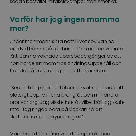
sedan beställer mirakelsvampar från Amerika.”
Varför har jag ingen mamma
mer?
Under mammans sista natt i livet sov Janina
bredvid henne på sjukhuset. Den natten var inte
lätt. Janina vaknade upprepade gånger av att
hon hörde sin mammas andningsuppehåll och
trodde då varje gång att detta var slutet.
”Sedan kring sjutiden följande kväll stannade allt
plötsligt upp. Min ena bror grät och min andra
bror var arg. Jag visste inte åt vilket håll jag skulle
titta. Jag ringde bara på klockan så att
sköterskan skulle skynda sig dit”.
Mammans bortgång väckte uppskakande