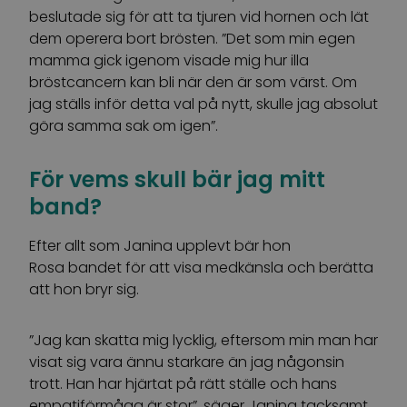
beslutade sig för att ta tjuren vid hornen och lät
dem operera bort brösten. ”Det som min egen
mamma gick igenom visade mig hur illa
bröstcancern kan bli när den är som värst. Om
jag ställs inför detta val på nytt, skulle jag absolut
göra samma sak om igen”.
För vems skull bär jag mitt
band?
Efter allt som Janina upplevt bär hon
Rosa bandet för att visa medkänsla och berätta
att hon bryr sig.
”Jag kan skatta mig lycklig, eftersom min man har
visat sig vara ännu starkare än jag någonsin
trott. Han har hjärtat på rätt ställe och hans
empatiförmåga är stor”, säger Janina tacksamt.