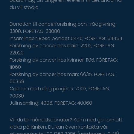
o
ckså
i
håg
a
tt
ange
en
r
eferens
t
il
l
d
et
ä
ndamål
du
v
ill
s
tödja
:
Donation till cancerforskning och -rådgivning
3308, FÖRETAG: 33080
Insamlingen Rosa bandet 5445, FÖRETAG: 54454
Forskning av cancer hos barn: 2202, FÖRETAG:
22020
Forskning av cancer hos kvinnor: 1106, FÖRETAG:
11060
Forskning av cancer hos män: 6635, FÖRETAG:
66358
Cancer med dålig prognos: 7003, FÖRETAG:
70030
Julinsamling: 4006, FÖRETAG: 40060
Vill du bli månadsdonator? Kom med genom att
klicka på länken. Du kan även kontakta vår