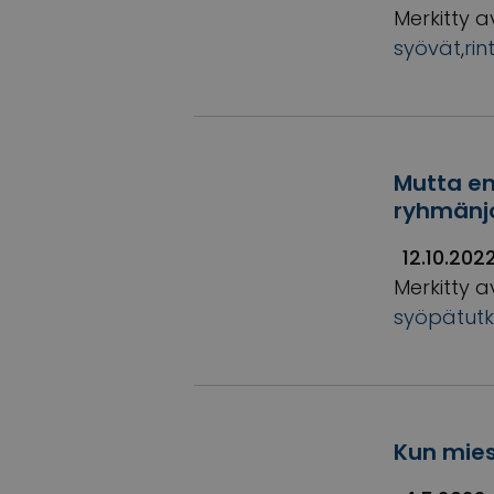
Merkitty a
syövät
,
ri
Mutta en
ryhmänjo
12.10.202
Merkitty a
syöpätutk
Kun mies