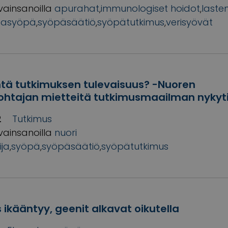
vainsanoilla
apurahat
,
immunologiset hoidot
,
laste
ntasyöpä
,
syöpäsäätiö
,
syöpätutkimus
,
verisyövät
tä tutkimuksen tulevaisuus? -Nuoren
htajan mietteitä tutkimusmaailman nykyti
2
Tutkimus
vainsanoilla
nuori
ija
,
syöpä
,
syöpäsäätiö
,
syöpätutkimus
 ikääntyy, geenit alkavat oikutella