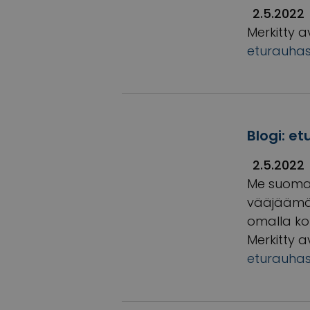
2.5.2022
Merkitty a
eturauha
Blogi: e
2.5.2022
Me suomal
vääjäämät
omalla ko
Merkitty a
eturauha