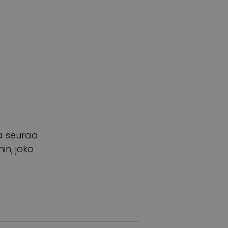
ä seuraa
n, joko