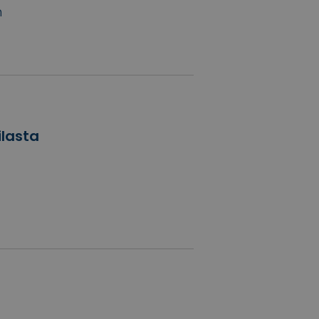
n
lasta