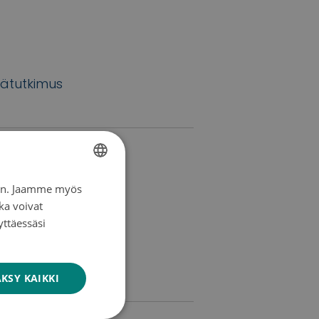
ätutkimus
a nauha -
iin. Jaamme myös
FINNISH
ka voivat
SWEDISH
yttäessäsi
ENGLISH
KSY KAIKKI