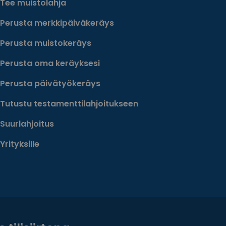
Tee muistolahja
Perusta merkkipäiväkeräys
Perusta muistokeräys
Perusta oma keräyksesi
Perusta päivätyökeräys
Tutustu testamenttilahjoitukseen
Suurlahjoitus
Yrityksille