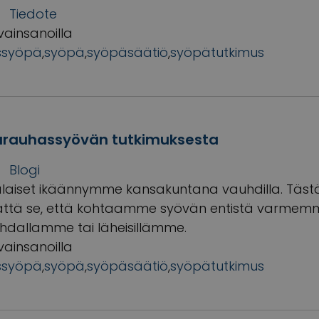
Tiedote
vainsanoilla
ssyöpä
,
syöpä
,
syöpäsäätiö
,
syöpätutkimus
turauhassyövän tutkimuksesta
Blogi
aiset ikäännymme kansakuntana vauhdilla. Täst
tä se, että kohtaamme syövän entistä varmemmi
hdallamme tai läheisillämme.
vainsanoilla
ssyöpä
,
syöpä
,
syöpäsäätiö
,
syöpätutkimus