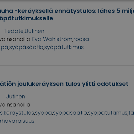
uha -keräyksellä ennätystulos: lähes 5 mil
öpätutkimukselle
Tiedote
,
Uutinen
vainsanoilla
Eva Wahlström
,
roosa
öpä
,
syöpäsäätiö
,
syöpätutkimus
tiön joulukeräyksen tulos ylitti odotukset
Uutinen
vainsanoilla
ys
,
keräystulos
,
syöpä
,
syöpäsäätiö
,
syöpätutkimus
,
ta
ähävaraisuus