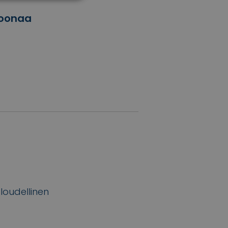
joonaa
loudellinen