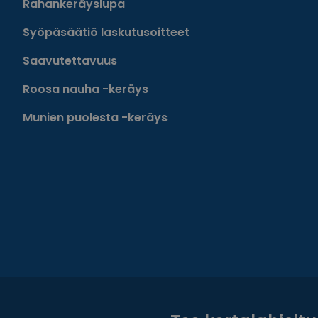
Rahankeräyslupa
Syöpäsäätiö laskutusoitteet
Saavutettavuus
Roosa nauha -keräys
Munien puolesta -keräys