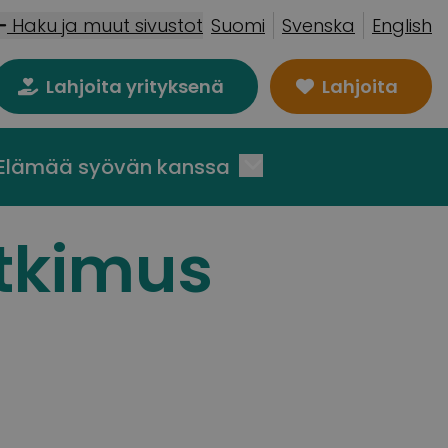
Haku ja muut sivustot
Suomi
Svenska
English
Lahjoita yrityksenä
Lahjoita
Elämää syövän kanssa
tkimus