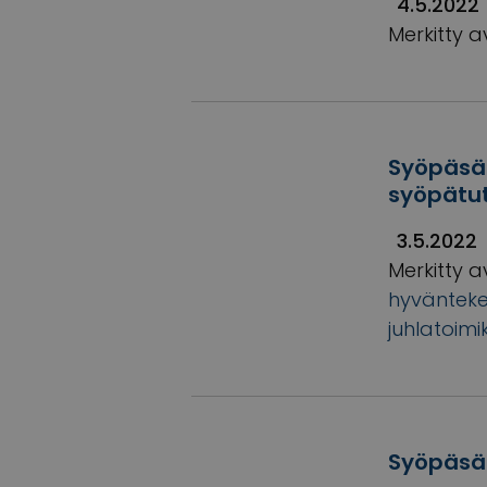
4.5.2022
Merkitty a
Syöpäsää
syöpätut
3.5.2022
Merkitty a
hyvänteke
juhlatoimi
Syöpäsää