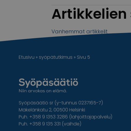
Artikkelien
Vanhemmat artikkelit
Uudemmat artikkelit
Etusivu
»
syöpätutkimus
»
Sivu 5
Syöpäsäätiö sr (y-tunnus 0237165-7)
Mäkelänkatu 2, 00500 Helsinki
Puh. +358 9 1353 3286 (lahjoittajapalvelu)
Puh. +358 9 135 331 (vaihde)