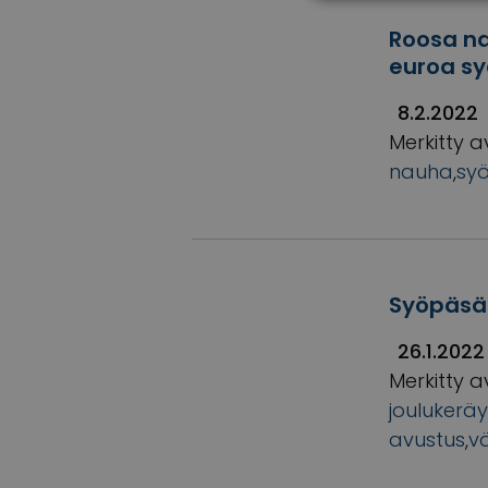
Roosa na
euroa sy
8.2.2022
Merkitty a
nauha
,
sy
Syöpäsää
26.1.2022
Merkitty a
joulukerä
avustus
,
v