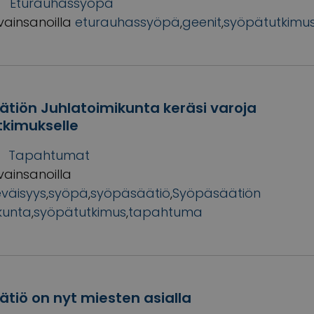
Eturauhassyöpä
vainsanoilla
eturauhassyöpä
,
geenit
,
syöpätutkimu
tiön Juhlatoimikunta keräsi varoja
kimukselle
Tapahtumat
vainsanoilla
väisyys
,
syöpä
,
syöpäsäätiö
,
Syöpäsäätiön
kunta
,
syöpätutkimus
,
tapahtuma
tiö on nyt miesten asialla