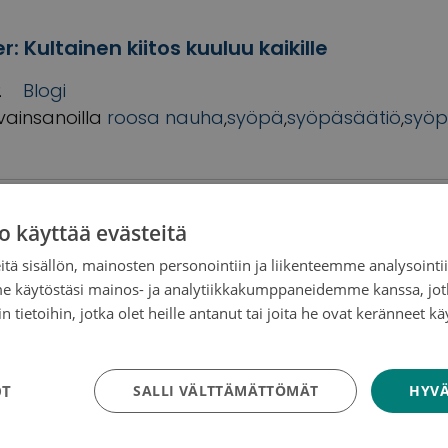
er: Kultainen kiitos kuuluu kaikille
2
Blogi
vainsanoilla
roosa nauha
,
syöpä
,
syöpäsäätiö
,
syöp
o käyttää evästeitä
tiön pääsihteerin Sakari Karjalaisen Roos
tä sisällön, mainosten personointiin ja liikenteemme analysoint
me käytöstäsi mainos- ja analytiikkakumppaneidemme kanssa, jot
Blogi
 tietoihin, jotka olet heille antanut tai joita he ovat keränneet kä
vainsanoilla
roosa nauha
,
sakari
tosuojakäytäntö
n
,
syöpä
,
syöpäsäätiö
,
syöpätutkimus
OT
SALLI VÄLTTÄMÄTTÖMÄT
HYVÄ