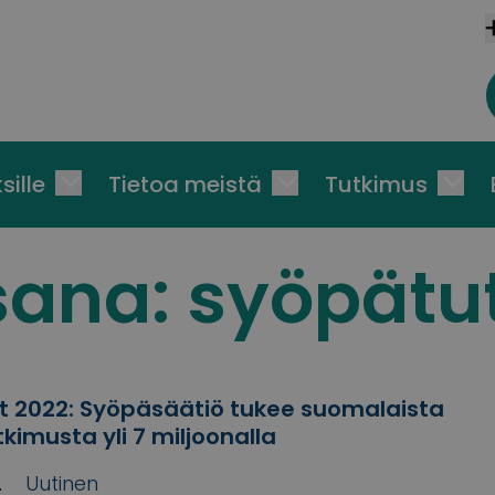
sille
Tietoa meistä
Tutkimus
sana:
syöpätu
 2022: Syöpäsäätiö tukee suomalaista
kimusta yli 7 miljoonalla
2
Uutinen