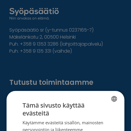
Syöpäsäätiö sr (y-tunnus 0237165-7)
Mäkelänkatu 2, 00500 Helsinki
Puh. +358 9 1353 3286 (lahjoittajapalvelu)
Puh. +358 9 135 331 (vaihde)
Facebook
Instagram
Twitter
Linkedin
Tutustu toimintaamme
Tietoa meistä
Tämä sivusto käyttää
Ota yhteyttä
evästeitä
FINNISH
Tietosuoja- ja rekisteriseloste
Käytämme evästeitä sisällön, mainosten
SWEDISH
personointiin ja liikenteemme