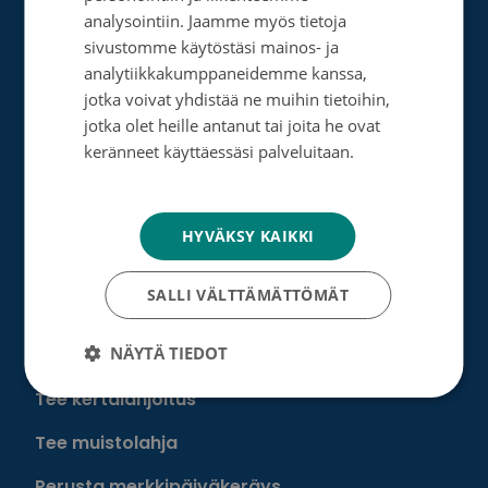
Rahankeräyslupa
ENGLISH
analysointiin. Jaamme myös tietoja
sivustomme käytöstäsi mainos- ja
Syöpäsäätiö laskutusoitteet
analytiikkakumppaneidemme kanssa,
Saavutettavuus
jotka voivat yhdistää ne muihin tietoihin,
jotka olet heille antanut tai joita he ovat
Roosa nauha -keräys
keränneet käyttäessäsi palveluitaan.
Tietosuojakäytäntö
Munien puolesta -keräys
HYVÄKSY KAIKKI
Lahjoita
SALLI VÄLTTÄMÄTTÖMÄT
Löydä oma tapasi auttaa
NÄYTÄ TIEDOT
Liity kuukausilahjoittajaksi
Tee kertalahjoitus
Tee muistolahja
Perusta merkkipäiväkeräys