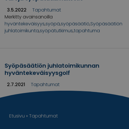
3.5.2022
Tapahtumat
Merkitty avainsanoilla
hyväntekeväisyys
,
syöpä
,
syöpäsäätiö
,
Syöpäsäätiön
juhlatoimikunta
,
syöpätutkimus
,
tapahtuma
Syöpäsäätiön juhlatoimikunnan
hyväntekeväisyysgolf
2.7.2021
Tapahtumat
Etusivu
»
Tapahtumat