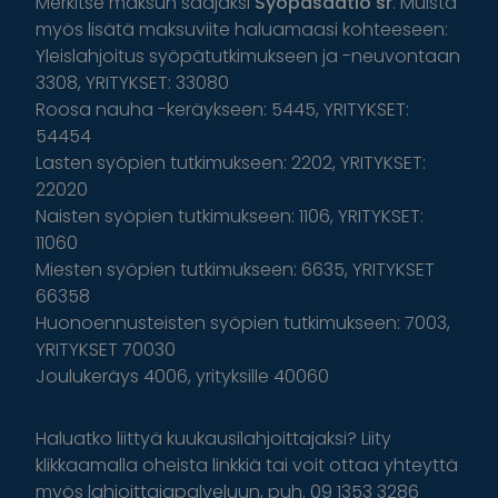
Merkitse maksun saajaksi
Syöpäsäätiö sr
. Muista
myös lisätä maksuviite haluamaasi kohteeseen:
Yleislahjoitus syöpätutkimukseen ja -neuvontaan
3308, YRITYKSET: 33080
Roosa nauha -keräykseen: 5445, YRITYKSET:
54454
Lasten syöpien tutkimukseen: 2202, YRITYKSET:
22020
Naisten syöpien tutkimukseen: 1106, YRITYKSET:
11060
Miesten syöpien tutkimukseen: 6635, YRITYKSET
66358
Huonoennusteisten syöpien tutkimukseen: 7003,
YRITYKSET 70030
Joulukeräys 4006, yrityksille 40060
Haluatko liittyä kuukausilahjoittajaksi? Liity
klikkaamalla oheista linkkiä tai voit ottaa yhteyttä
myös lahjoittajapalveluun, puh. 09 1353 3286