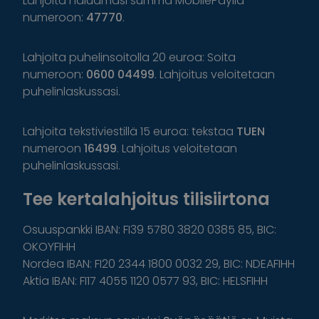
Lahjoita haluamasi summa MobilePaylla
numeroon:
47770
.
Lahjoita puhelinsoitolla 20 euroa: Soita
numeroon:
0600 04499
. Lahjoitus veloitetaan
puhelinlaskussasi.
Lahjoita tekstiviestillä 15 euroa: tekstaa
TUEN
numeroon
16499
. Lahjoitus veloitetaan
puhelinlaskussasi.
Tee kertalahjoitus tilisiirtona
Osuuspankki IBAN: FI39 5780 3820 0385 85, BIC:
OKOYFIHH
Nordea IBAN: FI20 2344 1800 0032 29, BIC: NDEAFIHH
Aktia IBAN: FI17 4055 1120 0577 93, BIC: HELSFIHH