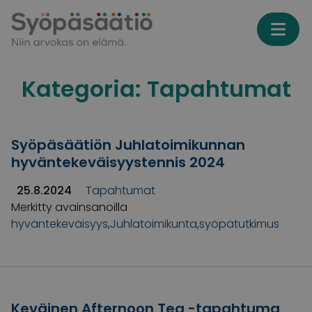
Skip to content
Kategoria:
Tapahtumat
Syöpäsäätiön Juhlatoimikunnan
hyväntekeväisyystennis 2024
25.8.2024
Tapahtumat
Merkitty avainsanoilla
hyväntekeväisyys
,
Juhlatoimikunta
,
syöpätutkimus
Keväinen Afternoon Tea -tapahtuma