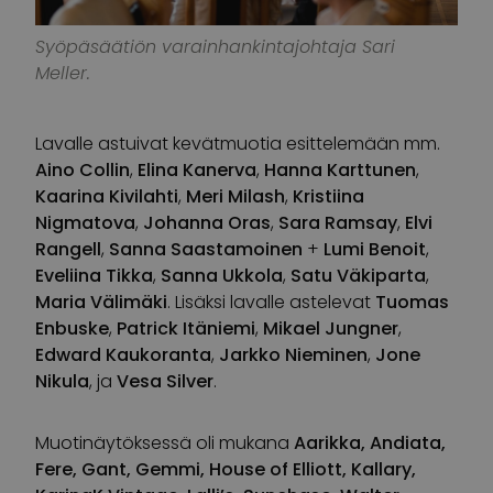
Syöpäsäätiön varainhankintajohtaja Sari
Meller.
Lavalle astuivat kevätmuotia esittelemään mm.
Aino Collin
,
Elina Kanerva
,
Hanna
Karttunen
,
Kaarina
Kivilahti
,
Meri
Milash
,
Kristiina
Nigmatova
,
Johanna
Oras
,
Sara
Ramsay
,
Elvi
Rangell
,
Sanna
Saastamoinen
+
Lumi
Benoit
,
Eveliina
Tikka
,
Sanna
Ukkola
,
Satu
Väkiparta
,
Maria
Välimäki
. Lisäksi lavalle astelevat
Tuomas
Enbuske
,
Patrick
Itäniemi
,
Mikael
Jungner
,
Edward
Kaukoranta
,
Jarkko
Nieminen
,
Jone
Nikula
, ja
Vesa
Silver
.
Muotinäytöksessä oli mukana
Aarikka, Andiata,
Fere, Gant, Gemmi, House of Elliott, Kallary,