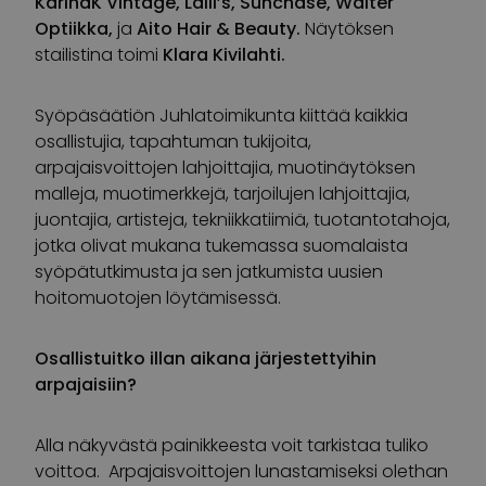
KarinaK Vintage, Lalli’s, Sunchase, Walter
Optiikka,
ja
Aito Hair & Beauty.
Näytöksen
stailistina toimi
Klara Kivilahti.
Syöpäsäätiön Juhlatoimikunta kiittää kaikkia
osallistujia, tapahtuman tukijoita,
arpajaisvoittojen lahjoittajia, muotinäytöksen
malleja, muotimerkkejä, tarjoilujen lahjoittajia,
juontajia, artisteja, tekniikkatiimiä, tuotantotahoja,
jotka olivat mukana tukemassa suomalaista
syöpätutkimusta ja sen jatkumista uusien
hoitomuotojen löytämisessä.
Osallistuitko illan aikana järjestettyihin
arpajaisiin?
Alla näkyvästä painikkeesta voit tarkistaa tuliko
voittoa. Arpajaisvoittojen lunastamiseksi olethan