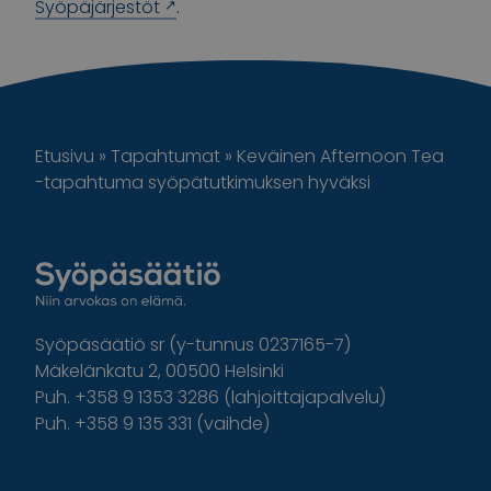
Syöpäjärjestöt
.
Etusivu
»
Tapahtumat
»
Keväinen Afternoon Tea
-tapahtuma syöpätutkimuksen hyväksi
Syöpäsäätiö sr (y-tunnus 0237165-7)
Mäkelänkatu 2, 00500 Helsinki
Puh. +358 9 1353 3286 (lahjoittajapalvelu)
Puh. +358 9 135 331 (vaihde)
Facebook
Instagram
Twitter
Linkedin