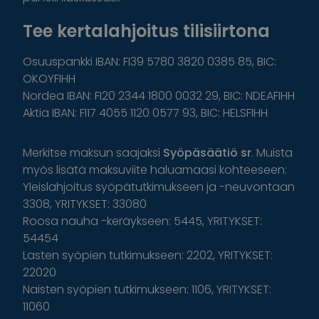
Tee kertalahjoitus tilisiirtona
Osuuspankki IBAN: FI39 5780 3820 0385 85, BIC:
OKOYFIHH
Nordea IBAN: FI20 2344 1800 0032 29, BIC: NDEAFIHH
Aktia IBAN: FI17 4055 1120 0577 93, BIC: HELSFIHH
Merkitse maksun saajaksi
Syöpäsäätiö sr
. Muista
myös lisätä maksuviite haluamaasi kohteeseen:
Yleislahjoitus syöpätutkimukseen ja -neuvontaan
3308, YRITYKSET: 33080
Roosa nauha -keräykseen: 5445, YRITYKSET:
54454
Lasten syöpien tutkimukseen: 2202, YRITYKSET:
22020
Naisten syöpien tutkimukseen: 1106, YRITYKSET:
11060