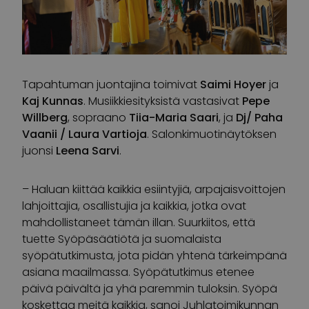
Tapahtuman juontajina toimivat
Saimi Hoyer
ja
Kaj Kunnas
. Musiikkiesityksistä vastasivat
Pepe
Willberg
, sopraano
Tiia-Maria Saari
, ja
Dj/ Paha
Vaanii / Laura Vartioja
. Salonkimuotinäytöksen
juonsi
Leena Sarvi
.
– Haluan kiittää kaikkia esiintyjiä, arpajaisvoittojen
lahjoittajia, osallistujia ja kaikkia, jotka ovat
mahdollistaneet tämän illan. Suurkiitos, että
tuette Syöpäsäätiötä ja suomalaista
syöpätutkimusta, jota pidän yhtenä tärkeimpänä
asiana maailmassa. Syöpätutkimus etenee
päivä päivältä ja yhä paremmin tuloksin. Syöpä
koskettaa meitä kaikkia, sanoi Juhlatoimikunnan