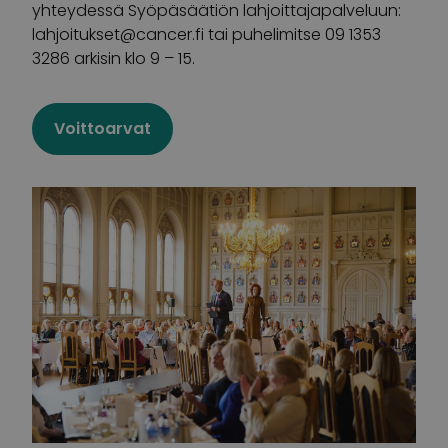
yhteydessä Syöpäsäätiön lahjoittajapalveluun:
lahjoitukset@cancer.fi
tai puhelimitse 09 1353
3286 arkisin klo 9 – 15.
Voittoarvat