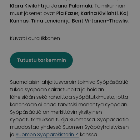
Klara
Kivilahti
ja
Jaana
Palomäki
. Toimikunnan
muut jäsenet ovat
Pia Fazer
,
Karina
Kivilahti
,
Kaj
Kunnas
,
Tiina
Lencioni
ja
Berit
Virtanen-Thewlis
.
Kuvat: Laura Iikkanen
Tutustu tarkemmin
Suomalaisin lahjoitusvaroin toimiva Syöpäsäätiö
tukee syöpään sairastuneita ja heidän
läheisiään sekä rahoittaa syöpätutkimusta, jotta
kenenkään ei enää tarvitsisi menehtyä syöpään.
Syöpäsäätiö on merkittävin yksityinen
syöpätutkimuksen tukija Suomessa. Syöpäsäätiö
muodostaa yhdessä Suomen Syöpäyhdistyksen
ja
Suomen Syöpärekisterin
kanssa