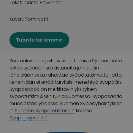
Teksti: Carita Päivänen
Kuvat: Tomi Natri
Tutustu tarkemmin
Suomalaisin lahjoitusvaroin toimiva Syöpäsäätiö
tukee syöpään sairastuneita ja heidän
läheisiään sekä rahoittaa syöpätutkimusta, jotta
kenenkään ei enää tarvitsisi menehtyä syöpään.
Syöpäsäätiö on merkittävin yksityinen
syöpätutkimuksen tukija Suomessa. Syöpäsäätiö
muodostaa yhdessä Suomen Syöpäyhdistyksen
ja
Suomen Syöpärekisterin
kanssa
Syöpäjärjestöt
.