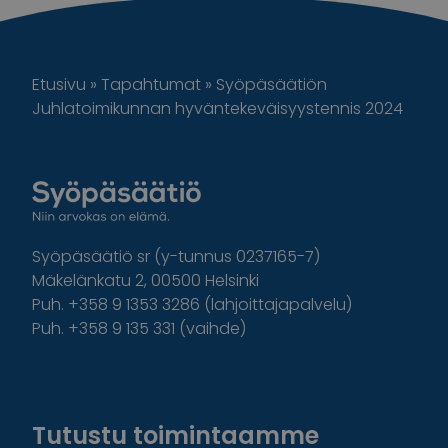
Etusivu
»
Tapahtumat
»
Syöpäsäätiön
Juhlatoimikunnan hyväntekeväisyystennis 2024
Syöpäsäätiö sr (y-tunnus 0237165-7)
Mäkelänkatu 2, 00500 Helsinki
Puh. +358 9 1353 3286 (lahjoittajapalvelu)
Puh. +358 9 135 331 (vaihde)
Facebook
Instagram
Twitter
Linkedin
Tutustu toimintaamme