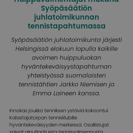
Syöpäsäätiön
juhlatoimikunnan
tennistapahtumassa
Syöpäsäätiön juhlatoimikunta järjesti
Helsingissä elokuun lopulla kaikille
avoimen huippuluokan
hyväntekeväisyystapahtuman
yhteistyössä suomalaisten
tennistähtien Jarkko Niemisen ja
Emma Laineen kanssa.
Innokas joukko tenniksen ystäviä kokoontui
Kalastajatorpan tennisklubille
hyväntekeväisyyden merkeissä. Osallistujat
saivat ainutlaatuista tennisvalmennusta