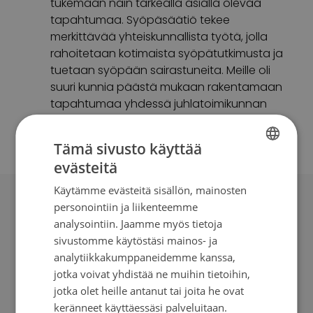
tukemaan näin tärkeällä asialla olevaa
tapahtumaa. Syöpäsäätiö tekee
merkittävää yhteiskunnallista työtä, jolla
rahoitetaan kotimaista syöpätutkimusta ja
tuetaan syöpään sairastuneita. Meille oli
suuri kunnia päästä mukaan rakentamaan
tapahtumaa yhdessä juhlatoimikunnan
kanssa. Omasta puolestamme lämmin kiitos
kaikille mukana olleille, kiittelivät
Veikko Airas
Tämä sivusto käyttää
ja
Mila Saukko
Porsche Finlandilta.
evästeitä
FINNISH
Käytämme evästeitä sisällön, mainosten
Vapaaehtoistoimintaa jo 25
SWEDISH
personointiin ja liikenteemme
vuotta
ENGLISH
analysointiin. Jaamme myös tietoja
sivustomme käytöstäsi mainos- ja
Syöpäsäätiön
Juhlatoimikunnan
nimeä
analytiikkakumppaneidemme kanssa,
kantavasta rahastosta on jaettu merkittäviä
jotka voivat yhdistää ne muihin tietoihin,
apurahoja syöpätutkimukseen jo vuodesta 1998
jotka olet heille antanut tai joita he ovat
lähtien. Toimintavuosiensa aikana
keränneet käyttäessäsi palveluitaan.