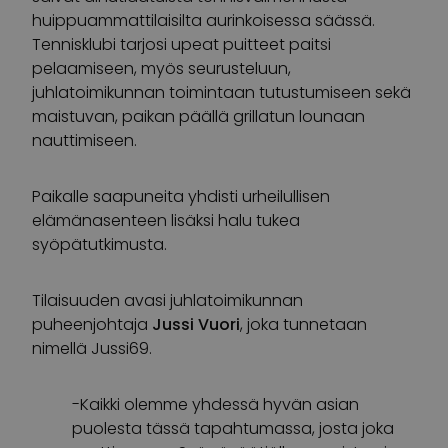
huippuammattilaisilta aurinkoisessa säässä.
Tennisklubi tarjosi upeat puitteet paitsi
pelaamiseen, myös seurusteluun,
juhlatoimikunnan toimintaan tutustumiseen sekä
maistuvan, paikan päällä grillatun lounaan
nauttimiseen.
Paikalle saapuneita yhdisti urheilullisen
elämänasenteen lisäksi halu tukea
syöpätutkimusta.
Tilaisuuden avasi juhlatoimikunnan
puheenjohtaja
Jussi Vuori
, joka tunnetaan
nimellä Jussi69.
-Kaikki olemme yhdessä hyvän asian
puolesta tässä tapahtumassa, josta joka