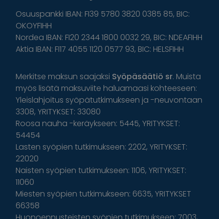
Osuuspankki IBAN: FI39 5780 3820 0385 85, BIC:
OKOYFIHH
Nordea IBAN: FI20 2344 1800 0032 29, BIC: NDEAFIHH
Aktia IBAN: FI17 4055 1120 0577 93, BIC: HELSFIHH
Merkitse maksun saajaksi
Syöpäsäätiö sr
. Muista
myös lisätä maksuviite haluamaasi kohteeseen:
Yleislahjoitus syöpätutkimukseen ja -neuvontaan
3308, YRITYKSET: 33080
Roosa nauha -keräykseen: 5445, YRITYKSET:
54454
Lasten syöpien tutkimukseen: 2202, YRITYKSET:
22020
Naisten syöpien tutkimukseen: 1106, YRITYKSET:
11060
Miesten syöpien tutkimukseen: 6635, YRITYKSET
66358
Huonoennusteisten syöpien tutkimukseen: 7003,