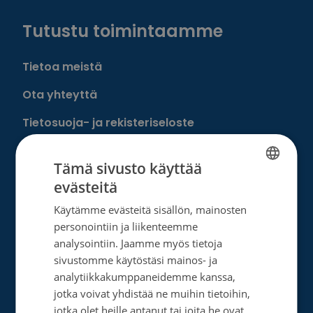
Tutustu toimintaamme
Tietoa meistä
Ota yhteyttä
Tietosuoja- ja rekisteriseloste
Rahankeräyslupa
Tämä sivusto käyttää
Syöpäsäätiö laskutusoitteet
evästeitä
FINNISH
Saavutettavuus
Käytämme evästeitä sisällön, mainosten
SWEDISH
personointiin ja liikenteemme
Roosa nauha -keräys
ENGLISH
analysointiin. Jaamme myös tietoja
sivustomme käytöstäsi mainos- ja
Munien puolesta -keräys
analytiikkakumppaneidemme kanssa,
jotka voivat yhdistää ne muihin tietoihin,
Lahjoita
jotka olet heille antanut tai joita he ovat