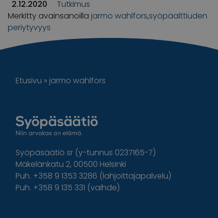
2.12.2020
Tutkimus
Merkitty avainsanoilla
jarmo wahlfors
,
syöpäalttiuden
periytyvyys
Etusivu
»
jarmo wahlfors
Syöpäsäätiö sr (y-tunnus 0237165-7)
Mäkelänkatu 2, 00500 Helsinki
Puh. +358 9 1353 3286 (lahjoittajapalvelu)
Puh. +358 9 135 331 (vaihde)
Facebook
Instagram
Twitter
Linkedin