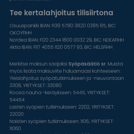
Tee kertalahjoitus tilisiirtona
Osuuspankki IBAN: FI39 5780 3820 0385 85, BIC:
OKOYFIHH
Nordea IBAN: FI20 2344 1800 0032 29, BIC: NDEAFIHH
Aktia IBAN: FI17 4055 1120 0577 93, BIC: HELSFIHH
Merkitse maksun saajaksi
Syöpäsäätiö sr
. Muista
myös lisätä maksuviite haluamaasi kohteeseen:
Yleislahjoitus syöpätutkimukseen ja -neuvontaan
3308, YRITYKSET: 33080
Roosa nauha -keräykseen: 5445, YRITYKSET:
54454
Lasten syöpien tutkimukseen: 2202, YRITYKSET:
22020
Naisten syöpien tutkimukseen: 1106, YRITYKSET:
11060