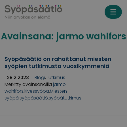
Skip to content
Avainsana:
jarmo wahlfors
Syöpäsäätiö on rahoittanut miesten
syöpien tutkimusta vuosikymmeniä
28.2.2023
Blogi
,
Tutkimus
Merkitty avainsanoilla
jarmo
wahlfors
,
kivessyöpä
,
Miesten
syöpä
,
syöpäsäätiö
,
syöpätutkimus