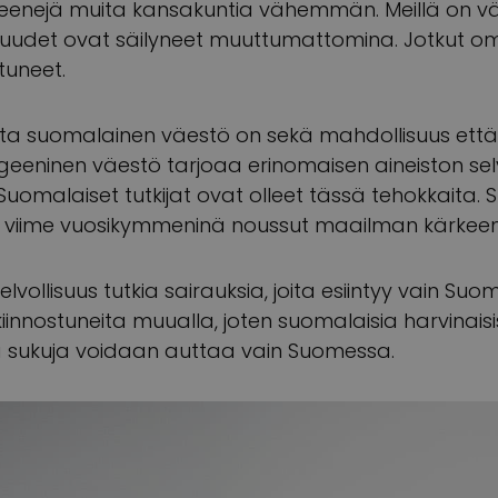
geenejä muita kansakuntia vähemmän. Meillä on vä
suudet ovat säilyneet muuttumattomina. Jotkut o
tuneet.
a suomalainen väestö on sekä mahdollisuus että v
eeninen väestö tarjoaa erinomaisen aineiston selv
 Suomalaiset tutkijat ovat olleet tässä tehokkaita.
n viime vuosikymmeninä noussut maailman kärkeen
elvollisuus tutkia sairauksia, joita esiintyy vain Suo
 kiinnostuneita muualla, joten suomalaisia harvinaisi
iä sukuja voidaan auttaa vain Suomessa.