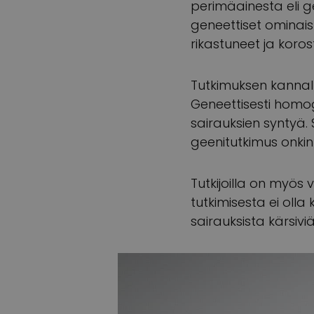
perimäainesta eli 
geneettiset ominai
rikastuneet ja koros
Tutkimuksen kannalt
Geneettisesti homog
sairauksien syntyä.
geenitutkimus onki
Tutkijoilla on myös v
tutkimisesta ei olla
sairauksista kärsiv