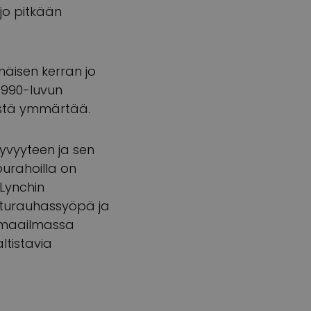
jo pitkään
mäisen kerran jo
 1990-luvun
itystä ymmärtää.
yvyyteen ja sen
purahoilla on
Lynchin
eturauhassyöpä ja
a maailmassa
ltistavia