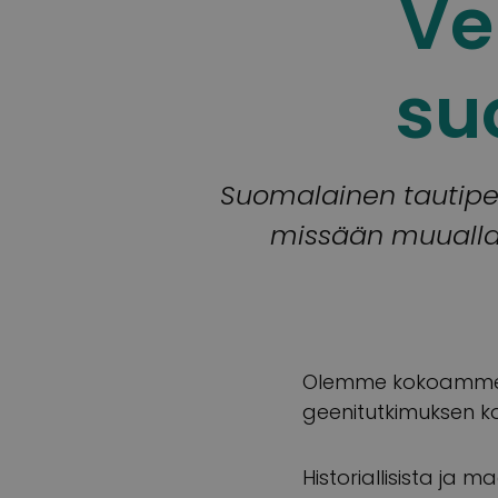
Ve
su
Suomalainen tautiperi
missään muualla.
Olemme kokoamme su
geenitutkimuksen ko
Historiallisista ja 