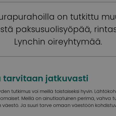
urapurahoilla on tutkittu 
istä paksusuolisyöpää, rint
Lynchin oireyhtymää.
 tarvitaan jatkuvasti
den tutkimus voi meillä toistaiseksi hyvin. Lähtöko
maiset. Meillä on ainutlaatuinen perimä, vahva tu
väestö. Ja suuri tarve omaan väestöön kohdistuva