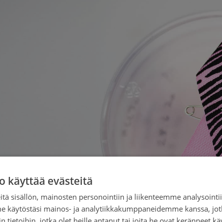
o käyttää evästeitä
tä sisällön, mainosten personointiin ja liikenteemme analysoint
me käytöstäsi mainos- ja analytiikkakumppaneidemme kanssa, jot
 tietoihin, jotka olet heille antanut tai joita he ovat keränneet kä