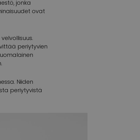
estö, jonka
minaisuudet ovat
elvollisuus.
ittää periytyvien
 Suomalainen
.
messa. Niiden
sta periytyvistä