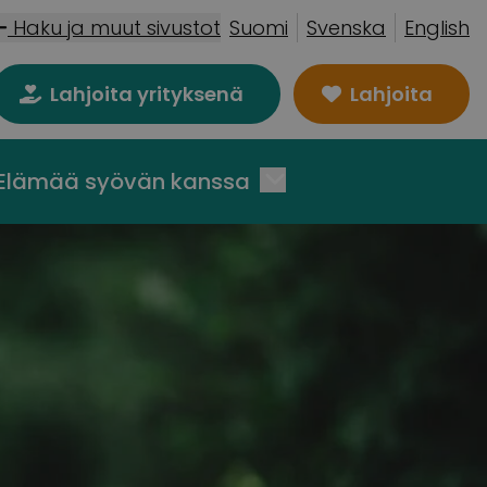
Haku ja muut sivustot
Suomi
Svenska
English
Lahjoita yrityksenä
Lahjoita
Elämää syövän kanssa