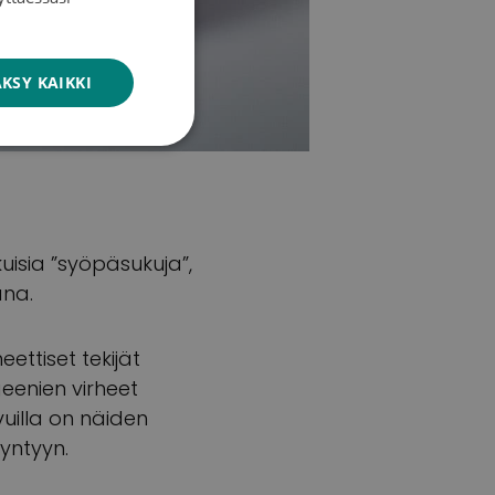
ENGLISH
KSY KAIKKI
kuisia ”syöpäsukuja”,
ana.
ettiset tekijät
eenien virheet
vuilla on näiden
syntyyn.