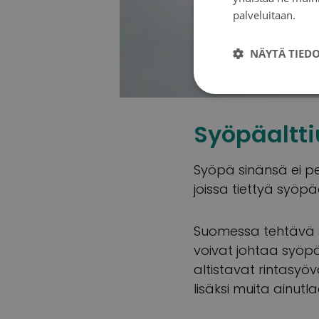
palveluitaan.
Tie
NÄYTÄ TIED
Syöpäaltti
Syöpä sinänsä ei per
joissa tiettyä syö
Suomessa tehtävä sy
voivat johtaa syöpä
altistavat rintasyö
lisäksi muita ainutl