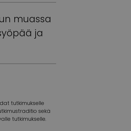
muun muassa
asyöpää ja
hdat tutkimukselle
tkimustraditio sekä
lle tutkimukselle.