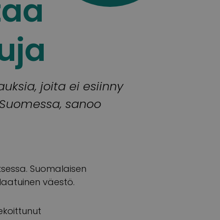
taa
uja
ksia, joita ei esiinny
n Suomessa, sanoo
ksessa. Suomalaisen
laatuinen väestö.
ekoittunut