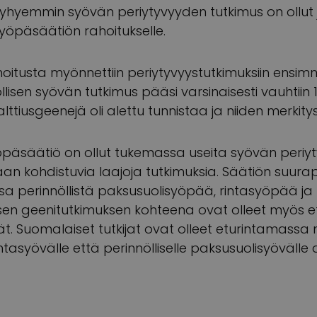
lyhyemmin syövän periytyvyyden tutkimus on ollut 
yöpäsäätiön rahoitukselle.
oitusta myönnettiin periytyvyystutkimuksiin ensim
öllisen syövän tutkimus pääsi varsinaisesti vauhtiin
n alttiusgeenejä oli alettu tunnistaa ja niiden merk
öpäsäätiö on ollut tukemassa useita syövän periyt
an kohdistuvia laajoja tutkimuksia. Säätiön suura
a perinnöllistä paksusuolisyöpää, rintasyöpää ja 
visen geenitutkimuksen kohteena ovat olleet myös 
t. Suomalaiset tutkijat ovat olleet eturintamass
asyövälle että perinnölliselle paksusuolisyövälle a