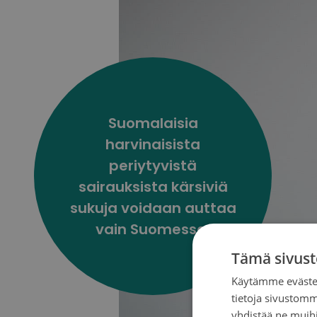
Suomalaisia
harvinaisista
periytyvistä
sairauksista kärsiviä
sukuja voidaan auttaa
vain Suomessa.
Tämä sivust
Käytämme evästei
tietoja sivustom
yhdistää ne muihin