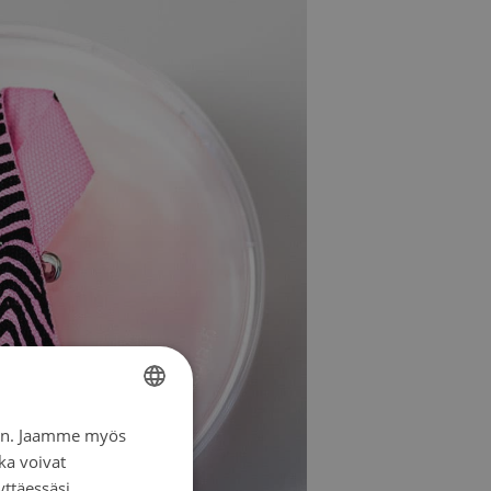
iin. Jaamme myös
FINNISH
ka voivat
SWEDISH
yttäessäsi