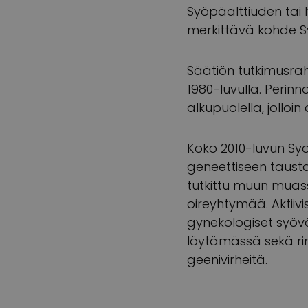
Syöpäalttiuden tai 
merkittävä kohde S
Säätiön tutkimusrah
1980-luvulla. Perinn
alkupuolella, jolloi
Koko 2010-luvun Sy
geneettiseen tausta
tutkittu muun muass
oireyhtymää. Aktii
gynekologiset syövä
löytämässä sekä rint
geenivirheitä.