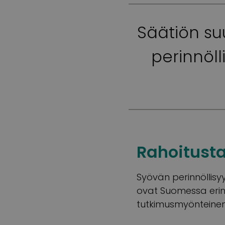
Säätiön su
perinnöll
Rahoitusta
Syövän perinnöllisyy
ovat Suomessa erino
tutkimusmyönteinen 