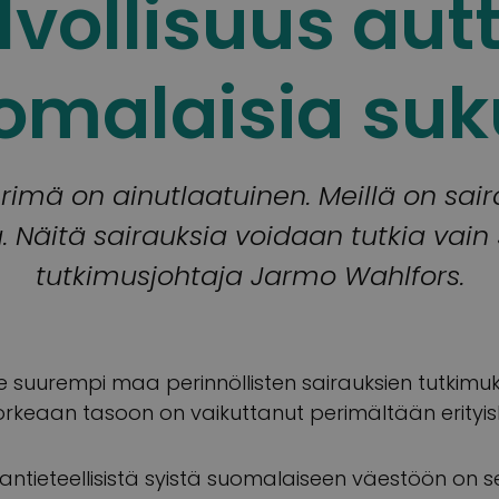
lvollisuus aut
omalaisia suk
mä on ainutlaatuinen. Meillä on sairau
 Näitä sairauksia voidaan tutkia vai
tutkimusjohtaja Jarmo Wahlfors.
urempi maa perinnöllisten sairauksien tutkimu
rkeaan tasoon on vaikuttanut perimältään erityis
maantieteellisistä syistä suomalaiseen väestöön on s