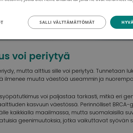
tosuojakäytäntö
OT
SALLI VÄLTTÄMÄTTÖMÄT
HYVÄ
us voi periytyä
iydy, mutta alttius sille voi periytyä. Tunnetaan lu
pää ilmenee muuta väestöä useammin ja nuoremp
öpätutkimus voi paljastaa tarkasti, mitkä eri gene
alttiuden kasvuun väestössä. Perinnölliset BRCA-g
välle kaikkialla maailmassa, mutta suomalaisilla su
aatuisia geenimuutoksia, jotka vaikuttavat syövän 