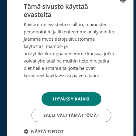
Tämä sivusto käyttää
Tee kertalahjoitus
evästeitä
FINNISH
Tee muistolahja
Käytämme evästeitä sisällön, mainosten
SWEDISH
personointiin ja liikenteemme analysointiin.
Perusta merkkipäiväkeräys
ENGLISH
Jaamme myös tietoja sivustomme
käytöstäsi mainos- ja
Perusta muistokeräys
analytiikkakumppaneidemme kanssa, jotka
Perusta oma keräyksesi
voivat yhdistää ne muihin tietoihin, jotka
olet heille antanut tai joita he ovat
Perusta päivätyökeräys
keränneet käyttäessäsi palveluitaan.
Tietosuojakäytäntö
Tutustu testamenttilahjoitukseen
Suurlahjoitus
HYVÄKSY KAIKKI
Yrityksille
SALLI VÄLTTÄMÄTTÖMÄT
NÄYTÄ TIEDOT