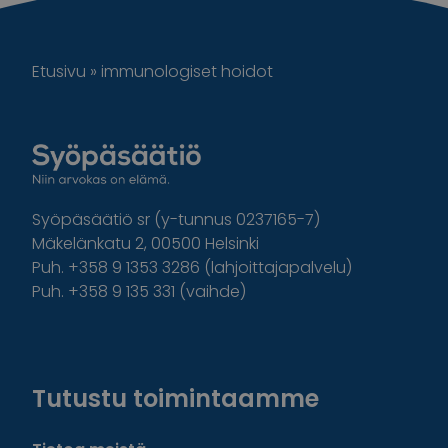
Etusivu
»
immunologiset hoidot
Syöpäsäätiö sr (y-tunnus 0237165-7)
Mäkelänkatu 2, 00500 Helsinki
Puh. +358 9 1353 3286 (lahjoittajapalvelu)
Puh. +358 9 135 331 (vaihde)
Facebook
Instagram
Twitter
Linkedin
Tutustu toimintaamme