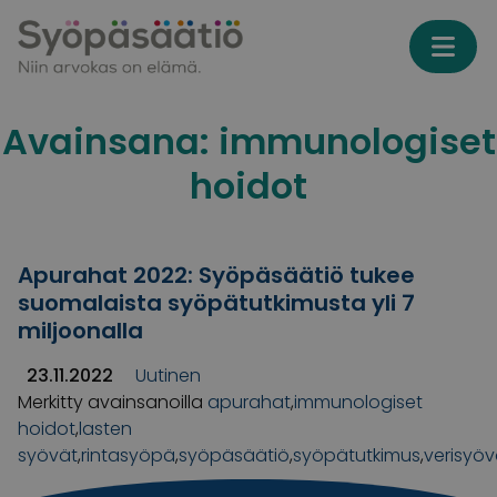
Skip to content
Avainsana:
immunologiset
hoidot
Apurahat 2022: Syöpäsäätiö tukee
suomalaista syöpätutkimusta yli 7
miljoonalla
23.11.2022
Uutinen
Merkitty avainsanoilla
apurahat
,
immunologiset
hoidot
,
lasten
syövät
,
rintasyöpä
,
syöpäsäätiö
,
syöpätutkimus
,
verisyöv