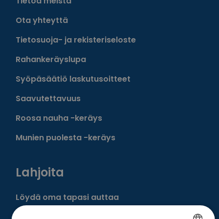
Tietoa meistä
Ota yhteyttä
Tietosuoja- ja rekisteriseloste
Rahankeräyslupa
Syöpäsäätiö laskutusoitteet
Saavutettavuus
Roosa nauha -keräys
Munien puolesta -keräys
Lahjoita
Löydä oma tapasi auttaa
Liity kuukausilahjoittajaksi