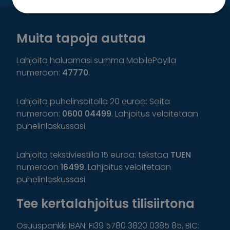
Muita tapoja auttaa
Lahjoita haluamasi summa MobilePaylla
numeroon:
47770
.
Lahjoita puhelinsoitolla 20 euroa: Soita
numeroon:
0600 04499
. Lahjoitus veloitetaan
puhelinlaskussasi.
Lahjoita tekstiviestillä 15 euroa: tekstaa
TUEN
numeroon
16499
. Lahjoitus veloitetaan
puhelinlaskussasi.
Tee kertalahjoitus tilisiirtona
Osuuspankki IBAN: FI39 5780 3820 0385 85, BIC: