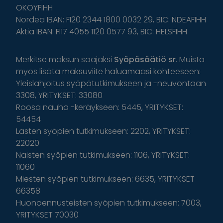
OKOYFIHH
Nordea IBAN: FI20 2344 1800 0032 29, BIC: NDEAFIHH
Aktia IBAN: FI17 4055 1120 0577 93, BIC: HELSFIHH
Merkitse maksun saajaksi
Syöpäsäätiö sr
. Muista
myös lisätä maksuviite haluamaasi kohteeseen:
Yleislahjoitus syöpätutkimukseen ja -neuvontaan
3308, YRITYKSET: 33080
Roosa nauha -keräykseen: 5445, YRITYKSET:
54454
Lasten syöpien tutkimukseen: 2202, YRITYKSET:
22020
Naisten syöpien tutkimukseen: 1106, YRITYKSET:
11060
Miesten syöpien tutkimukseen: 6635, YRITYKSET
66358
Huonoennusteisten syöpien tutkimukseen: 7003,
YRITYKSET 70030