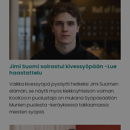
Jimi Suomi sairastui kivessyöpään -Lue
haastattelu
Vaikka kivessyöpä pysäytti hetkeksi Jimi Suomen
elämän, se näytti myös kiekkoyhteisön voiman.
KooKoo:n puolustaja on mukana Syöpäsäätiön
Munien puolesta -keräyksessä taklaamassa
miesten syöpiä.