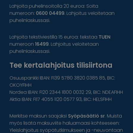
Lahjoita puhelinsoitolla 20 euroa: Soita
numeroon:
0600 04499
. Lahjoitus veloitetaan
puhelinlaskussasi.
Lahjoita tekstiviestillä 15 euroa: tekstaa
TUEN
numeroon
16499
. Lahjoitus veloitetaan
puhelinlaskussasi.
Tee kertalahjoitus tilisiirtona
Osuuspankki IBAN: FI39 5780 3820 0385 85, BIC:
OKOYFIHH
Nordea IBAN: FI20 2344 1800 0032 29, BIC: NDEAFIHH
Aktia IBAN: FI17 4055 1120 0577 93, BIC: HELSFIHH
Merkitse maksun saajaksi
Syöpäsäätiö sr
. Muista
myös lisätä maksuviite haluamaasi kohteeseen:
Yleislahjoitus syöpätutkimukseen ja -neuvontaan