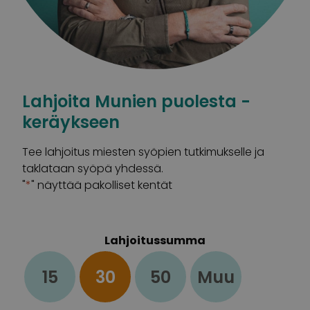
Lahjoita Munien puolesta -
keräykseen
Tee lahjoitus miesten syöpien tutkimukselle ja
taklataan syöpä yhdessä.
"
*
" näyttää pakolliset kentät
Lahjoitussumma
15
30
50
Muu