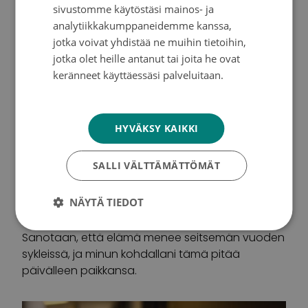
uutisia.
sivustomme käytöstäsi mainos- ja
analytiikkakumppaneidemme kanssa,
jotka voivat yhdistää ne muihin tietoihin,
jotka olet heille antanut tai joita he ovat
keränneet käyttäessäsi palveluitaan.
Tietosuojakäytäntö
HYVÄKSY KAIKKI
SALLI VÄLTTÄMÄTTÖMÄT
Marko Yrttimaa: “Kovia juttuja, joista
NÄYTÄ TIEDOT
selvitään”
Sanotaan, että elämä menee seitsemän vuoden
sykleissä, ja minun kohdallani tämä pitää
päivälleen paikkansa.