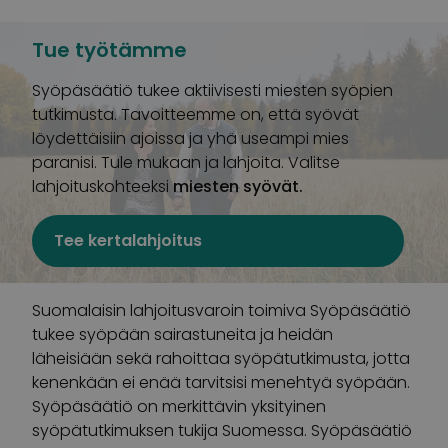
Tue työtämme
Syöpäsäätiö tukee aktiivisesti miesten syöpien
tutkimusta. Tavoitteemme on, että syövät
löydettäisiin ajoissa ja yhä useampi mies
paranisi. Tule mukaan ja lahjoita. Valitse
lahjoituskohteeksi
miesten syövät.
Tee kertalahjoitus
Suomalaisin lahjoitusvaroin toimiva Syöpäsäätiö
tukee syöpään sairastuneita ja heidän
läheisiään sekä rahoittaa syöpätutkimusta, jotta
kenenkään ei enää tarvitsisi menehtyä syöpään.
Syöpäsäätiö on merkittävin yksityinen
syöpätutkimuksen tukija Suomessa. Syöpäsäätiö