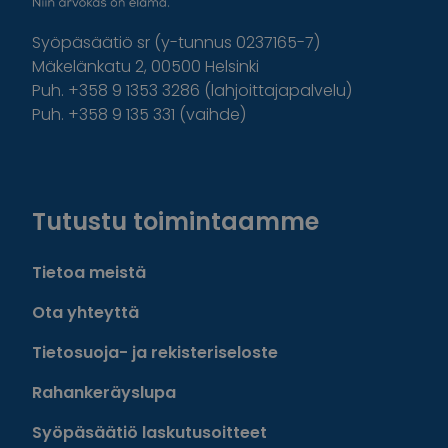
Syöpäsäätiö sr (y-tunnus 0237165-7)
Mäkelänkatu 2, 00500 Helsinki
Puh. +358 9 1353 3286 (lahjoittajapalvelu)
Puh. +358 9 135 331 (vaihde)
Facebook
Instagram
Twitter
Linkedin
Tutustu toimintaamme
Tietoa meistä
Ota yhteyttä
Tietosuoja- ja rekisteriseloste
Rahankeräyslupa
Syöpäsäätiö laskutusoitteet