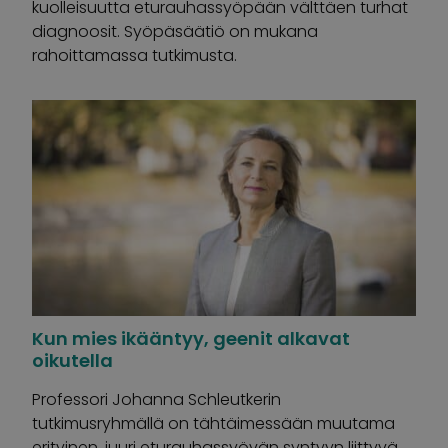
kuolleisuutta eturauhassyöpään välttäen turhat
diagnoosit. Syöpäsäätiö on mukana
rahoittamassa tutkimusta.
Kun mies ikääntyy, geenit alkavat
oikutella
Professori Johanna Schleutkerin
tutkimusryhmällä on tähtäimessään muutama
erityinen, juuri eturauhassyövän syntyyn liittyvä