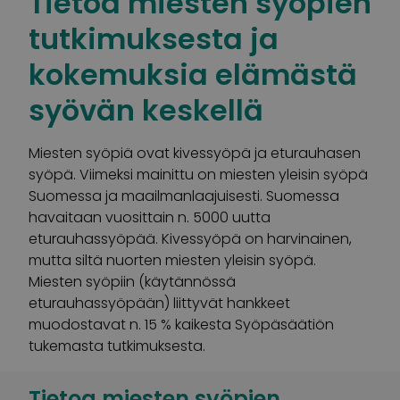
Tietoa miesten syöpien
tutkimuksesta ja
kokemuksia elämästä
syövän keskellä
Miesten syöpiä ovat kivessyöpä ja eturauhasen
syöpä. Viimeksi mainittu on miesten yleisin syöpä
Suomessa ja maailmanlaajuisesti. Suomessa
havaitaan vuosittain n. 5000 uutta
eturauhassyöpää. Kivessyöpä on harvinainen,
mutta siltä nuorten miesten yleisin syöpä.
Miesten syöpiin (käytännössä
eturauhassyöpään) liittyvät hankkeet
muodostavat n. 15 % kaikesta Syöpäsäätiön
tukemasta tutkimuksesta.
Tietoa miesten syöpien