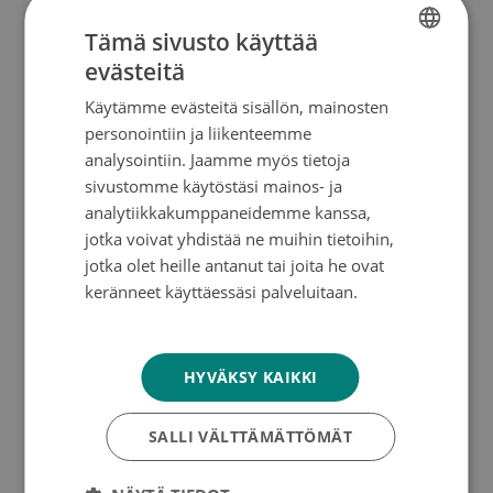
Tämä sivusto käyttää
Hyvä puoli on toisaalta se, että jotain on pakko
evästeitä
FINNISH
tehdä, eikä voi jäädä tilanteeseen makaamaan.
Käytämme evästeitä sisällön, mainosten
SWEDISH
personointiin ja liikenteemme
Me neljä ja iskä
ENGLISH
analysointiin. Jaamme myös tietoja
sivustomme käytöstäsi mainos- ja
Sauli on helpottanut omaa taakkaansa
analytiikkakumppaneidemme kanssa,
puhumalla avoimesti, Saana puolestaan
jotka voivat yhdistää ne muihin tietoihin,
musiikilla ja urheilulla. Perheen tuki on myös ollut
jotka olet heille antanut tai joita he ovat
korvaamaton voimavara. Koskisen sisarukset
keränneet käyttäessäsi palveluitaan.
ovat aina olleet keskenään läheisiä, mutta tämä
Tietosuojakäytäntö
kokemus lähensi heitä entisestään.
HYVÄKSY KAIKKI
”Jo ennen sairastumistakin iskä oli kaikista
onnellisimmillaan silloin, kun me kaikki neljä lasta
SALLI VÄLTTÄMÄTTÖMÄT
oltiin yhdessä hänen kanssaan. Luulen, että
iskälle kaikkein tärkeintä viimeisillä hetkillä oli se,
että me järjestimme niitä yhteisiä juhlia ja koko