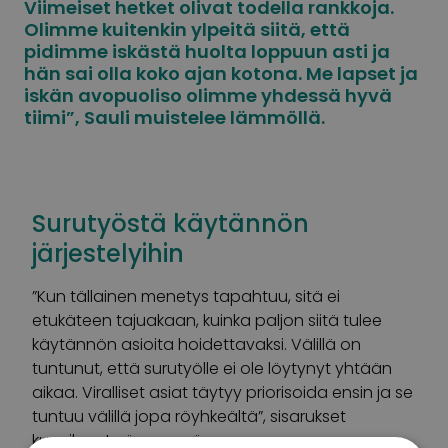
Viimeiset hetket olivat todella rankkoja.
Olimme kuitenkin ylpeitä siitä, että
pidimme iskästä huolta loppuun asti ja
hän sai olla koko ajan kotona. Me lapset ja
iskän avopuoliso olimme yhdessä hyvä
tiimi”, Sauli muistelee lämmöllä.
Surutyöstä käytännön
järjestelyihin
”Kun tällainen menetys tapahtuu, sitä ei
etukäteen tajuakaan, kuinka paljon siitä tulee
käytännön asioita hoidettavaksi. Välillä on
tuntunut, että surutyölle ei ole löytynyt yhtään
aikaa. Viralliset asiat täytyy priorisoida ensin ja se
tuntuu välillä jopa röyhkeältä”, sisarukset
kuvailevat väsyneenä.