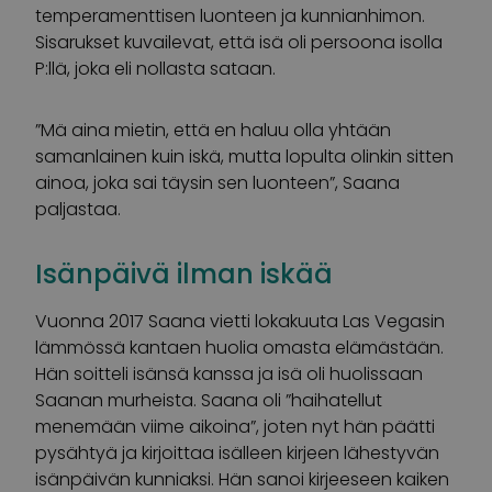
temperamenttisen luonteen ja kunnianhimon.
Sisarukset kuvailevat, että isä oli persoona isolla
P:llä, joka eli nollasta sataan.
”Mä aina mietin, että en haluu olla yhtään
samanlainen kuin iskä, mutta lopulta olinkin sitten
ainoa, joka sai täysin sen luonteen”, Saana
paljastaa.
Isänpäivä ilman iskää
Vuonna 2017 Saana vietti lokakuuta Las Vegasin
lämmössä kantaen huolia omasta elämästään.
Hän soitteli isänsä kanssa ja isä oli huolissaan
Saanan murheista. Saana oli ”haihatellut
menemään viime aikoina”, joten nyt hän päätti
pysähtyä ja kirjoittaa isälleen kirjeen lähestyvän
isänpäivän kunniaksi. Hän sanoi kirjeeseen kaiken