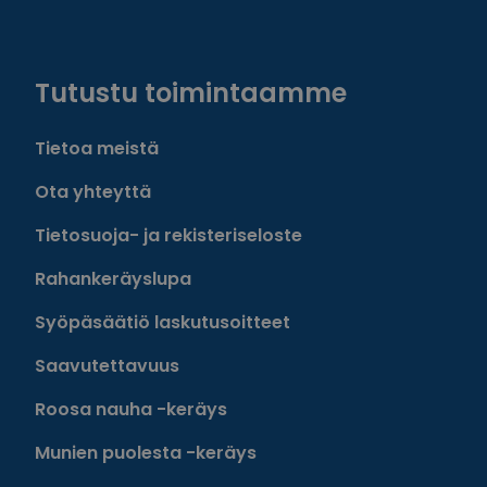
Facebook
Instagram
Twitter
Linkedin
Tutustu toimintaamme
Tietoa meistä
Ota yhteyttä
Tietosuoja- ja rekisteriseloste
Rahankeräyslupa
Syöpäsäätiö laskutusoitteet
Saavutettavuus
Roosa nauha -keräys
Munien puolesta -keräys