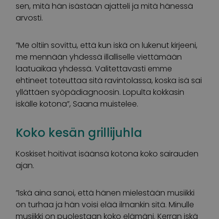
sen, mitä hän isästään ajatteli ja mitä hänessä
arvosti.
”Me oltiin sovittu, että kun iskä on lukenut kirjeeni,
me mennään yhdessä illalliselle viettämään
laatuaikaa yhdessä. Valitettavasti emme
ehtineet toteuttaa sitä ravintolassa, koska isä sai
yllättäen syöpädiagnoosin. Lopulta kokkasin
iskälle kotona”, Saana muistelee.
Koko kesän grillijuhla
Koskiset hoitivat isäänsä kotona koko sairauden
ajan.
”Iskä aina sanoi, että hänen mielestään musiikki
on turhaa ja hän voisi elää ilmankin sitä. Minulle
musiikki on puolestaan koko elämäni. Kerran iskä