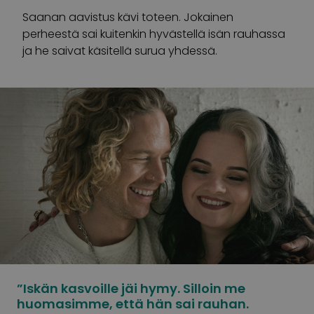
Saanan aavistus kävi toteen. Jokainen
perheestä sai kuitenkin hyvästellä isän rauhassa
ja he saivat käsitellä surua yhdessä.
”Iskän kasvoille jäi hymy. Silloin me
huomasimme, että hän sai rauhan.