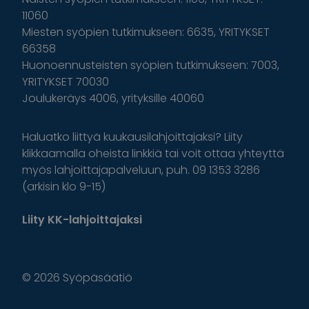
11060
Miesten syöpien tutkimukseen: 6635, YRITYKSET
66358
Huonoennusteisten syöpien tutkimukseen: 7003,
YRITYKSET 70030
Joulukeräys 4006, yrityksille 40060
Haluatko liittyä kuukausilahjoittajaksi? Liity
klikkaamalla oheista linkkiä tai voit ottaa yhteyttä
myös lahjoittajapalveluun, puh. 09 1353 3286
(arkisin klo 9-15)
Liity KK-lahjoittajaksi
© 2026 Syöpäsäätiö