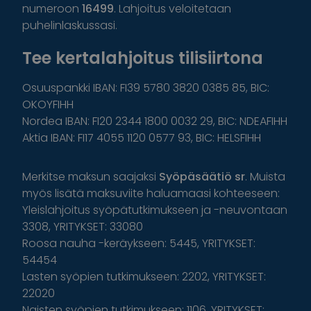
numeroon
16499
. Lahjoitus veloitetaan
puhelinlaskussasi.
Tee kertalahjoitus tilisiirtona
Osuuspankki IBAN: FI39 5780 3820 0385 85, BIC:
OKOYFIHH
Nordea IBAN: FI20 2344 1800 0032 29, BIC: NDEAFIHH
Aktia IBAN: FI17 4055 1120 0577 93, BIC: HELSFIHH
Merkitse maksun saajaksi
Syöpäsäätiö sr
. Muista
myös lisätä maksuviite haluamaasi kohteeseen:
Yleislahjoitus syöpätutkimukseen ja -neuvontaan
3308, YRITYKSET: 33080
Roosa nauha -keräykseen: 5445, YRITYKSET:
54454
Lasten syöpien tutkimukseen: 2202, YRITYKSET:
22020
Naisten syöpien tutkimukseen: 1106, YRITYKSET: