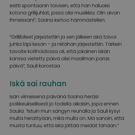
esitti spontaanin toiveen, että hän haluaisi
kotona grillijuhlat, jossa olisi musiikkia. Olin aivan
ihmeissäni”, Saana kertoo hämmästellen.
”Grillibileet järjestettiin ja sen jälkeen iskä toivoi
juhlia läpi kesän – ja niitähän järjestettiin. Tärkein
tavoite kotihoidossa oli, että jokainen iskän
kanssa vietetty päivä olisi maailman paras
päivä”, Sauli korostaa.
Iskä sai rauhan
Isän viimeisenä päivänä Saana heräsi
poikkeuksellisesti jo todella aikaisin, jopa ennen
Saulia. ”Istuin mun sängyn reunalla ja Sauli kysyi
multa herättyään, mikä mulla on. Mä sanoin, että
musta tuntuu, että iskä jättää meidät tänään.”