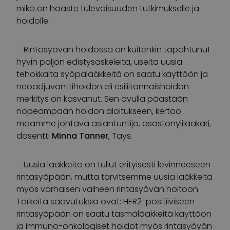
mikä on haaste tulevaisuuden tutkimukselle ja
hoidolle.
– Rintasyövän hoidossa on kuitenkin tapahtunut
hyvin paljon edistysaskeleita, useita uusia
tehokkaita syöpälääkkeitä on saatu käyttöön ja
neoadjuvanttihoidon eli esiliitännäishoidon
merkitys on kasvanut. Sen avulla päästään
nopeampaan hoidon aloitukseen, kertoo
maamme johtava asiantuntija, osastonylilääkäri,
dosentti
Minna Tanner
, Tays.
– Uusia lääkkeitä on tullut erityisesti levinneeseen
rintasyöpään, mutta tarvitsemme uusia lääkkeitä
myös varhaisen vaiheen rintasyövän hoitoon.
Tärkeitä saavutuksia ovat: HER2-positiiviseen
rintasyöpään on saatu täsmälääkkeitä käyttöön
ja immuno-onkologiset hoidot myös rintasyövän