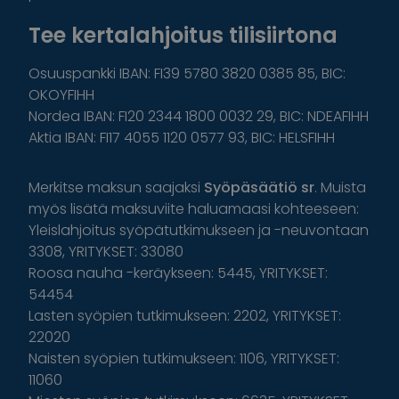
Tee kertalahjoitus tilisiirtona
Osuuspankki IBAN: FI39 5780 3820 0385 85, BIC:
OKOYFIHH
Nordea IBAN: FI20 2344 1800 0032 29, BIC: NDEAFIHH
Aktia IBAN: FI17 4055 1120 0577 93, BIC: HELSFIHH
Merkitse maksun saajaksi
Syöpäsäätiö sr
. Muista
myös lisätä maksuviite haluamaasi kohteeseen:
Yleislahjoitus syöpätutkimukseen ja -neuvontaan
3308, YRITYKSET: 33080
Roosa nauha -keräykseen: 5445, YRITYKSET:
54454
Lasten syöpien tutkimukseen: 2202, YRITYKSET:
22020
Naisten syöpien tutkimukseen: 1106, YRITYKSET:
11060