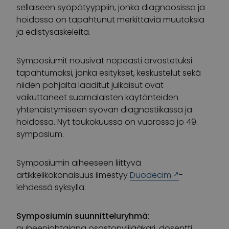
sellaiseen syöpätyyppiin, jonka diagnoosissa ja
hoidossa on tapahtunut merkittäviä muutoksia
ja edistysaskeleita.
Symposiumit nousivat nopeasti arvostetuksi
tapahtumaksi, jonka esitykset, keskustelut sekä
niiden pohjalta laaditut julkaisut ovat
vaikuttaneet suomalaisten käytänteiden
yhtenäistymiseen syövän diagnostiikassa ja
hoidossa. Nyt toukokuussa on vuorossa jo 49.
symposium.
Symposiumin aiheeseen liittyvä
artikkelikokonaisuus ilmestyy
Duodecim
-
lehdessä syksyllä.
Symposiumin suunnitteluryhmä
:
puheenjohtajana
osastonylilääkäri, dosentti