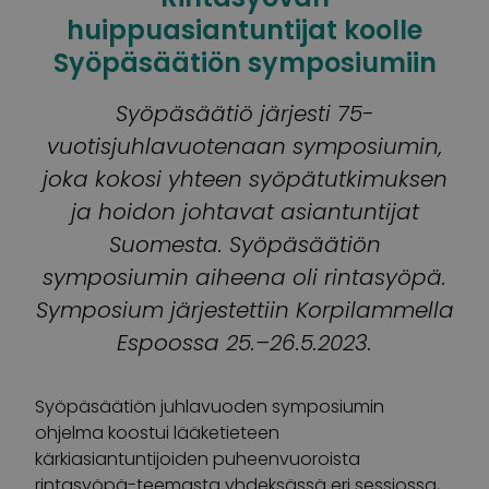
huippuasiantuntijat koolle
Syöpäsäätiön symposiumiin
Syöpäsäätiö järjesti 75-
vuotisjuhlavuotenaan symposiumin,
joka kokosi yhteen syöpätutkimuksen
ja hoidon johtavat asiantuntijat
Suomesta. Syöpäsäätiön
symposiumin aiheena oli rintasyöpä.
Symposium järjestettiin Korpilammella
Espoossa 25.–26.5.2023.
Syöpäsäätiön juhlavuoden
s
ymposiumin
ohjelma koostui lääketieteen
kärkiasiantuntijoiden puheenvuoroista
rintasyöpä-teemasta
yhdeksässä eri sessiossa,