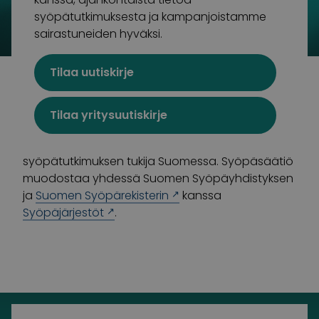
syöpätutkimuksesta ja kampanjoistamme
sairastuneiden hyväksi.
Tilaa uutiskirje
Suomalaisin lahjoitusvaroin toimiva Syöpäsäätiö
tukee syöpään sairastuneita ja heidän
läheisiään sekä rahoittaa syöpätutkimusta, jotta
Tilaa yritysuutiskirje
kenenkään ei enää tarvitsisi menehtyä syöpään.
Syöpäsäätiö on merkittävin yksityinen
syöpätutkimuksen tukija Suomessa. Syöpäsäätiö
muodostaa yhdessä Suomen Syöpäyhdistyksen
ja
Suomen Syöpärekisterin
kanssa
Syöpäjärjestöt
.