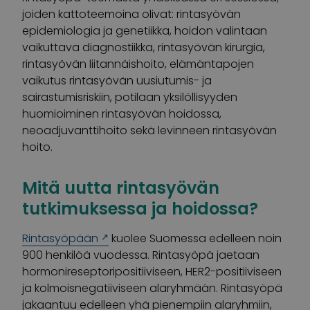
joiden kattoteemoina olivat: rintasyövän
epidemiologia ja genetiikka, hoidon valintaan
vaikuttava diagnostiikka, rintasyövän kirurgia,
rintasyövän liitannäishoito, elämäntapojen
vaikutus rintasyövän uusiutumis- ja
sairastumisriskiin, potilaan yksilöllisyyden
huomioiminen rintasyövän hoidossa,
neoadjuvanttihoito sekä levinneen rintasyövän
hoito.
Mitä uutta rintasyövän
tutkimuksessa ja hoidossa?
Rintasyöpään
kuolee Suomessa edelleen noin
900 henkilöä vuodessa. Rintasyöpä jaetaan
hormonireseptoripositiiviseen, HER2-positiiviseen
ja kolmoisnegatiiviseen alaryhmään. Rintasyöpä
jakaantuu edelleen yhä pienempiin alaryhmiin,