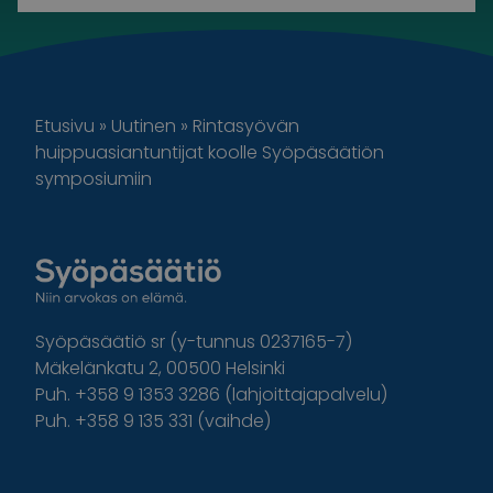
Etusivu
»
Uutinen
»
Rintasyövän
huippuasiantuntijat koolle Syöpäsäätiön
symposiumiin
Syöpäsäätiö sr (y-tunnus 0237165-7)
Mäkelänkatu 2, 00500 Helsinki
Puh. +358 9 1353 3286 (lahjoittajapalvelu)
Puh. +358 9 135 331 (vaihde)
Facebook
Instagram
Twitter
Linkedin