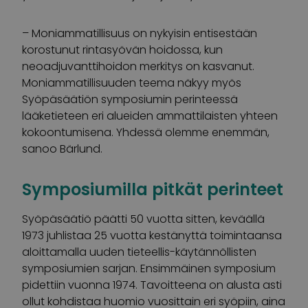
– Moniammatillisuus on nykyisin entisestään
korostunut rintasyövän hoidossa, kun
neoadjuvanttihoidon merkitys on kasvanut.
Moniammatillisuuden teema näkyy myös
Syöpäsäätiön symposiumin perinteessä
lääketieteen eri alueiden ammattilaisten yhteen
kokoontumisena. Yhdessä olemme enemmän,
sanoo Bärlund.
Symposiumilla pitkät perinteet
Syöpäsäätiö päätti 50 vuotta sitten, keväällä
1973 juhlistaa 25 vuotta kestänyttä toimintaansa
aloittamalla uuden tieteellis-käytännöllisten
symposiumien sarjan. Ensimmäinen symposium
pidettiin vuonna 1974. Tavoitteena on alusta asti
ollut kohdistaa huomio vuosittain eri syöpiin, aina