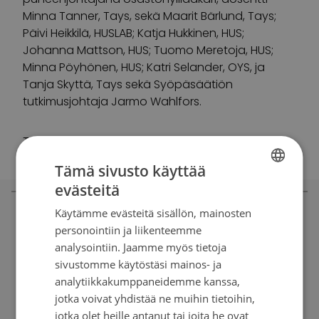
Minna Tanner, Tays
, sekä Maarit Bärlund, Tays;
Päivi Heikkilä, HUSLAB; Katja Hukkinen, HUS;
Johanna Mattson, HUS; Tuomo Meretoja, HUS;
Minna Pöyhönen, HUS; Katri Selander, OYS, ja
Tanja Skyttä, Tays sekä Syöpäsäätiön
tutkimusjohtaja Jarmo Wahlfors.
Teksti: Carita Päivänen
Tämä sivusto käyttää
evästeitä
FINNISH
Käytämme evästeitä sisällön, mainosten
SWEDISH
personointiin ja liikenteemme
ENGLISH
Lue rintasyövän tutkimuksesta
analysointiin. Jaamme myös tietoja
sivustomme käytöstäsi mainos- ja
analytiikkakumppaneidemme kanssa,
Tutkija Pauliina Munnen tavoitteena on löytää
jotka voivat yhdistää ne muihin tietoihin,
parempia hoitoja syöpään sairastuneille. Mitä
jotka olet heille antanut tai joita he ovat