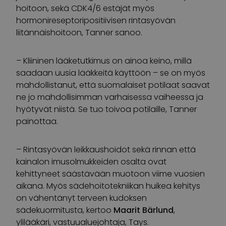
hoitoon, sekä CDK4/6 estäjät myös
hormonireseptoripositiivisen rintasyövän
liitännäishoitoon, Tanner sanoo.
– Kliininen lääketutkimus on ainoa keino, millä
saadaan uusia lääkkeitä käyttöön – se on myös
mahdollistanut, että suomalaiset potilaat saavat
ne jo mahdollisimman varhaisessa vaiheessa ja
hyötyvät niistä. Se tuo toivoa potilaille, Tanner
painottaa.
– Rintasyövän leikkaushoidot sekä rinnan että
kainalon imusolmukkeiden osalta ovat
kehittyneet säästävään muotoon viime vuosien
aikana. Myös sädehoitotekniikan huikea kehitys
on vähentänyt terveen kudoksen
sädekuormitusta, kertoo
Maarit Bärlund
,
ylilääkäri, vastuualuejohtaja, Tays.